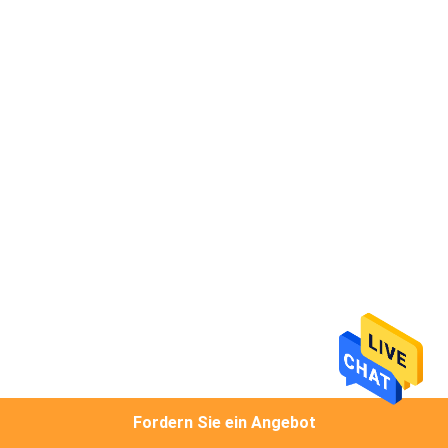
TRETEN
SIE
MIT
UNS
IN
VERBINDUNG
FORDERN
SIE
EIN
ZITAT
Fordern Sie ein Angebot
SEITENVERZEICHNIS