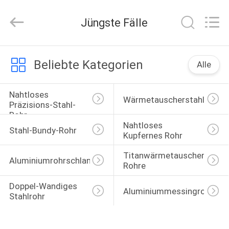
Changzhou
Joyruns
Steel
Jüngste Fälle
Tube
CO.,LTD.
All
Rights
HAUS
Reserved.
Beliebte Kategorien
Alle
PRODUKTE
Nahtloses 
Wärmetauscherstahlrohr
Präzisions-Stahl-
Rohr
ÜBER
Nahtloses 
Stahl-Bundy-Rohr
US
Kupfernes Rohr
Titanwärmetauscher-
Aluminiumrohrschlange
Rohre
FABRIK-
AUSFLUG
Doppel-Wandiges 
Aluminiummessingrohre
Stahlrohr
QUALITÄTSKONTROLLE