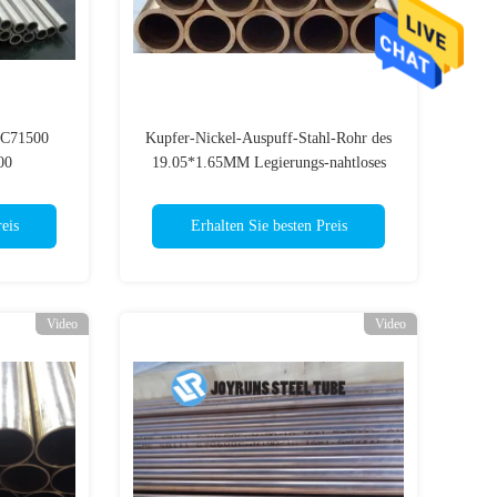
 C71500
Kupfer-Nickel-Auspuff-Stahl-Rohr des
00
19.05*1.65MM Legierungs-nahtloses
Stahlrohr-ASTM B111 C71000 O61
eis
Erhalten Sie besten Preis
Video
Video