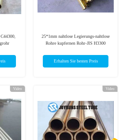
C44300,
25*1mm nahtlose Legierungs-nahtlose
grohr
Rohre kupfernen Rohr-JIS H3300
es
C4430T
eis
Erhalten Sie besten Preis
Video
Video