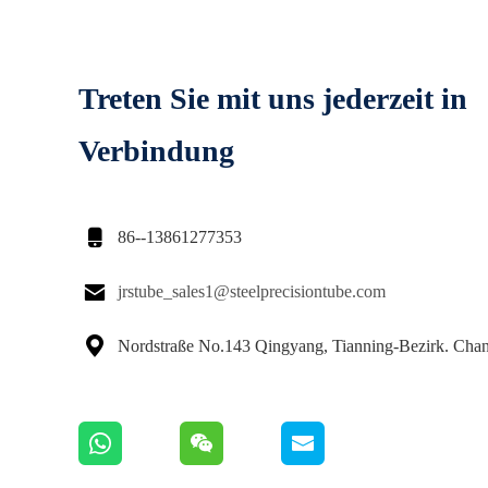
Treten Sie mit uns jederzeit in
Verbindung

86--13861277353

jrstube_sales1@steelprecisiontube.com

Nordstraße No.143 Qingyang, Tianning-Bezirk. Cha