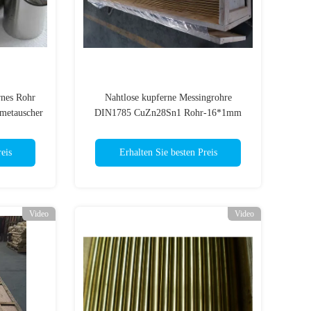
rnes Rohr
Nahtlose kupferne Messingrohre
metauscher
DIN1785 CuZn28Sn1 Rohr-16*1mm
Admiralität
eis
Erhalten Sie besten Preis
Video
Video