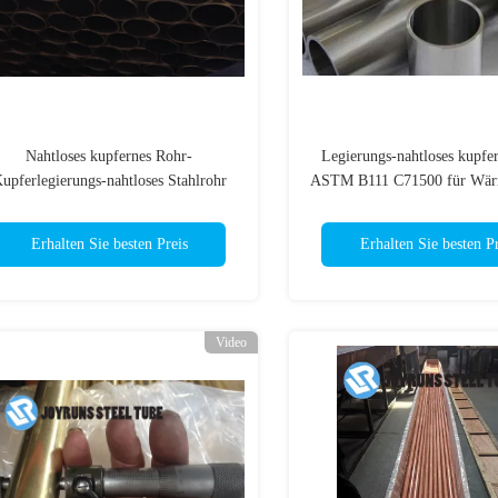
Nahtloses kupfernes Rohr-
Legierungs-nahtloses kupfe
upferlegierungs-nahtloses Stahlrohr
ASTM B111 C71500 für Wär
BS2871 CZ110 für Wärmetauscher
Erhalten Sie besten Preis
Erhalten Sie besten Pr
Video