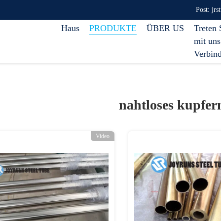
Post: jr
Haus
PRODUKTE
ÜBER US
Treten 
mit uns
Verbin
nahtloses kupfer
Video