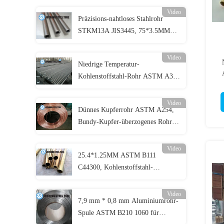
Video
Präzisions-nahtloses Stahlrohr
STKM13A JIS3445, 75*3.5MM
Kohlenstoff-nahtlose Stahlrohr-
kalte Zeichnung
Video
Niedrige Temperatur-
Kohlenstoffstahl-Rohr ASTM A334
Gr.6, nahtlose legierter Stahl-Rohre
Video
Dünnes Kupferrohr ASTM A254,
Bundy-Kupfer-überzogenes Rohr
Seite DC04 6*0.65mm
Video
25.4*1.25MM ASTM B111
C44300, Kohlenstoffstahl-
Messingrohr Admiralität nahtloses
Video
7,9 mm * 0,8 mm Aluminiumrohr-
Spule ASTM B210 1060 für