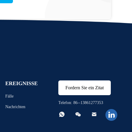
EREIGNISSE
Fordern Sie ein Zitat
Fälle
Telefon: 86--13861277353
Nachrichten


