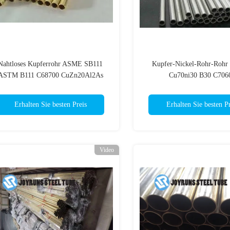
Nahtloses Kupferrohr ASME SB111
Kupfer-Nickel-Rohr-Rohr
ASTM B111 C68700 CuZn20Al2As
Cu70ni30 B30 C706
HAL77-2
Erhalten Sie besten Preis
Erhalten Sie besten Pr
Video