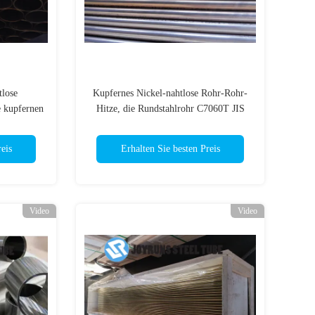
lose
Kupfernes Nickel-nahtlose Rohr-Rohr-
 kupfernen
Hitze, die Rundstahlrohr C7060T JIS
2200
H3300 austauscht
eis
Erhalten Sie besten Preis
Video
Video