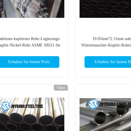
ahtloses kupfernes Rohr-Legierungs-
19.05mm*2.11mm naht
upfer-Nickel-Rohr ASME SB111 für
Wärmetauscher-Kupfer-Rohre
e Hitze, die SB466 C70600 austauscht
Rohr-ASTM B280 C1
Erhalten Sie besten Preis
Erhalten Sie besten Pr
Video