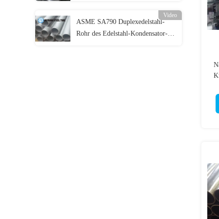
Verdampfer
Video
ASME SA790 Duplexedelstahl-
Rohr des Edelstahl-Kondensator-
Rohr-UNS S31500
N
K
di