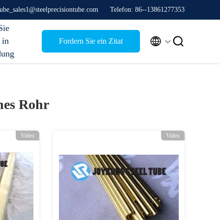
stube_sales1@steelprecisiontube.com
Telefon: 86--13861277353
Sie


 in
Fordern Sie ein Zitat
dung
nes Rohr
Video
Video