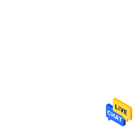
TRETEN
SIE
MIT
UNS
IN
VERBINDUNG
FORDERN
SIE
EIN
ZITAT
SEITENVERZEICHNIS