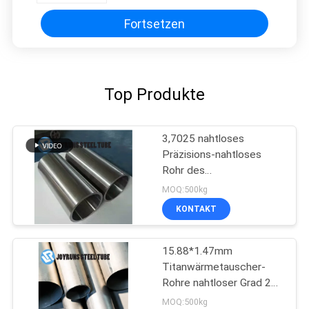
Fortsetzen
Top Produkte
3,7025 nahtloses
Präzisions-nahtloses
Rohr des
Wärmetauscher-Gr.1
MOQ:500kg
hohe des U-Rohr-
KONTAKT
DIN17861
15.88*1.47mm
Titanwärmetauscher-
Rohre nahtloser Grad 2
Astm B338
MOQ:500kg