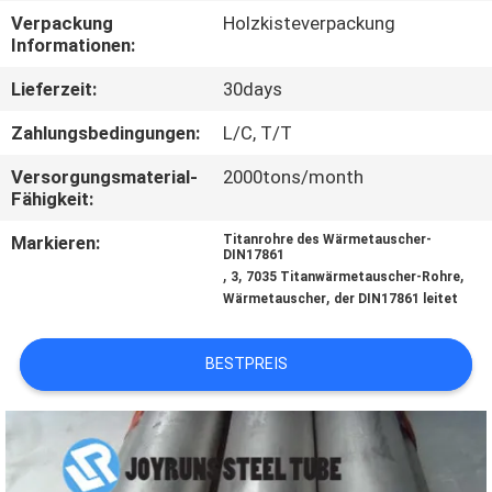
Verpackung
Holzkisteverpackung
TRETEN
Informationen:
SIE
Lieferzeit:
30days
MIT
Zahlungsbedingungen:
L/C, T/T
UNS
Versorgungsmaterial-
2000tons/month
IN
Fähigkeit:
VERBINDUNG
Markieren:
Titanrohre des Wärmetauscher-
DIN17861
,
,
,
3
7035 Titanwärmetauscher-Rohre
,
FORDERN
Wärmetauscher
der DIN17861 leitet
SIE
BESTPREIS
EIN
ZITAT
SEITENVERZEICHNIS