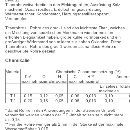
benutzt
Titanrohr weitverbreitet in den Elektrogeräten, Ausrüstung Salz-
machend, Ozean rostfest, Erdölbohrungsausrüstung,
Wärmetauscher, Kondensator, Heizungsdestillierapparat,
Verdampfer
Titanrohre u. Rohre des grad-1 sind das leichteste Titan, welches
die Mischung von spezifischen Merkmalen wie der meisten
erhöhten Biegsamkeit haben, große kühle Formbarkeit und ein
großartiger Widerstand von mildem zur hohen Oxidation. Diese
Titanrohre u. Rohre des grad-1 werden als nahtlose Rohre u.
geschweißte Rohre gezeigt.
Chemikalie
Material
Chemische Zusammensetzung (%)
Fe*
O
N
C
H **
Andere
maximal
maximal
maximal
maximal
maximal
Einzelnes
Total
maximales
Ti1
0,15
0,12
0,05
0,06
0,013
0,10
Ti2
0,20
0,18
0,05
0,06
0,013
0,10
* damit Rohre in den Anwendungen in der ätzenden Umwelt
verwendet werden können der F.E.-Inhalt sollten sein nicht mehr
als 0,15
** Für die Rohre weniger als 2mm in der Stärke ist der maximale
Wasserstoffinhalt 0,015.