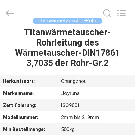
Changzhou
Joyruns
Steel
Tube
CO.,LTD.
Titanwärmetauscher-Rohre
All
Rights
Titanwärmetauscher-
HAUS
Reserved.
Rohrleitung des
PRODUKTE
Wärmetauscher-DIN17861
3,7035 der Rohr-Gr.2
ÜBER
US
Herkunftsort:
Changzhou
Markenname:
Joyruns
FABRIK-
Zertifizierung:
ISO9001
AUSFLUG
Modellnummer:
2mm bis 219mm
QUALITÄTSKONTROLLE
Min Bestellmenge:
500kg