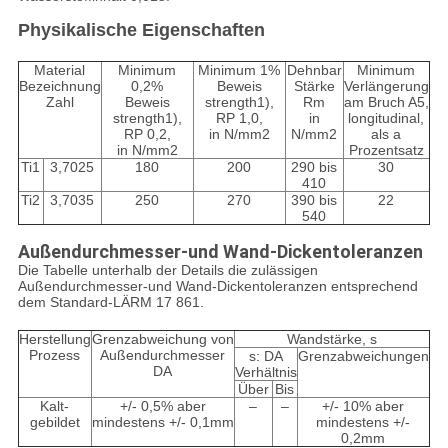
Physikalische Eigenschaften
Material
Minimum
Minimum 1%
Dehnbar
Minimum
Bezeichnung
0,2%
Beweis
Stärke
Verlängerung
Zahl
Beweis
strength1),
Rm
am Bruch A5,
strength1),
RP 1,0,
in
longitudinal,
RP 0,2,
in N/mm2
N/mm2
als a
in N/mm2
Prozentsatz
Ti1
3,7025
180
200
290 bis
30
410
Ti2
3,7035
250
270
390 bis
22
540
Außendurchmesser-und Wand-Dickentoleranzen
Die Tabelle unterhalb der Details die zulässigen
Außendurchmesser-und Wand-Dickentoleranzen entsprechend
dem Standard-LÄRM 17 861.
Herstellung
Grenzabweichung von
Wandstärke, s
Prozess
Außendurchmesser
s: DA
Grenzabweichungen
DA
Verhältnis
Über
Bis
Kalt-
+/- 0,5% aber
–
–
+/- 10% aber
gebildet
mindestens +/- 0,1mm
mindestens +/-
0,2mm