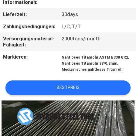
Informationen:
TRETEN
Lieferzeit:
30days
SIE
Zahlungsbedingungen:
L/C, T/T
MIT
Versorgungsmaterial-
2000tons/month
UNS
Fähigkeit:
IN
Markieren:
,
Nahtloses Titanrohr ASTM B338 GR2
,
VERBINDUNG
Nahtloses Titanrohr 38*0.8mm
Medizinisches nahtloses Titanrohr
FORDERN
BESTPREIS
SIE
EIN
ZITAT
SEITENVERZEICHNIS