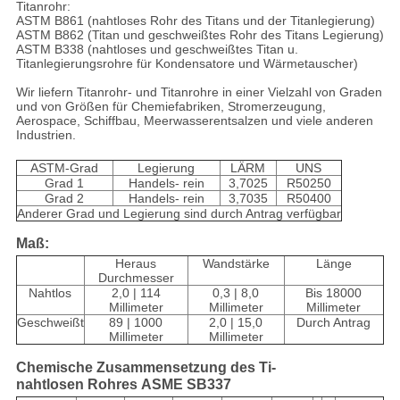
Titanrohr:
ASTM B861 (nahtloses Rohr des Titans und der Titanlegierung)
ASTM B862 (Titan und geschweißtes Rohr des Titans Legierung)
ASTM B338 (nahtloses und geschweißtes Titan u.
Titanlegierungsrohre für Kondensatore und Wärmetauscher)
Wir liefern Titanrohr- und Titanrohre in einer Vielzahl von Graden
und von Größen für Chemiefabriken, Stromerzeugung,
Aerospace, Schiffbau, Meerwasserentsalzen und viele anderen
Industrien.
ASTM-Grad
Legierung
LÄRM
UNS
Grad 1
Handels- rein
3,7025
R50250
Grad 2
Handels- rein
3,7035
R50400
Anderer Grad und Legierung sind durch Antrag verfügbar
Maß:
Heraus
Wandstärke
Länge
Durchmesser
Nahtlos
2,0 | 114
0,3 | 8,0
Bis 18000
Millimeter
Millimeter
Millimeter
Geschweißt
89 | 1000
2,0 | 15,0
Durch Antrag
Millimeter
Millimeter
Chemische Zusammensetzung des Ti-
nahtlosen Rohres ASME SB337