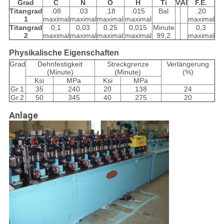
Grad
C
N
O
H
Ti
V
Al
F.E.
Titangrad
.08
.03
.18
.015
Bal
.20
1
maximal
maximal
maximal
maximal
maximal
Titangrad
0,1
0,03
0,25
0,015
Minute
0,3
2
maximal
maximal
maximal
maximal
99,2
maximal
Physikalische Eigenschaften
Grad
Dehnfestigkeit
Streckgrenze
Verlängerung
(Minute)
(Minute)
(%)
Ksi
MPa
Ksi
MPa
Gr.1
35
240
20
138
24
Gr.2
50
345
40
275
20
Anlage