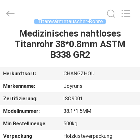
Changzhou
Joyruns
Steel
Tube
CO.,LTD.
Titanwärmetauscher-Rohre
All
Rights
Medizinisches nahtloses
HAUS
Reserved.
Titanrohr 38*0.8mm ASTM
PRODUKTE
B338 GR2
ÜBER
Herkunftsort:
CHANGZHOU
US
Markenname:
Joyruns
Zertifizierung:
ISO9001
FABRIK-
Modellnummer:
38.1*1.5MM
AUSFLUG
Min Bestellmenge:
500kg
QUALITÄTSKONTROLLE
Verpackung
Holzkisteverpackung