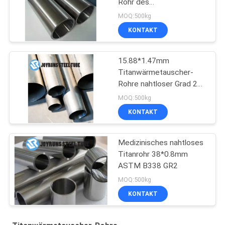
Rohr des
Wärmetauscher-Gr.1
MOQ:500kg
hohe des U-Rohr-
KONTAKT
DIN17861
15.88*1.47mm
Titanwärmetauscher-
Rohre nahtloser Grad 2
Astm B338
MOQ:500kg
KONTAKT
Medizinisches nahtloses
Titanrohr 38*0.8mm
ASTM B338 GR2
MOQ:500kg
KONTAKT