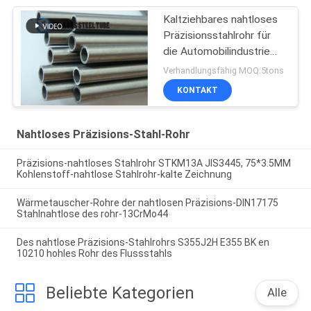
Kaltziehbares nahtloses
Präzisionsstahlrohr für
die Automobilindustrie
E235 NBK EN10305-1
Verhandlungsfähig MOQ:5tons
KONTAKT
Nahtloses Präzisions-Stahl-Rohr
Präzisions-nahtloses Stahlrohr STKM13A JIS3445, 75*3.5MM
Kohlenstoff-nahtlose Stahlrohr-kalte Zeichnung
Wärmetauscher-Rohre der nahtlosen Präzisions-DIN17175
Stahlnahtlose des rohr-13CrMo44
Des nahtlose Präzisions-Stahlrohrs S355J2H E355 BK en
10210 hohles Rohr des Flussstahls
Beliebte Kategorien
Alle