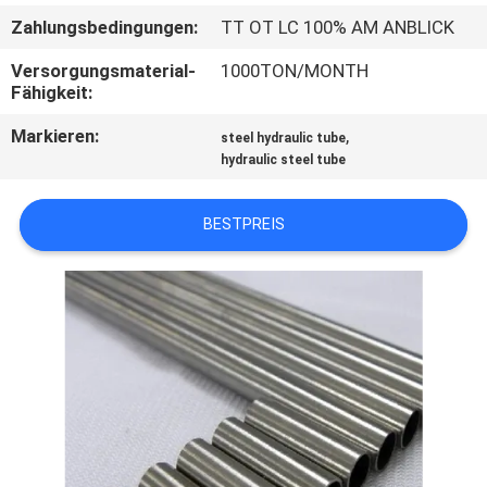
Zahlungsbedingungen:
TT OT LC 100% AM ANBLICK
TRETEN
Versorgungsmaterial-
1000TON/MONTH
SIE
Fähigkeit:
MIT
Markieren:
,
steel hydraulic tube
UNS
hydraulic steel tube
IN
BESTPREIS
VERBINDUNG
FORDERN
SIE
EIN
ZITAT
SEITENVERZEICHNIS