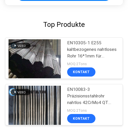
Top Produkte
EN10305-1 E255
kaltbezogenes nahtloses
Rohr 16*1mm für
Automobilindustrie
MOQ:2Tons
KONTAKT
EN10083-3
Präzisionsstahlrohr
nahtlos 42CrMo4 QT
kaltgezogen extrudiert
MOQ:2Tons
KONTAKT