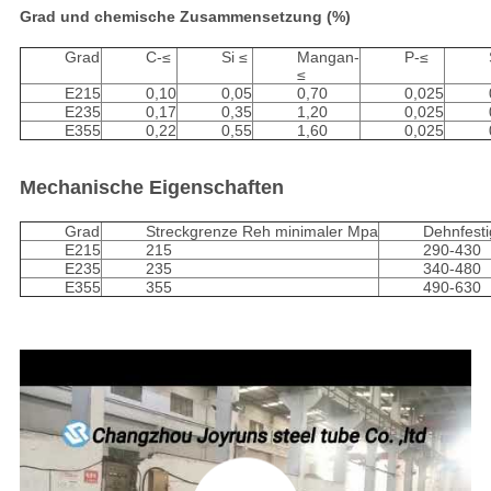
Grad und chemische Zusammensetzung (%)
Grad
C-≤
Si ≤
Mangan-
P-≤
≤
E215
0,10
0,05
0,70
0,025
E235
0,17
0,35
1,20
0,025
E355
0,22
0,55
1,60
0,025
Mechanische Eigenschaften
Grad
Streckgrenze Reh minimaler Mpa
Dehnfest
E215
215
290-430
E235
235
340-480
E355
355
490-630