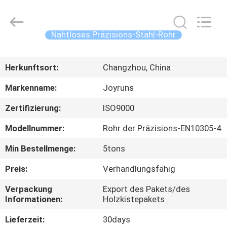
Changzhou
Joyruns
Steel
Tube
CO.,LTD.
Nahtloses Präzisions-Stahl-Rohr
All
Rights
HAUS
Reserved.
Herkunftsort:
Changzhou, China
PRODUKTE
Markenname:
Joyruns
Zertifizierung:
ISO9000
ÜBER
Modellnummer:
Rohr der Präzisions-EN10305-4
US
Min Bestellmenge:
5tons
FABRIK-
Preis:
Verhandlungsfähig
AUSFLUG
Verpackung
Export des Pakets/des
Informationen:
Holzkistepakets
QUALITÄTSKONTROLLE
Lieferzeit:
30days