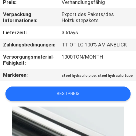
Preis:
Verhandlungsfähig
TRETEN
Verpackung
Export des Pakets/des
Informationen:
Holzkistepakets
SIE
MIT
Lieferzeit:
30days
UNS
Zahlungsbedingungen:
TT OT LC 100% AM ANBLICK
IN
Versorgungsmaterial-
1000TON/MONTH
Fähigkeit:
VERBINDUNG
Markieren:
,
steel hydraulic pipe
steel hydraulic tube
FORDERN
SIE
BESTPREIS
EIN
ZITAT
SEITENVERZEICHNIS