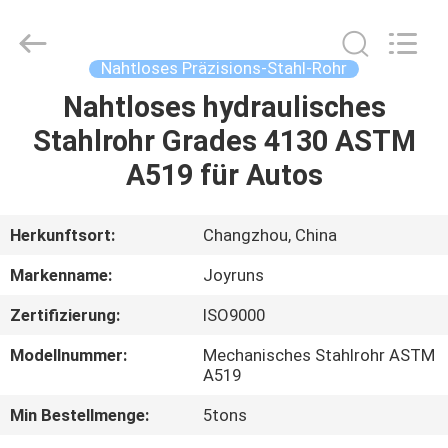
Changzhou
Joyruns
Steel
Tube
CO.,LTD.
Nahtloses Präzisions-Stahl-Rohr
All
Rights
Nahtloses hydraulisches
HAUS
Reserved.
Stahlrohr Grades 4130 ASTM
PRODUKTE
A519 für Autos
ÜBER
Herkunftsort:
Changzhou, China
US
Markenname:
Joyruns
Zertifizierung:
ISO9000
FABRIK-
Modellnummer:
Mechanisches Stahlrohr ASTM
AUSFLUG
A519
Min Bestellmenge:
5tons
QUALITÄTSKONTROLLE