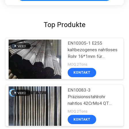
Top Produkte
EN10305-1 E255
kaltbezogenes nahtloses
Rohr 16*1mm für
Automobilindustrie
MOQ:2Tons
KONTAKT
EN10083-3
Präzisionsstahlrohr
nahtlos 42CrMo4 QT
kaltgezogen extrudiert
MOQ:2Tons
KONTAKT