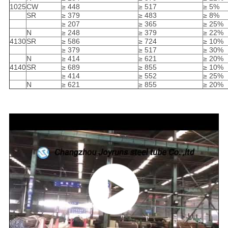
1025
CW
≥ 448
≥ 517
≥ 5%
SR
≥ 379
≥ 483
≥ 8%
≥ 207
≥ 365
≥ 25%
N
≥ 248
≥ 379
≥ 22%
4130
SR
≥ 586
≥ 724
≥ 10%
≥ 379
≥ 517
≥ 30%
N
≥ 414
≥ 621
≥ 20%
4140
SR
≥ 689
≥ 855
≥ 10%
≥ 414
≥ 552
≥ 25%
N
≥ 621
≥ 855
≥ 20%