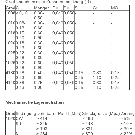
Grad und chemische Zusammensetzung (%)
Grad
C
Mangan
P≤
S≤
Si
Cr
MO
1008
≤ 0,10
0.30-
0,040
0,050
-
-
-
0.50
1010
0.08-
0.30-
0,040
0,050
-
-
-
0.13
0.60
1018
0.15-
0.60-
0,040
0,050
-
-
-
0.20
0.90
1020
0.18-
0.30-
0,040
0,050
-
-
-
0.23
0.60
1025
0.22-
0.30-
0,040
0,050
-
-
-
0.28
0.60
1026
0.22-
0.60-
0,040
0,050
-
-
-
0.28
0.90
4130
0.28-
0.40-
0,040
0,040
0.15-
0.80-
0.15-
0.33
0.60
0.35
1.10
0.25
4140
0.38-
0.75-
0,040
0,040
0.15-
0.80-
0.15-
0.43
1.00
0.35
1.10
0.25
Mechanische Eigenschaften
Grad
Bedingung
Dehnbarer Punkt (Mpa)
Streckgrenze (Mpa)
Verlän
1020
CW
≥ 414
≥ 483
≥ 5%
SR
≥ 345
≥ 448
≥ 10%
≥ 193
≥ 331
≥ 30%
N
≥ 234
≥ 379
≥ 22%