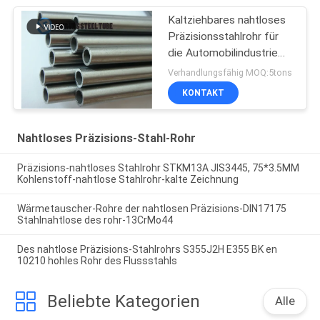
Kaltziehbares nahtloses
Präzisionsstahlrohr für
die Automobilindustrie
E235 NBK EN10305-1
Verhandlungsfähig MOQ:5tons
KONTAKT
Nahtloses Präzisions-Stahl-Rohr
Präzisions-nahtloses Stahlrohr STKM13A JIS3445, 75*3.5MM
Kohlenstoff-nahtlose Stahlrohr-kalte Zeichnung
Wärmetauscher-Rohre der nahtlosen Präzisions-DIN17175
Stahlnahtlose des rohr-13CrMo44
Des nahtlose Präzisions-Stahlrohrs S355J2H E355 BK en
10210 hohles Rohr des Flussstahls
Beliebte Kategorien
Alle