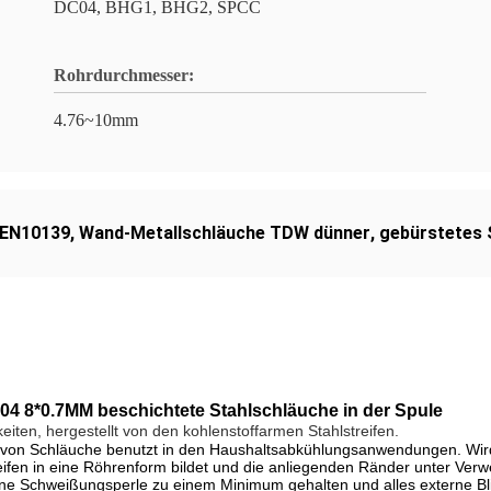
DC04, BHG1, BHG2, SPCC
Rohrdurchmesser:
4.76~10mm
-EN10139
,
Wand-Metallschläuche TDW dünner
,
gebürstetes 
4 8*0.7MM beschichtete Stahlschläuche in der Spule
keiten, hergestellt von den kohlenstoffarmen Stahlstreifen.
Art von Schläuche benutzt in den Haushaltsabkühlungsanwendungen. Wi
eifen in eine Röhrenform bildet und die anliegenden Ränder unter Ve
rne Schweißungsperle zu einem Minimum gehalten und alles externe Bli