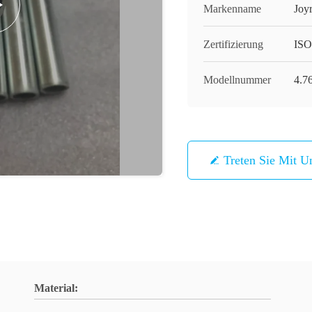
Markenname
Joy
Zertifizierung
IS
Modellnummer
4.76
Treten Sie Mit U
Material: