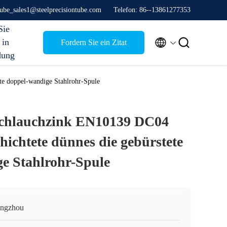
stube_sales1@steelprecisiontube.com
Telefon: 86--13861277353
Sie


 in
Fordern Sie ein Zitat
dung
e doppel-wandige Stahlrohr-Spule
chlauchzink EN10139 DC04
ichtete dünnes die gebürstete
e Stahlrohr-Spule
ngzhou