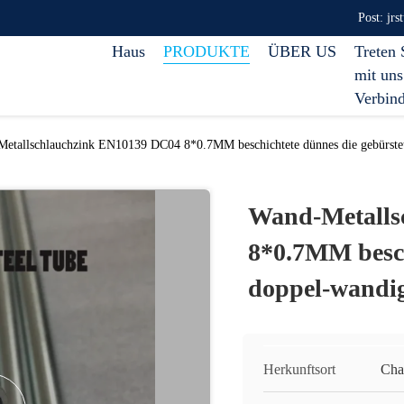
Post: jr
Haus
PRODUKTE
ÜBER US
Treten 
mit uns
Verbin
etallschlauchzink EN10139 DC04 8*0.7MM beschichtete dünnes die gebürstet
Wand-Metalls
8*0.7MM besch
doppel-wandig
Herkunftsort
Cha