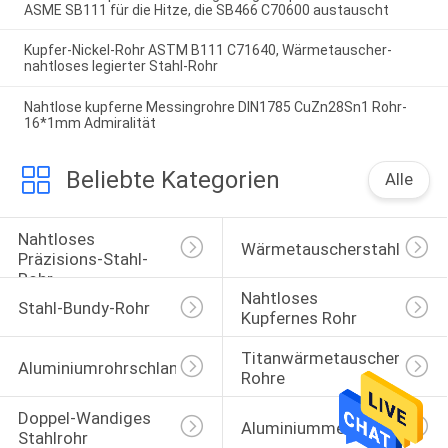
ASME SB111 für die Hitze, die SB466 C70600 austauscht
Kupfer-Nickel-Rohr ASTM B111 C71640, Wärmetauscher-
nahtloses legierter Stahl-Rohr
Nahtlose kupferne Messingrohre DIN1785 CuZn28Sn1 Rohr-
16*1mm Admiralität
Beliebte Kategorien
Alle
Nahtloses 
Wärmetauscherstahlrohr
Präzisions-Stahl-
Rohr
Nahtloses 
Stahl-Bundy-Rohr
Kupfernes Rohr
Titanwärmetauscher-
Aluminiumrohrschlange
Rohre
Doppel-Wandiges 
Aluminiummessingrohre
Stahlrohr