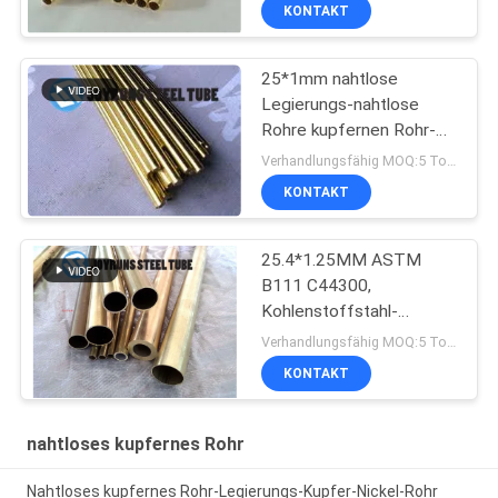
KONTAKT
25*1mm nahtlose
Legierungs-nahtlose
Rohre kupfernen Rohr-
JIS H3300 C4430T
Verhandlungsfähig MOQ:5 Tonnen pro Größe
KONTAKT
25.4*1.25MM ASTM
B111 C44300,
Kohlenstoffstahl-
Messingrohr Admiralität
Verhandlungsfähig MOQ:5 Tonnen pro Größe
nahtloses
KONTAKT
nahtloses kupfernes Rohr
Nahtloses kupfernes Rohr-Legierungs-Kupfer-Nickel-Rohr