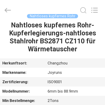
Changzhou
Joyruns
Steel
Tube
CO.,LTD.
Nahtloses kupfernes Rohr
All
Rights
Nahtloses kupfernes Rohr-
HAUS
Reserved.
Kupferlegierungs-nahtloses
PRODUKTE
Stahlrohr BS2871 CZ110 für
Wärmetauscher
ÜBER
US
Herkunftsort:
Changzhou
Markenname:
Joyruns
FABRIK-
Zertifizierung:
ISO9001
AUSFLUG
Modellnummer:
6mm bis 88.9mm
QUALITÄTSKONTROLLE
Min Bestellmenge:
2Tons