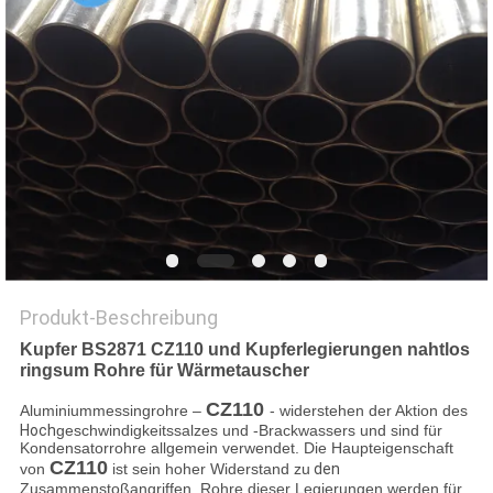
DATENSCHUTZ-
BESTIMMUNGEN
Produkt-Beschreibung
Kupfer BS2871 CZ110 und Kupferlegierungen nahtlos
ringsum Rohre für Wärmetauscher
CZ110
Aluminiummessingrohre –
- widerstehen der Aktion des
Hoch
geschwindigkeitssalzes und -Brackwassers und sind für
Kondensatorrohre allgemein verwendet. Die Haupteigenschaft
CZ110
von
ist sein hoher Widerstand zu
den
Zusammenstoßangriffen. Rohre dieser Legierungen werden für