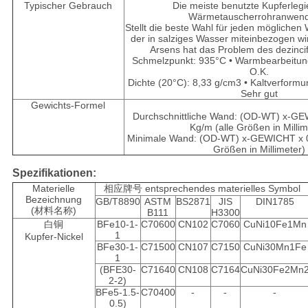
Typischer Gebrauch
Die meiste benutzte Kupferlegi
Wärmetauscherrohranwen
Stellt die beste Wahl für jeden mögliche
der in salziges Wasser miteinbezogen wi
Arsens hat das Problem des dezincifi
Schmelzpunkt: 935°C • Warmbearbeitun
O.K.
Dichte (20°C): 8,33 g/cm3 • Kaltverform
Sehr gut
Gewichts-Formel
Durchschnittliche Wand: (OD-WT) x-GE
Kg/m (alle Größen in Millim
Minimale Wand: (OD-WT) x-GEWICHT x 0
Größen in Millimeter)
Spezifikationen:
Materielle
相应牌号 entsprechendes materielles Symbol
Bezeichnung
GB/T8890
ASTM
BS2871
JIS
DIN1785
(材料名称)
B111
H3300
白铜
BFe10-1-
C70600
CN102
C7060
CuNi10Fe1Mn
1
Kupfer-Nickel
BFe30-1-
C71500
CN107
C7150
CuNi30Mn1Fe
1
(BFE30-
C71640
CN108
C7164
CuNi30Fe2Mn
2-2)
BFe5-1.5-
C70400
-
-
-
0.5)