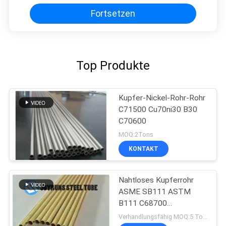
Fortsetzen
Top Produkte
Kupfer-Nickel-Rohr-Rohr
C71500 Cu70ni30 B30
C70600
MOQ:2Tons
KONTAKT
Nahtloses Kupferrohr
ASME SB111 ASTM
B111 C68700
CuZn20Al2As HAL77-2
Verhandlungsfähig MOQ:5 Tonnen pro Größe