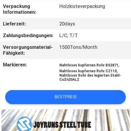
Verpackung
Holzkisteverpackung
TRETEN
Informationen:
SIE
Lieferzeit:
20days
MIT
Zahlungsbedingungen:
L/C, T/T
UNS
Versorgungsmaterial-
1500Tons/Month
IN
Fähigkeit:
VERBINDUNG
Markieren:
,
Nahtloses kupfernes Rohr BS2871
,
Nahtloses kupfernes Rohr CZ110
Nahtloses Rohr des legierten Stahl-
FORDERN
CuZn20AL2
SIE
BESTPREIS
EIN
ZITAT
SEITENVERZEICHNIS