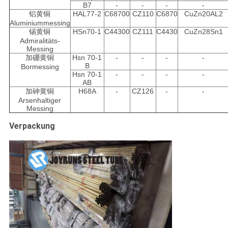
B7
-
-
-
-
铝黄铜
HAL77-2
C68700
CZ110
C6870
CuZn20AL2
Aluminiummessing
锡黄铜
HSn70-1
C44300
CZ111
C4430
CuZn28Sn1
Admiralitäts-
Messing
加硼黄铜
Hsn 70-1
-
-
-
-
B
Bormessing
Hsn 70-1
-
-
-
-
AB
加砷黄铜
H68A
-
CZ126
-
-
Arsenhaltiger
Messing
Verpackung