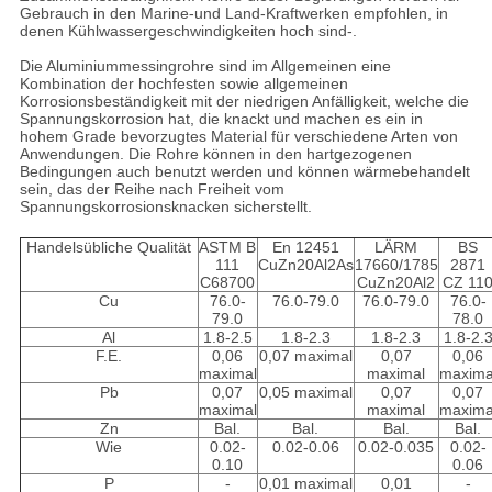
Gebrauch in den Marine-und Land-Kraftwerken empfohlen, in
denen Kühlwassergeschwindigkeiten hoch sind-.
Die Aluminiummessingrohre sind im Allgemeinen eine
Kombination der hochfesten sowie allgemeinen
Korrosionsbeständigkeit mit der niedrigen Anfälligkeit, welche die
Spannungskorrosion hat, die knackt und machen es ein in
hohem Grade bevorzugtes Material für verschiedene Arten von
Anwendungen. Die Rohre können in den hartgezogenen
Bedingungen auch benutzt werden und können wärmebehandelt
sein, das der Reihe nach Freiheit vom
Spannungskorrosionsknacken sicherstellt.
Handelsübliche Qualität
ASTM B
En 12451
LÄRM
BS
111
CuZn20Al2As
17660/1785
2871
C68700
CuZn20Al2
CZ 11
Cu
76.0-
76.0-79.0
76.0-79.0
76.0-
79.0
78.0
Al
1.8-2.5
1.8-2.3
1.8-2.3
1.8-2.
F.E.
0,06
0,07 maximal
0,07
0,06
maximal
maximal
maxima
Pb
0,07
0,05 maximal
0,07
0,07
maximal
maximal
maxima
Zn
Bal.
Bal.
Bal.
Bal.
Wie
0.02-
0.02-0.06
0.02-0.035
0.02-
0.10
0.06
P
-
0,01 maximal
0,01
-