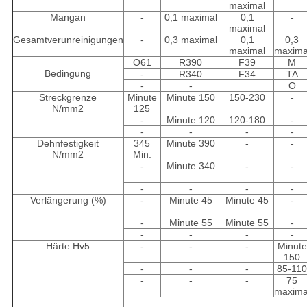
maximal
Mangan
-
0,1 maximal
0,1
-
maximal
Gesamtverunreinigungen
-
0,3 maximal
0,1
0,3
maximal
maxima
O61
R390
F39
M
Bedingung
-
R340
F34
TA
-
-
O
Streckgrenze
Minute
Minute 150
150-230
-
N/mm2
125
-
Minute 120
120-180
-
-
-
-
-
Dehnfestigkeit
345
Minute 390
-
-
N/mm2
Min.
-
Minute 340
-
-
-
-
-
-
Verlängerung (%)
-
Minute 45
Minute 45
-
-
Minute 55
Minute 55
-
-
-
-
-
Härte Hv5
-
-
-
Minute
150
-
-
-
85-11
-
-
-
75
maxima