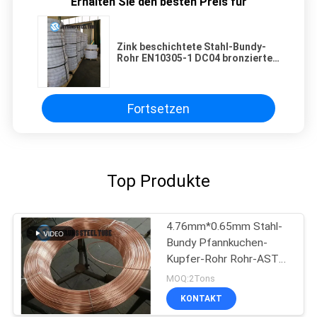
Erhalten Sie den besten Preis für
Zink beschichtete Stahl-Bundy-
Rohr EN10305-1 DC04 bronzierte
doppel-wandiges Zink-
überzogenes Rohr
Fortsetzen
Top Produkte
4.76mm*0.65mm Stahl-
Bundy Pfannkuchen-
Kupfer-Rohr Rohr-ASTM
A254 SPCC
MOQ:2Tons
KONTAKT