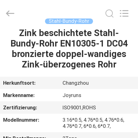
Changzhou
Joyruns
Steel
Tube
CO.,LTD.
Stahl-Bundy-Rohr
All
Rights
Zink beschichtete Stahl-
HAUS
Reserved.
Bundy-Rohr EN10305-1 DC04
PRODUKTE
bronzierte doppel-wandiges
Zink-überzogenes Rohr
ÜBER
US
Herkunftsort:
Changzhou
Markenname:
Joyruns
FABRIK-
Zertifizierung:
ISO9001,ROHS
AUSFLUG
Modellnummer:
3.16*0.5, 4.76*0.5, 4.76*0.6,
4.76*0.7, 6*0.6, 6*0.7,
QUALITÄTSKONTROLLE