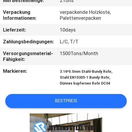
Min Bestellmenge:
2Tons
TRETEN
Verpackung
verpackende Holzkiste,
Informationen:
Palettenverpacken
SIE
Lieferzeit:
10days
MIT
UNS
Zahlungsbedingungen:
L/C, T/T
IN
Versorgungsmaterial-
1500Tons/Month
Fähigkeit:
VERBINDUNG
Markieren:
,
3.16*0.5mm Stahl-Bundy Rohr
,
Stahl EN10305-1 Bundy-Rohr
FORDERN
Dünnes kupfernes Rohr DC04
SIE
EIN
BESTPREIS
ZITAT
SEITENVERZEICHNIS