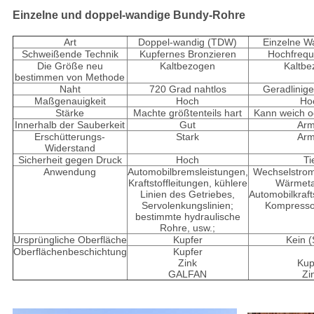
Einzelne und doppel-wandige Bundy-Rohre
Art
Doppel-wandig (TDW)
Einzelne 
Schweißende Technik
Kupfernes Bronzieren
Hochfreq
Die Größe neu
Kaltbezogen
Kaltb
bestimmen von Methode
Naht
720 Grad nahtlos
Geradlinig
Maßgenauigkeit
Hoch
Ho
Stärke
Machte größtenteils hart
Kann weich o
Innerhalb der Sauberkeit
Gut
Ar
Erschütterungs-
Stark
Ar
Widerstand
Sicherheit gegen Druck
Hoch
Ti
Anwendung
Automobilbremsleistungen,
Wechselstrom
Kraftstoffleitungen, kühlere
Wärmeta
Linien des Getriebes,
Automobilkraft
Servolenkungslinien;
Kompresso
bestimmte hydraulische
Rohre, usw.;
Ursprüngliche Oberfläche
Kupfer
Kein (
Oberflächenbeschichtung
Kupfer
Zink
Kup
GALFAN
Zi