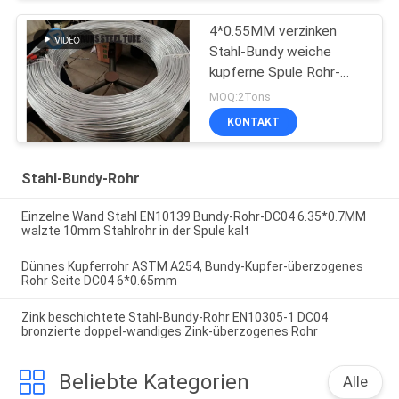
4*0.55MM verzinken
Stahl-Bundy weiche
kupferne Spule Rohr-
ASTM A254 DC04
MOQ:2Tons
überzogenes
KONTAKT
Stahl-Bundy-Rohr
Einzelne Wand Stahl EN10139 Bundy-Rohr-DC04 6.35*0.7MM
walzte 10mm Stahlrohr in der Spule kalt
Dünnes Kupferrohr ASTM A254, Bundy-Kupfer-überzogenes
Rohr Seite DC04 6*0.65mm
Zink beschichtete Stahl-Bundy-Rohr EN10305-1 DC04
bronzierte doppel-wandiges Zink-überzogenes Rohr
Beliebte Kategorien
Alle