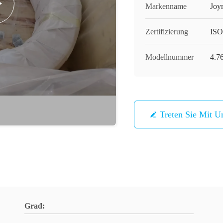
Markenname
Joy
Zertifizierung
IS
Modellnummer
4.76
Treten Sie Mit U
Grad: