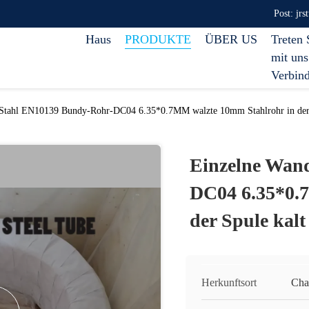
Post: jr
Haus
PRODUKTE
ÜBER US
Treten 
mit uns
Verbin
Stahl EN10139 Bundy-Rohr-DC04 6.35*0.7MM walzte 10mm Stahlrohr in der 
Einzelne Wan
DC04 6.35*0.
der Spule kalt
Herkunftsort
Cha