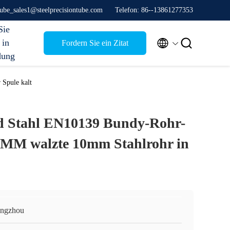
stube_sales1@steelprecisiontube.com
Telefon: 86--13861277353
Sie


 in
Fordern Sie ein Zitat
dung
Spule kalt
d Stahl EN10139 Bundy-Rohr-
7MM walzte 10mm Stahlrohr in
ngzhou