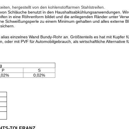
keiten, hergestellt von den kohlenstoffarmen Stahlstreifen.
Art von Schläuche benutzt in den Haushaltsabkühlungsanwendungen. Wi
eifen in eine Röhrenform bildet und die anliegenden Ränder unter Ve
rne Schweißungsperle zu einem Minimum gehalten und alles externe Bli
sichern.
alias einzelnes Wand Bundy-Rohr an. Größtenteils es hat mit Kupfer f
oder mit PVF für Automobilgebrauch, als wirtschaftliche Alternative 
g
P
S
,02%
0,02%
CHTS-TOLERANZ