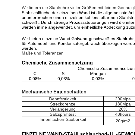
Wir liefern die Stahlrohre vieler Größen mit feinen Genauig
Stahlschläuche der einzelnen Wand ist die allgemeinste 
ununterbrochen einen einzelnen kohlenstoffarmen Stahlstr
schweißt. Durch strenge Prozesssteuerungen wird die inte
werden inline angewendet, um einheitliche Abdeckung zuzu
Wir bieten einzelne Wand Galvano-geschweißtes Stahlrohr, 
für Automobil- und Kondensatorgebrauch überzogen werden, 
werden.
Maße und Toleranzen
Chemische Zusammensetzung
Chemische Zusammensetzun
C
Si
Mangan
0,08%
0,03%
0,03%
0
Mechanische Eigenschaften
Dehnfestigkeit
290Mpa
Streckgrenze
180Mpa
Verlängerung
20
%
Salzsprühtest
48hours
Innenflächen-Sauberkeit
20g/m2
EINZELNE WAND-STAHLschlauchod- U. -GEWI