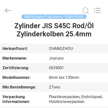
Changzhou
Joyruns
Steel
Tube
CO.,LTD.
Nahtloses Präzisions-Stahl-Rohr
All
Rights
Zylinder JIS S45C Rod/Öl
HAUS
Reserved.
Zylinderkolben 25.4mm
PRODUKTE
Herkunftsort:
CHANGZHOU
ÜBER
Markenname:
Joyruns
US
Zertifizierung:
ISO9001
Modellnummer:
6mm bis 130mm
FABRIK-
AUSFLUG
Min Bestellmenge:
2Tons
Verpackung
Plastikverpacken, Endstöpsel,
Informationen:
Holzkisteverpacken
QUALITÄTSKONTROLLE