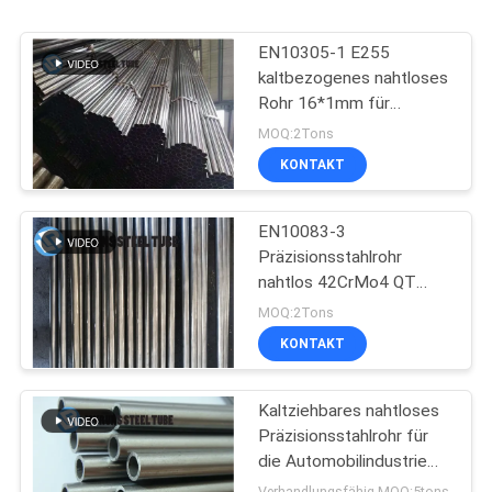
EN10305-1 E255
kaltbezogenes nahtloses
Rohr 16*1mm für
Automobilindustrie
MOQ:2Tons
KONTAKT
EN10083-3
Präzisionsstahlrohr
nahtlos 42CrMo4 QT
kaltgezogen extrudiert
MOQ:2Tons
KONTAKT
Kaltziehbares nahtloses
Präzisionsstahlrohr für
die Automobilindustrie
E235 NBK EN10305-1
Verhandlungsfähig MOQ:5tons