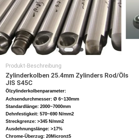
DATENSCHUTZ-
BESTIMMUNGEN
Produkt-Beschreibung
Zylinderkolben 25.4mm Zylinders Rod/Öls
JIS S45C
Ölzylinderkolbenparameter:
Achsendurchmesser: Ø 6~130mm
Standardlänge: 2000~7000mm
Dehnfestigkeit: 570~690 N/mm2
Streckgrenze: >345 N/mm2
Ausdehnungslänge: >17%
Chrome-Überzug: 20Micron±5