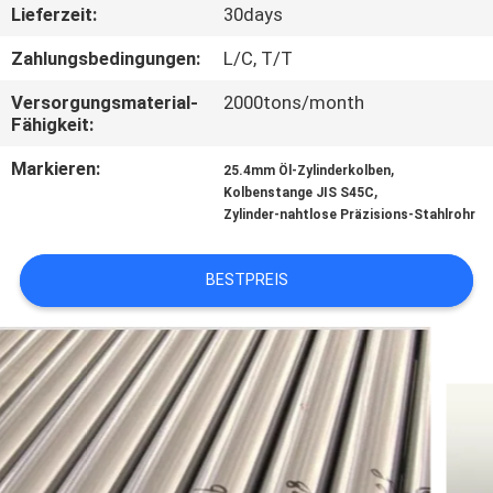
Lieferzeit:
30days
TRETEN
Zahlungsbedingungen:
L/C, T/T
SIE
Versorgungsmaterial-
2000tons/month
MIT
Fähigkeit:
UNS
Markieren:
,
25.4mm Öl-Zylinderkolben
,
IN
Kolbenstange JIS S45C
Zylinder-nahtlose Präzisions-Stahlrohr
VERBINDUNG
BESTPREIS
FORDERN
SIE
EIN
ZITAT
SEITENVERZEICHNIS