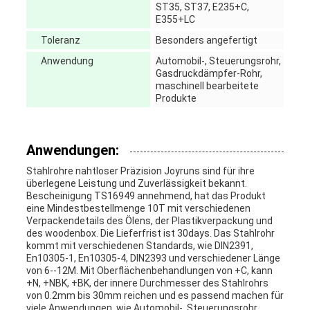
ST35, ST37, E235+C,
E355+LC
Toleranz
Besonders angefertigt
Anwendung
Automobil-, Steuerungsrohr,
Gasdruckdämpfer-Rohr,
maschinell bearbeitete
Produkte
Anwendungen:
Stahlrohre nahtloser Präzision Joyruns sind für ihre
überlegene Leistung und Zuverlässigkeit bekannt.
Bescheinigung TS16949 annehmend, hat das Produkt
eine Mindestbestellmenge 10T mit verschiedenen
Verpackendetails des Ölens, der Plastikverpackung und
des woodenbox. Die Lieferfrist ist 30days. Das Stahlrohr
kommt mit verschiedenen Standards, wie DIN2391,
En10305-1, En10305-4, DIN2393 und verschiedener Länge
von 6--12M. Mit Oberflächenbehandlungen von +C, kann
+N, +NBK, +BK, der innere Durchmesser des Stahlrohrs
von 0.2mm bis 30mm reichen und es passend machen für
viele Anwendungen, wie Automobil-, Steuerungsrohr,