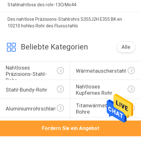
Stahlnahtlose des rohr-13CrMo44
Des nahtlose Präzisions-Stahlrohrs S355J2H E355 BK en
10210 hohles Rohr des Flussstahls
Beliebte Kategorien
Alle
Nahtloses 
Wärmetauscherstahlrohr
Präzisions-Stahl-
Rohr
Nahtloses 
Stahl-Bundy-Rohr
Kupfernes Rohr
Titanwärmetauscher-
Aluminiumrohrschlange
Rohre
Doppel-Wandiges 
Aluminiummessingrohre
Fordern Sie ein Angebot
Stahlrohr