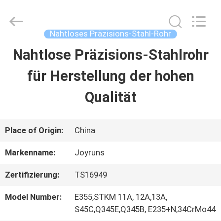
2026
Changzhou
Joyruns
Steel
Nahtloses Präzisions-Stahl-Rohr
Tube
CO.,LTD.
Nahtlose Präzisions-Stahlrohr
HAUS
All
Rights
Reserved.
für Herstellung der hohen
PRODUKTE
Qualität
ÜBER
Place of Origin:
China
US
Markenname:
Joyruns
Zertifizierung:
TS16949
FABRIK-
Model Number:
E355,STKM 11A, 12A,13A,
AUSFLUG
S45C,Q345E,Q345B, E235+N,34CrMo44