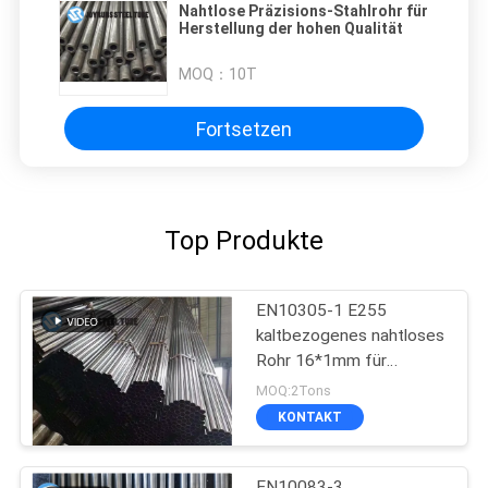
Nahtlose Präzisions-Stahlrohr für
Herstellung der hohen Qualität
MOQ：
10T
Fortsetzen
Top Produkte
EN10305-1 E255
kaltbezogenes nahtloses
Rohr 16*1mm für
Automobilindustrie
MOQ:2Tons
KONTAKT
EN10083-3