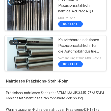
Präzisionsstahlrohr
nahtlos 42CrMo4 QT
kaltgezogen extrudiert
MOQ:2Tons
KONTAKT
Kaltziehbares nahtloses
Präzisionsstahlrohr für
die Automobilindustrie
E235 NBK EN10305-1
Verhandlungsfähig MOQ:5tons
KONTAKT
Nahtloses Präzisions-Stahl-Rohr
Präzisions-nahtloses Stahlrohr STKM13A JIS3445, 75*3.5MM
Kohlenstoff-nahtlose Stahlrohr-kalte Zeichnung
Wärmetauscher-Rohre der nahtlosen Präzisions-DIN17175