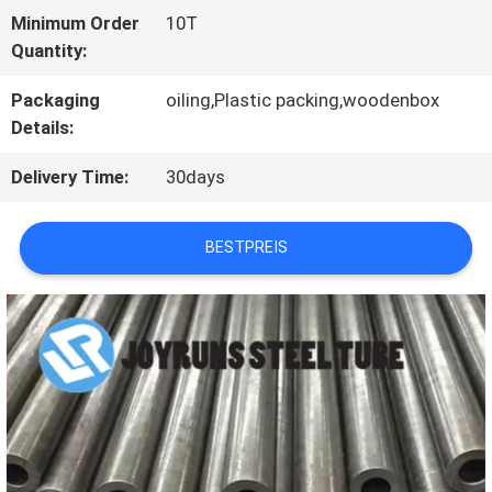
Minimum Order
10T
QUALITÄTSKONTROLLE
Quantity:
Packaging
oiling,Plastic packing,woodenbox
TRETEN
Details:
SIE
Delivery Time:
30days
MIT
BESTPREIS
UNS
IN
VERBINDUNG
FORDERN
SIE