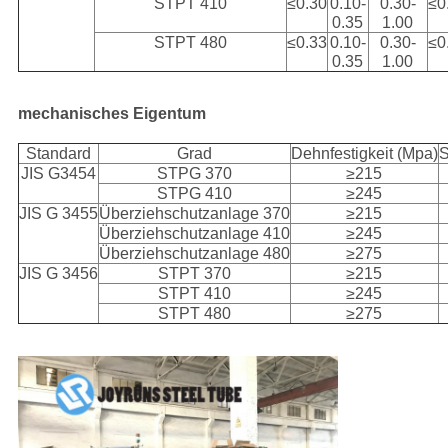
STPT 410
≤0.30
0.10-
0.30-
≤0
0.35
1.00
STPT 480
≤0.33
0.10-
0.30-
≤0
0.35
1.00
mechanisches Eigentum
Standard
Grad
Dehnfestigkeit (Mpa)
S
JIS G3454
STPG 370
≥215
STPG 410
≥245
JIS G 3455
Überziehschutzanlage 370
≥215
Überziehschutzanlage 410
≥245
Überziehschutzanlage 480
≥275
JIS G 3456
STPT 370
≥215
STPT 410
≥245
STPT 480
≥275