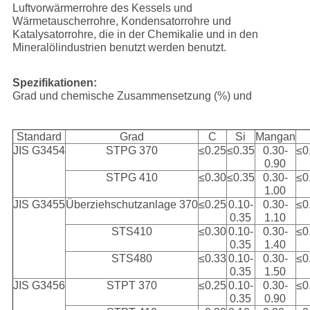
Luftvorwärmerrohre des Kessels und
Wärmetauscherrohre, Kondensatorrohre und
Katalysatorrohre, die in der Chemikalie und in den
Mineralölindustrien benutzt werden benutzt.
Spezifikationen:
Grad und chemische Zusammensetzung (%) und
Standard
Grad
C
Si
Mangan
JIS G3454
STPG 370
≤0.25
≤0.35
0.30-
≤0
0.90
STPG 410
≤0.30
≤0.35
0.30-
≤0
1.00
JIS G3455
Überziehschutzanlage 370
≤0.25
0.10-
0.30-
≤0
0.35
1.10
STS410
≤0.30
0.10-
0.30-
≤0
0.35
1.40
STS480
≤0.33
0.10-
0.30-
≤0
0.35
1.50
JIS G3456
STPT 370
≤0.25
0.10-
0.30-
≤0
0.35
0.90