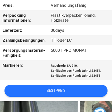
Preis:
Verhandlungsfähig
TRETEN
Verpackung
Plastikverpacken, ölend,
SIE
Informationen:
Holzkiste
MIT
Lieferzeit:
30days
UNS
Zahlungsbedingungen:
TT oder LC
IN
Versorgungsmaterial-
5000T PRO MONAT
VERBINDUNG
Fähigkeit:
Markieren:
,
Rauchrohr SA 210
FORDERN
,
Schläuche des Rundstahl-JIS3454
Schläuche des Rundstahl-JIS3455
SIE
EIN
BESTPREIS
ZITAT
SEITENVERZEICHNIS