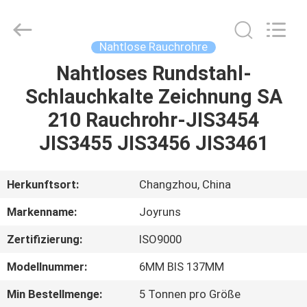
Changzhou
Joyruns
Steel
Tube
CO.,LTD.
Nahtlose Rauchrohre
All
Rights
Nahtloses Rundstahl-
HAUS
Reserved.
Schlauchkalte Zeichnung SA
PRODUKTE
210 Rauchrohr-JIS3454
JIS3455 JIS3456 JIS3461
ÜBER
US
Herkunftsort:
Changzhou, China
Markenname:
Joyruns
FABRIK-
Zertifizierung:
ISO9000
AUSFLUG
Modellnummer:
6MM BIS 137MM
QUALITÄTSKONTROLLE
Min Bestellmenge:
5 Tonnen pro Größe