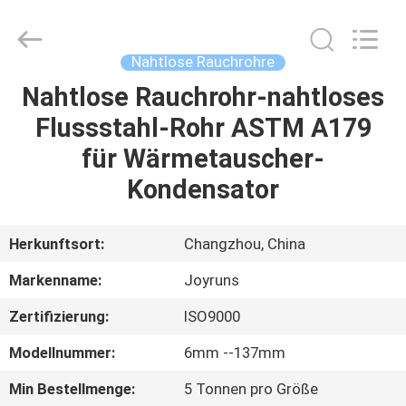
Changzhou
Joyruns
Steel
Tube
CO.,LTD.
Nahtlose Rauchrohre
All
Rights
Nahtlose Rauchrohr-nahtloses
HAUS
Reserved.
Flussstahl-Rohr ASTM A179
PRODUKTE
für Wärmetauscher-
Kondensator
ÜBER
US
Herkunftsort:
Changzhou, China
Markenname:
Joyruns
FABRIK-
Zertifizierung:
ISO9000
AUSFLUG
Modellnummer:
6mm --137mm
QUALITÄTSKONTROLLE
Min Bestellmenge:
5 Tonnen pro Größe