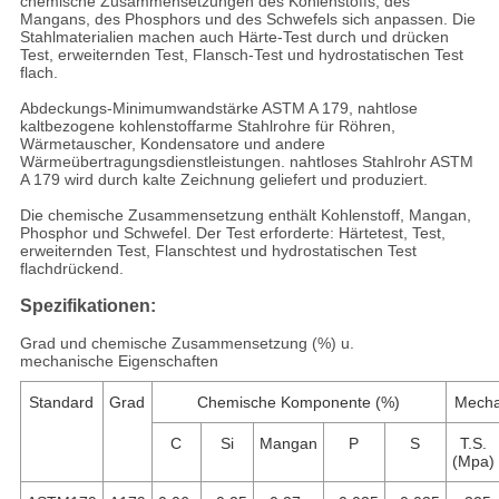
chemische Zusammensetzungen des Kohlenstoffs, des
Mangans, des Phosphors und des Schwefels sich anpassen. Die
Stahlmaterialien machen auch Härte-Test durch und drücken
Test, erweiternden Test, Flansch-Test und hydrostatischen Test
flach.
Abdeckungs-Minimumwandstärke ASTM A 179, nahtlose
kaltbezogene kohlenstoffarme Stahlrohre für Röhren,
Wärmetauscher, Kondensatore und andere
Wärmeübertragungsdienstleistungen. nahtloses Stahlrohr ASTM
A 179 wird durch kalte Zeichnung geliefert und produziert.
Die chemische Zusammensetzung enthält Kohlenstoff, Mangan,
Phosphor und Schwefel. Der Test erforderte: Härtetest, Test,
erweiternden Test, Flanschtest und hydrostatischen Test
flachdrückend.
Spezifikationen:
Grad und chemische Zusammensetzung (%) u.
mechanische Eigenschaften
Standard
Grad
Chemische Komponente (%)
Mecha
C
Si
Mangan
P
S
T.S.
(Mpa)