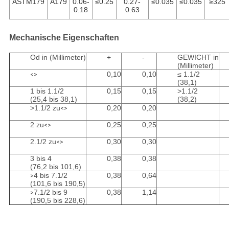
ASTM179
A179
0.06-
≤0.25
0.27-
≤0.035
≤0.035
≥325
0.18
0.63
Mechanische Eigenschaften
Od in (Millimeter)
+
-
GEWICHT in
(Millimeter)
0,10
0,10
≤ 1.1/2
<>
(38,1)
1 bis 1.1/2
0,15
0,15
>1.1/2
(25,4 bis 38,1)
(38,2)
>1.1/2 zu
0,20
0,20
<>
2 zu
0,25
0,25
<>
2.1/2 zu
0,30
0,30
<>
3 bis 4
0,38
0,38
(76,2 bis 101,6)
4 bis 7.1/2
0,38
0,64
>
(101,6 bis 190,5)
7.1/2 bis 9
0,38
1,14
>
(190,5 bis 228,6)