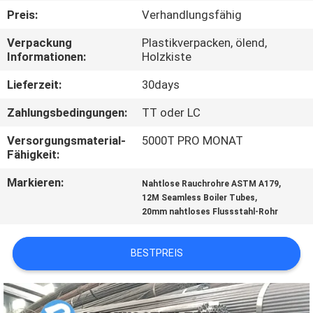
Preis:
Verhandlungsfähig
TRETEN
Verpackung
Plastikverpacken, ölend,
SIE
Informationen:
Holzkiste
MIT
Lieferzeit:
30days
UNS
Zahlungsbedingungen:
TT oder LC
IN
Versorgungsmaterial-
5000T PRO MONAT
VERBINDUNG
Fähigkeit:
Markieren:
,
Nahtlose Rauchrohre ASTM A179
FORDERN
,
12M Seamless Boiler Tubes
20mm nahtloses Flussstahl-Rohr
SIE
EIN
BESTPREIS
ZITAT
SEITENVERZEICHNIS