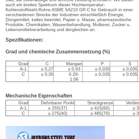
auch ein breites Spektrum dieser Hochtemperatur-
Kohlenstoffstahl-Rohre ASME SA210 GR C für Gebrauch in einer
verschiedenen Strecke der Industrien einschließlich Energie,
Düngemittel, kaltes beendet, Papier u. Masse, pharmazeutische
Produkte, Chemikalien, Wasserbehandlung, Molkerei, Zucker u.
Lebensmittelverarbeitung und dergleichen an.
Spezifikationen:
Grad und chemische Zusammensetzung (%)
Grad
C
Mangan
P
S
A-1
≤ 0,27
≤ 0,93
≤ 0,035
≤ 0,035
C
≤ 0,35
0.29-
≤ 0,035
≤ 0,035
1.06
Mechanische Eigenschaften
Grad
Dehnbarer Punkt
Streckgrenze
Verlä
A-1
≥ 255(37)
≥ 415(60)
≥ 
C
≥ 275(40)
≥ 485(70)
≥ 