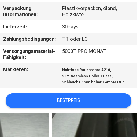
Verpackung
Plastikverpacken, ölend,
TRETEN
Informationen:
Holzkiste
SIE
Lieferzeit:
30days
MIT
Zahlungsbedingungen:
TT oder LC
UNS
Versorgungsmaterial-
5000T PRO MONAT
IN
Fähigkeit:
VERBINDUNG
Markieren:
,
Nahtlose Rauchrohre A210
,
20M Seamless Boiler Tubes
Schläuche 6mm hoher Temperatur
FORDERN
SIE
BESTPREIS
EIN
ZITAT
SEITENVERZEICHNIS