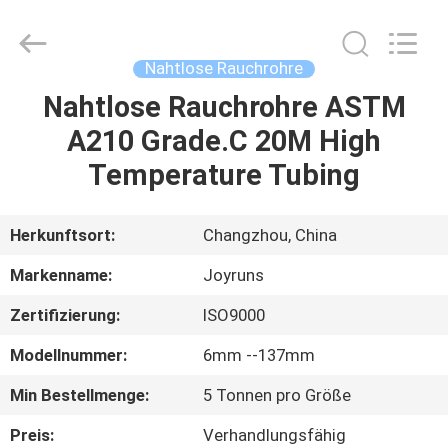
Changzhou
Joyruns
Steel
Tube
CO.,LTD.
Nahtlose Rauchrohre
All
Rights
Nahtlose Rauchrohre ASTM
HAUS
Reserved.
A210 Grade.C 20M High
PRODUKTE
Temperature Tubing
ÜBER
Herkunftsort:
Changzhou, China
US
Markenname:
Joyruns
Zertifizierung:
ISO9000
FABRIK-
Modellnummer:
6mm --137mm
AUSFLUG
Min Bestellmenge:
5 Tonnen pro Größe
QUALITÄTSKONTROLLE
Preis:
Verhandlungsfähig