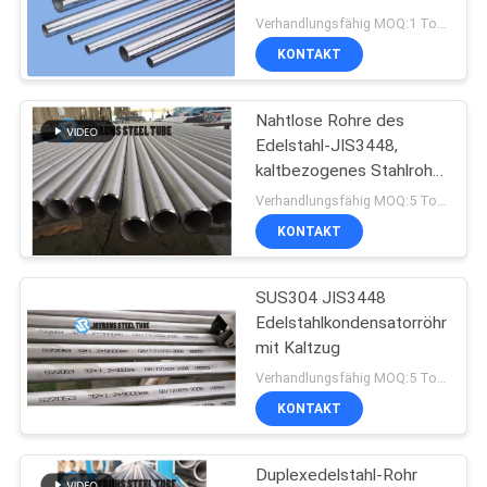
Kondensator-Rohr-
Verhandlungsfähig MOQ:1 Tonnen pro Größe
1.58*0.1MM
KONTAKT
DATENSCHUTZ-
BESTIMMUNGEN
Nahtlose Rohre des
Edelstahl-JIS3448,
kaltbezogenes Stahlrohr
SUS316
Verhandlungsfähig MOQ:5 Tonnen pro Größe
KONTAKT
SUS304 JIS3448
Edelstahlkondensatorröhre
mit Kaltzug
Verhandlungsfähig MOQ:5 Tonnen pro Größe
KONTAKT
Duplexedelstahl-Rohr