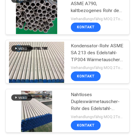
ASME A790,
kaltbezogenes Rohr des
Edelstahl-S31803
Verhandlungsfähig MOQ:2Tons
KONTAKT
Kondensator-Rohr ASME
SA 213 des Edelstahl-
TP304 Wärmetauscher-
Rohre 19.05*2.11mm
Verhandlungsfähig MOQ:2Tons
KONTAKT
Nahtloses
Duplexwärmetauscher-
Rohr des Edelstahl-
Kondensator-Rohr-
Verhandlungsfähig MOQ:2Tons
ASTM A790 S32750
KONTAKT