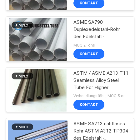
A213 TP321
KONTAKT
TRETEN
ASME SA790
SIE
Duplexedelstahl-Rohr
MIT
des Edelstahl-
UNS
Kondensator-Rohr-UNS
MOQ:2Tons
S31500
IN
KONTAKT
VERBINDUNG
ASTM / ASME A213 T11
Seamless Alloy Steel
FORDERN
Tube For Higher
Pressure
SIE
Verhandlungsfähig MOQ:5ton
KONTAKT
EIN
ZITAT
ASME SA213 nahtloses
Rohr ASTM A312 TP304
SEITENVERZEICHNIS
des Edelstahl-