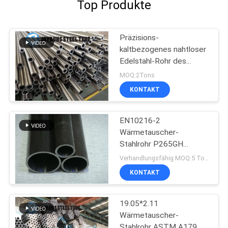
Top Produkte
Präzisions-
kaltbezogenes nahtloser
Edelstahl-Rohr des
Wärmetauscher-JIS3445
MOQ:2Tons
Stahldes rohr-STKM13A
KONTAKT
EN10216-2
Wärmetauscher-
Stahlrohr P265GH
Kaltziehen
Verhandlungsfähig MOQ:5 Tonnen pro Größe
KONTAKT
19.05*2.11
Wärmetauscher-
Stahlrohr ASTM A179