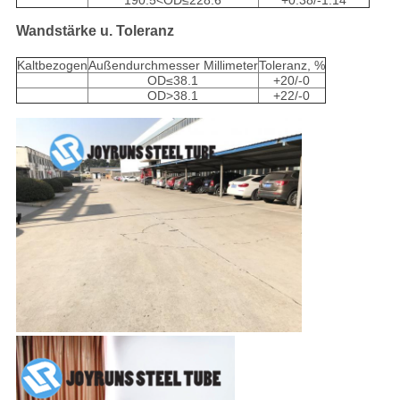
190.5<OD≤228.6
+0.38/-1.14
Wandstärke u. Toleranz
Kaltbezogen
Außendurchmesser Millimeter
Toleranz, %
OD≤38.1
+20/-0
OD>38.1
+22/-0