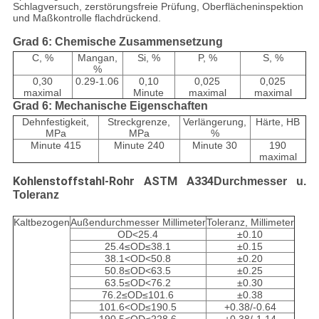
Schlagversuch, zerstörungsfreie Prüfung, Oberflächeninspektion
und Maßkontrolle flachdrückend.
Grad 6: Chemische Zusammensetzung
C, %
Mangan,
Si, %
P, %
S, %
%
0,30
0.29-1.06
0,10
0,025
0,025
maximal
Minute
maximal
maximal
Grad 6: Mechanische Eigenschaften
Dehnfestigkeit,
Streckgrenze,
Verlängerung,
Härte, HB
MPa
MPa
%
Minute 415
Minute 240
Minute 30
190
maximal
Kohlenstoffstahl-Rohr ASTM A334
Durchmesser u.
Toleranz
Kaltbezogen
Außendurchmesser Millimeter
Toleranz, Millimeter
OD<25.4
±0.10
25.4≤OD≤38.1
±0.15
38.1<OD<50.8
±0.20
50.8≤OD<63.5
±0.25
63.5≤OD<76.2
±0.30
76.2≤OD≤101.6
±0.38
101.6<OD≤190.5
+0.38/-0.64