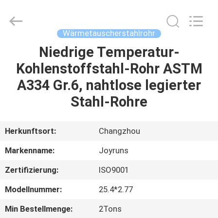
Changzhou
Joyruns
Steel
Tube
CO.,LTD.
Wärmetauscherstahlrohr
All
Rights
Niedrige Temperatur-
HAUS
Reserved.
Kohlenstoffstahl-Rohr ASTM
PRODUKTE
A334 Gr.6, nahtlose legierter
Stahl-Rohre
ÜBER
US
Herkunftsort:
Changzhou
Markenname:
Joyruns
FABRIK-
Zertifizierung:
ISO9001
AUSFLUG
Modellnummer:
25.4*2.77
QUALITÄTSKONTROLLE
Min Bestellmenge:
2Tons