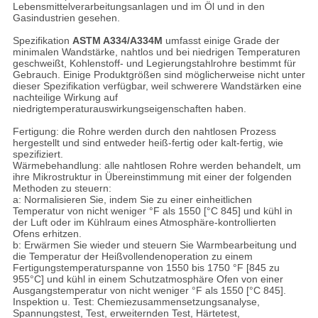
Lebensmittelverarbeitungsanlagen und im Öl und in den
Gasindustrien gesehen.
Spezifikation
ASTM A334/A334M
umfasst einige Grade der
minimalen Wandstärke, nahtlos und bei niedrigen Temperaturen
geschweißt, Kohlenstoff- und Legierungstahlrohre bestimmt für
Gebrauch. Einige Produktgrößen sind möglicherweise nicht unter
dieser Spezifikation verfügbar, weil schwerere Wandstärken eine
nachteilige Wirkung auf
niedrigtemperaturauswirkungseigenschaften haben.
Fertigung: die Rohre werden durch den nahtlosen Prozess
hergestellt und sind entweder heiß-fertig oder kalt-fertig, wie
spezifiziert.
Wärmebehandlung: alle nahtlosen Rohre werden behandelt, um
ihre Mikrostruktur in Übereinstimmung mit einer der folgenden
Methoden zu steuern:
a: Normalisieren Sie, indem Sie zu einer einheitlichen
Temperatur von nicht weniger °F als 1550 [°C 845] und kühl in
der Luft oder im Kühlraum eines Atmosphäre-kontrollierten
Ofens erhitzen.
b: Erwärmen Sie wieder und steuern Sie Warmbearbeitung und
die Temperatur der Heißvollendenoperation zu einem
Fertigungstemperaturspanne von 1550 bis 1750 °F [845 zu
955°C] und kühl in einem Schutzatmosphäre Ofen von einer
Ausgangstemperatur von nicht weniger °F als 1550 [°C 845].
Inspektion u. Test: Chemiezusammensetzungsanalyse,
Spannungstest, Test, erweiternden Test, Härtetest,