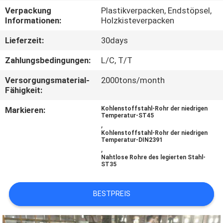
Verpackung
Plastikverpacken, Endstöpsel,
TRETEN
Informationen:
Holzkisteverpacken
SIE
Lieferzeit:
30days
MIT
Zahlungsbedingungen:
L/C, T/T
UNS
Versorgungsmaterial-
2000tons/month
IN
Fähigkeit:
VERBINDUNG
Markieren:
Kohlenstoffstahl-Rohr der niedrigen
Temperatur-ST45
,
Kohlenstoffstahl-Rohr der niedrigen
FORDERN
Temperatur-DIN2391
,
SIE
Nahtlose Rohre des legierten Stahl-
ST35
EIN
ZITAT
BESTPREIS
SEITENVERZEICHNIS