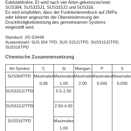
Edelstahlrohre. Er wird nach vier Arten gekennzeichnet:
SUS304, SUS315J1, SUS315J2 und SUS316.
Es wird empfohlen, dass der Funktionierendruck auf 2MPa
oder kleiner angesichts der Übereinstimmung der
Druckfestigkeitsleistung des gemeinsamen Systems
eingestellt wird.
Standard: JIS G3448
Austenitstahl: SUS 304 TPD, SUS 315J1TPD, SUS315J2TPD,
SUS316TPD
Chemische Zusammensetzung
Art Symbol
C
Si
Mangan
P
S
SUS304TPD
Maximales
Maximales
Maximale
Maximales
Maximale
0,08
1,00
2,00
0,045
0,030
SUS315J1TPD
0.5-2.50
SUS315J2TPD
2.50-4.00
SUS316TPD
Maximales
1,00