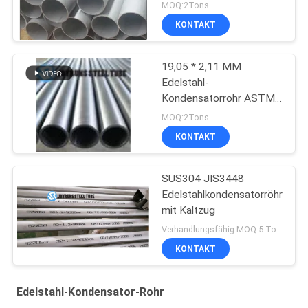
Kondensator-Rohr-UNS
MOQ:2Tons
S31500
KONTAKT
19,05 * 2,11 MM
Edelstahl-
Kondensatorrohr ASTM
A249 316 316L
MOQ:2Tons
KONTAKT
SUS304 JIS3448
Edelstahlkondensatorröhre
mit Kaltzug
Verhandlungsfähig MOQ:5 Tonnen pro Größe
KONTAKT
Edelstahl-Kondensator-Rohr