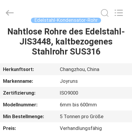
Changzhou
Joyruns
Steel
Tube
CO.,LTD.
Edelstahl-Kondensator-Rohr
All
Rights
Nahtlose Rohre des Edelstahl-
HAUS
Reserved.
JIS3448, kaltbezogenes
PRODUKTE
Stahlrohr SUS316
ÜBER
Herkunftsort:
Changzhou, China
US
Markenname:
Joyruns
Zertifizierung:
ISO9000
FABRIK-
Modellnummer:
6mm bis 600mm
AUSFLUG
Min Bestellmenge:
5 Tonnen pro Größe
QUALITÄTSKONTROLLE
Preis:
Verhandlungsfähig