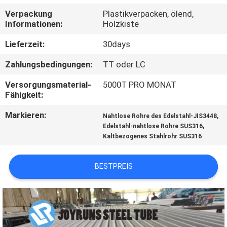
Verpackung
Plastikverpacken, ölend,
TRETEN
Informationen:
Holzkiste
SIE
Lieferzeit:
30days
MIT
Zahlungsbedingungen:
TT oder LC
UNS
Versorgungsmaterial-
5000T PRO MONAT
IN
Fähigkeit:
VERBINDUNG
Markieren:
,
Nahtlose Rohre des Edelstahl-JIS3448
,
Edelstahl-nahtlose Rohre SUS316
Kaltbezogenes Stahlrohr SUS316
FORDERN
SIE
BESTPREIS
EIN
ZITAT
SEITENVERZEICHNIS