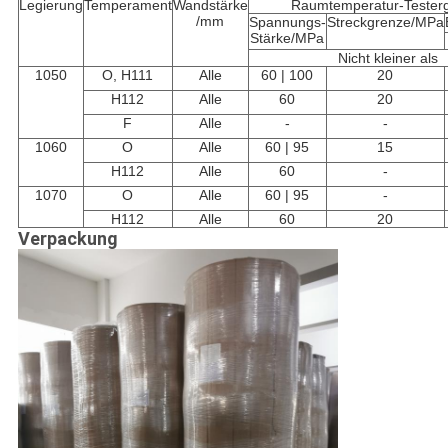
Legierung
Temperament
Wandstärke
Raumtemperatur-Tester
/mm
Spannungs-
Streckgrenze/MPa
Stärke/MPa
Nicht kleiner als
1050
O, H111
Alle
60 | 100
20
H112
Alle
60
20
F
Alle
-
-
1060
O
Alle
60 | 95
15
H112
Alle
60
-
1070
O
Alle
60 | 95
-
H112
Alle
60
20
Verpackung