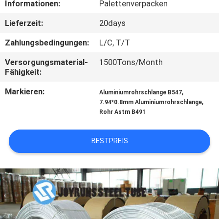
Informationen:
Palettenverpacken
TRETEN
Lieferzeit:
20days
SIE
Zahlungsbedingungen:
L/C, T/T
MIT
Versorgungsmaterial-
1500Tons/Month
UNS
Fähigkeit:
IN
Markieren:
,
Aluminiumrohrschlange B547
,
VERBINDUNG
7.94*0.8mm Aluminiumrohrschlange
Rohr Astm B491
FORDERN
BESTPREIS
SIE
EIN
ZITAT
SEITENVERZEICHNIS