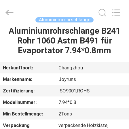
Changzhou
Joyruns
Steel
Tube
CO.,LTD.
Aluminiumrohrschlange
All
Rights
Aluminiumrohrschlange B241
HAUS
Reserved.
Rohr 1060 Astm B491 für
PRODUKTE
Evaportator 7.94*0.8mm
ÜBER
Herkunftsort:
Changzhou
US
Markenname:
Joyruns
Zertifizierung:
ISO9001,ROHS
FABRIK-
Modellnummer:
7.94*0.8
AUSFLUG
Min Bestellmenge:
2Tons
QUALITÄTSKONTROLLE
Verpackung
verpackende Holzkiste,