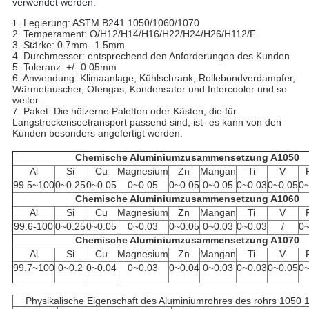
verwendet werden.
Legierung:
ASTM B241
1050/1060/1070
1 .
2. Temperament: O/H12/H14/H16/H22/H24/H26/H112/F
3. Stärke: 0.7mm--1.5mm
4. Durchmesser: entsprechend den Anforderungen des Kunden
5. Toleranz: +/- 0.05mm
6. Anwendung: Klimaanlage, Kühlschrank, Rollebondverdampfer,
Wärmetauscher, Ofengas, Kondensator und Intercooler und so
weiter.
7. Paket: Die hölzerne Paletten oder Kästen, die für
Langstreckenseetransport passend sind, ist- es kann von den
Kunden besonders angefertigt werden.
Chemische Aluminiumzusammensetzung A1050
Al
Si
Cu
Magnesium
Zn
Mangan
Ti
V
99.5~100
0~0.25
0~0.05
0~0.05
0~0.05
0~0.05
0~0.03
0~0.05
0~
Chemische Aluminiumzusammensetzung A1060
Al
Si
Cu
Magnesium
Zn
Mangan
Ti
V
99.6-100
0~0.25
0~0.05
0~0.03
0~0.05
0~0.03
0~0.03
/
0~
Chemische Aluminiumzusammensetzung A1070
Al
Si
Cu
Magnesium
Zn
Mangan
Ti
V
99.7~100
0~0.2
0~0.04
0~0.03
0~0.04
0~0.03
0~0.03
0~0.05
0~
Physikalische Eigenschaft des Aluminiumrohres des rohrs 1050