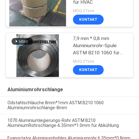
für HVAC
MOQ:2Tons
KONTAKT
7,9 mm * 0,8 mm
Aluminiumrohr-Spule
ASTM B210 1060 für
Verdampfer
MOQ:2Tons
KONTAKT
Aluminiumrohrschlange
Odstahlschläuche 8mm*1mm ASTM B210 1060
Aluminiumrohrschlange-8mm
1070 Aluminiumlegierungs-Rohr ASTM B210
AluminiumRohrschlange-6.35mm*1.0mm für Abkühlung
Evaportator Aluminiumhohles Aluminiumrohr 6.35mm*0.8mm