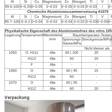
Al
Si
Cu
Magnesium
Zn
Mangan
Ti
V
99.6-100
0~0.25
0~0.05
0~0.03
0~0.05
0~0.03
0~0.03
/
0~
Chemische Aluminiumzusammensetzung A1070
Al
Si
Cu
Magnesium
Zn
Mangan
Ti
V
99.7~100
0~0.2
0~0.04
0~0.03
0~0.04
0~0.03
0~0.03
0~0.05
0~
Physikalische Eigenschaft des Aluminiumrohres des rohrs 105
Legierung
Temperament
Wandstärke
Raumtemperatur-Tester
/mm
Spannungs-
Streckgrenze/MPa
Stärke/MPa
Nicht kleiner als
1050
O, H111
Alle
60 | 100
20
H112
Alle
60
20
F
Alle
-
-
1060
O
Alle
60 | 95
15
H112
Alle
60
-
1070
O
Alle
60 | 95
-
H112
Alle
60
20
Verpackung