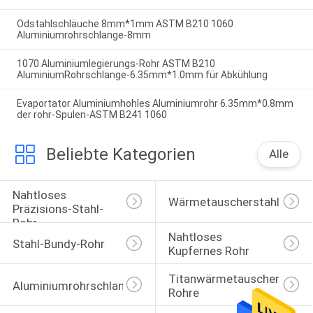
Odstahlschläuche 8mm*1mm ASTM B210 1060
Aluminiumrohrschlange-8mm
1070 Aluminiumlegierungs-Rohr ASTM B210
AluminiumRohrschlange-6.35mm*1.0mm für Abkühlung
Evaportator Aluminiumhohles Aluminiumrohr 6.35mm*0.8mm
der rohr-Spulen-ASTM B241 1060
Beliebte Kategorien
Alle
Nahtloses 
Wärmetauscherstahlrohr
Präzisions-Stahl-
Rohr
Nahtloses 
Stahl-Bundy-Rohr
Kupfernes Rohr
Titanwärmetauscher-
Aluminiumrohrschlange
Rohre