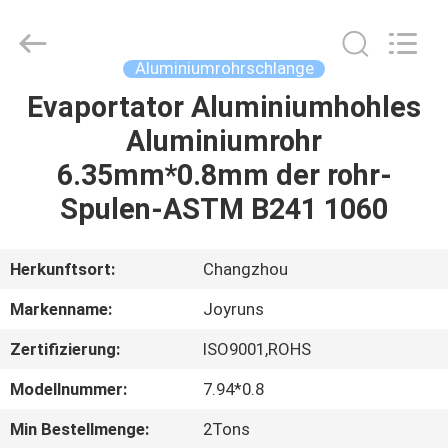
Changzhou
Joyruns
Steel
Tube
CO.,LTD.
Aluminiumrohrschlange
All
Rights
Evaportator Aluminiumhohles
HAUS
Reserved.
Aluminiumrohr
PRODUKTE
6.35mm*0.8mm der rohr-
Spulen-ASTM B241 1060
ÜBER
US
Herkunftsort:
Changzhou
Markenname:
Joyruns
FABRIK-
Zertifizierung:
ISO9001,ROHS
AUSFLUG
Modellnummer:
7.94*0.8
QUALITÄTSKONTROLLE
Min Bestellmenge:
2Tons