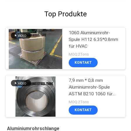
Top Produkte
1060 Aluminiumrohr-
Spule H112 6.35*0.8mm
für HVAC
MOQ:2Tons
KONTAKT
7,9 mm * 0,8 mm
Aluminiumrohr-Spule
ASTM B210 1060 für
Verdampfer
MOQ:2Tons
KONTAKT
Aluminiumrohrschlange