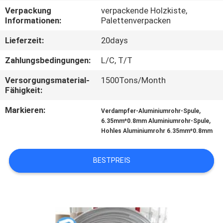
Verpackung
verpackende Holzkiste,
TRETEN
Informationen:
Palettenverpacken
SIE
Lieferzeit:
20days
MIT
Zahlungsbedingungen:
L/C, T/T
UNS
Versorgungsmaterial-
1500Tons/Month
IN
Fähigkeit:
VERBINDUNG
Markieren:
,
Verdampfer-Aluminiumrohr-Spule
,
6.35mm*0.8mm Aluminiumrohr-Spule
Hohles Aluminiumrohr 6.35mm*0.8mm
FORDERN
SIE
BESTPREIS
EIN
ZITAT
SEITENVERZEICHNIS