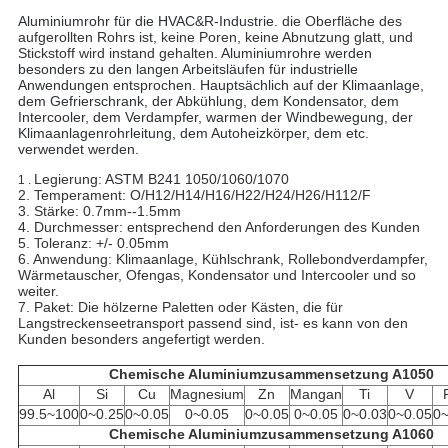
Aluminiumrohr für die HVAC&R-Industrie.
die Oberfläche des
aufgerollten Rohrs ist, keine Poren, keine Abnutzung glatt, und
Stickstoff wird instand gehalten.
Aluminiumrohre werden
besonders zu den langen Arbeitsläufen für industrielle
Anwendungen entsprochen. Hauptsächlich auf der Klimaanlage,
dem Gefrierschrank, der Abkühlung, dem Kondensator, dem
Intercooler, dem Verdampfer, warmen der Windbewegung, der
Klimaanlagenrohrleitung, dem Autoheizkörper, dem etc.
verwendet werden.
Legierung:
ASTM B241
1050/1060/1070
1 .
2. Temperament: O/H12/H14/H16/H22/H24/H26/H112/F
3. Stärke: 0.7mm--1.5mm
4. Durchmesser: entsprechend den Anforderungen des Kunden
5. Toleranz: +/- 0.05mm
6. Anwendung: Klimaanlage, Kühlschrank, Rollebondverdampfer,
Wärmetauscher, Ofengas, Kondensator und Intercooler und so
weiter.
7. Paket: Die hölzerne Paletten oder Kästen, die für
Langstreckenseetransport passend sind, ist- es kann von den
Kunden besonders angefertigt werden.
Chemische Aluminiumzusammensetzung A1050
Al
Si
Cu
Magnesium
Zn
Mangan
Ti
V
99.5~100
0~0.25
0~0.05
0~0.05
0~0.05
0~0.05
0~0.03
0~0.05
0~
Chemische Aluminiumzusammensetzung A1060