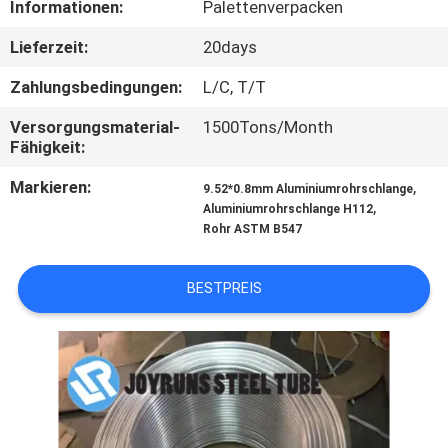
Informationen:
Palettenverpacken
TRETEN
Lieferzeit:
20days
SIE
Zahlungsbedingungen:
L/C, T/T
MIT
Versorgungsmaterial-
1500Tons/Month
UNS
Fähigkeit:
IN
Markieren:
,
9.52*0.8mm Aluminiumrohrschlange
,
VERBINDUNG
Aluminiumrohrschlange H112
Rohr ASTM B547
FORDERN
BESTPREIS
SIE
EIN
ZITAT
SEITENVERZEICHNIS