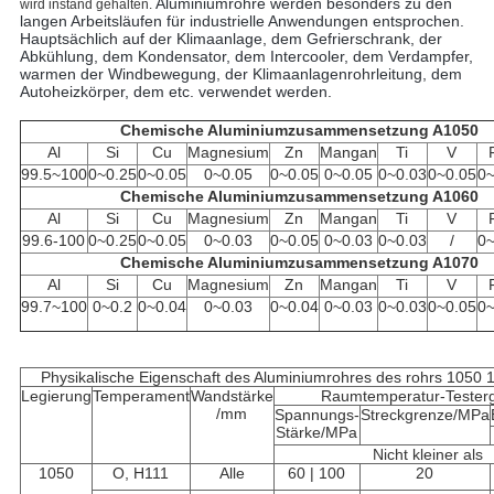
Aluminiumrohre werden besonders zu den
wird instand gehalten
.
langen Arbeitsläufen für industrielle Anwendungen entsprochen.
Hauptsächlich auf der Klimaanlage, dem Gefrierschrank, der
Abkühlung, dem Kondensator, dem Intercooler, dem Verdampfer,
warmen der Windbewegung, der Klimaanlagenrohrleitung, dem
Autoheizkörper, dem etc. verwendet werden.
Chemische Aluminiumzusammensetzung A1050
Al
Si
Cu
Magnesium
Zn
Mangan
Ti
V
99.5~100
0~0.25
0~0.05
0~0.05
0~0.05
0~0.05
0~0.03
0~0.05
0~
Chemische Aluminiumzusammensetzung A1060
Al
Si
Cu
Magnesium
Zn
Mangan
Ti
V
99.6-100
0~0.25
0~0.05
0~0.03
0~0.05
0~0.03
0~0.03
/
0~
Chemische Aluminiumzusammensetzung A1070
Al
Si
Cu
Magnesium
Zn
Mangan
Ti
V
99.7~100
0~0.2
0~0.04
0~0.03
0~0.04
0~0.03
0~0.03
0~0.05
0~
Physikalische Eigenschaft des Aluminiumrohres des rohrs 1050
Legierung
Temperament
Wandstärke
Raumtemperatur-Tester
/mm
Spannungs-
Streckgrenze/MPa
Stärke/MPa
Nicht kleiner als
1050
O, H111
Alle
60 | 100
20