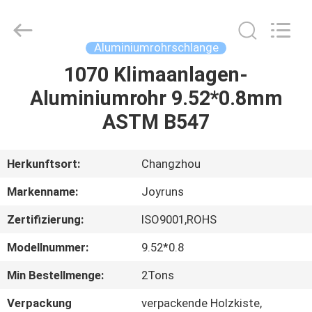
Changzhou
Joyruns
Steel
Tube
CO.,LTD.
Aluminiumrohrschlange
All
Rights
1070 Klimaanlagen-
HAUS
Reserved.
Aluminiumrohr 9.52*0.8mm
PRODUKTE
ASTM B547
ÜBER
Herkunftsort:
Changzhou
US
Markenname:
Joyruns
Zertifizierung:
ISO9001,ROHS
FABRIK-
Modellnummer:
9.52*0.8
AUSFLUG
Min Bestellmenge:
2Tons
QUALITÄTSKONTROLLE
Verpackung
verpackende Holzkiste,