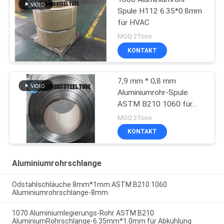
Spule H112 6.35*0.8mm
für HVAC
MOQ:2Tons
KONTAKT
7,9 mm * 0,8 mm
Aluminiumrohr-Spule
ASTM B210 1060 für
Verdampfer
MOQ:2Tons
KONTAKT
Aluminiumrohrschlange
Odstahlschläuche 8mm*1mm ASTM B210 1060
Aluminiumrohrschlange-8mm
1070 Aluminiumlegierungs-Rohr ASTM B210
AluminiumRohrschlange-6.35mm*1.0mm für Abkühlung