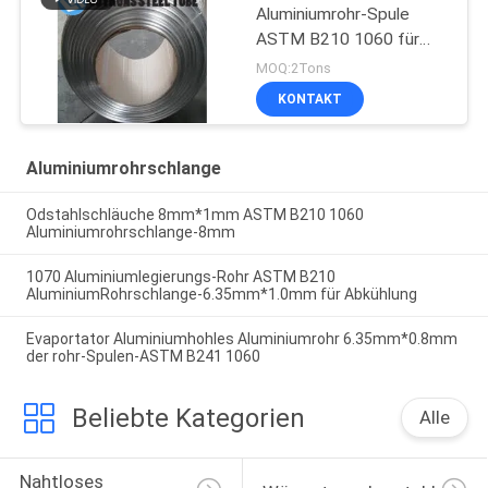
Aluminiumrohr-Spule
ASTM B210 1060 für
Verdampfer
MOQ:2Tons
KONTAKT
Aluminiumrohrschlange
Odstahlschläuche 8mm*1mm ASTM B210 1060
Aluminiumrohrschlange-8mm
1070 Aluminiumlegierungs-Rohr ASTM B210
AluminiumRohrschlange-6.35mm*1.0mm für Abkühlung
Evaportator Aluminiumhohles Aluminiumrohr 6.35mm*0.8mm
der rohr-Spulen-ASTM B241 1060
Beliebte Kategorien
Alle
Nahtloses 