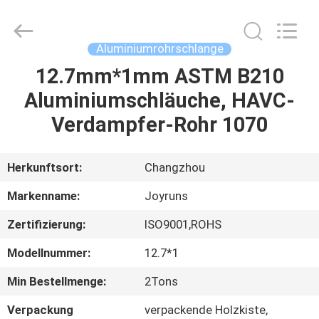
Changzhou
Joyruns
Steel
Tube
CO.,LTD.
Aluminiumrohrschlange
All
Rights
12.7mm*1mm ASTM B210
HAUS
Reserved.
Aluminiumschläuche, HAVC-
PRODUKTE
Verdampfer-Rohr 1070
ÜBER
Herkunftsort:
Changzhou
US
Markenname:
Joyruns
Zertifizierung:
ISO9001,ROHS
FABRIK-
Modellnummer:
12.7*1
AUSFLUG
Min Bestellmenge:
2Tons
QUALITÄTSKONTROLLE
Verpackung
verpackende Holzkiste,