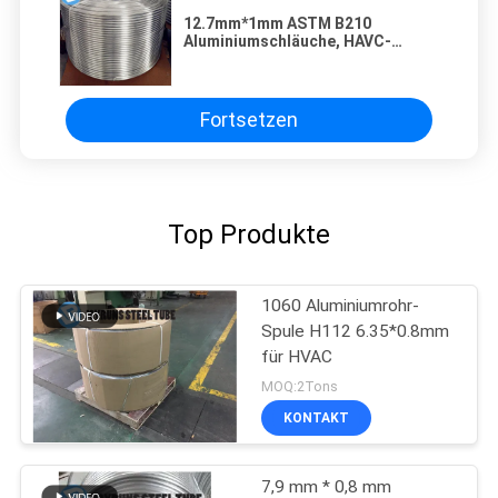
12.7mm*1mm ASTM B210
Aluminiumschläuche, HAVC-
Verdampfer-Rohr 1070
Fortsetzen
Top Produkte
1060 Aluminiumrohr-
Spule H112 6.35*0.8mm
für HVAC
MOQ:2Tons
KONTAKT
7,9 mm * 0,8 mm