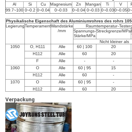
Al
Si
Cu
Magnesium
Zn
Mangan
Ti
V
99.7~100
0~0.2
0~0.04
0~0.03
0~0.04
0~0.03
0~0.03
0~0.05
0~
Physikalische Eigenschaft des Aluminiumrohres des rohrs 105
Legierung
Temperament
Wandstärke
Raumtemperatur-Tester
/mm
Spannungs-
Streckgrenze/MPa
Stärke/MPa
Nicht kleiner als
1050
O, H111
Alle
60 | 100
20
H112
Alle
60
20
F
Alle
-
-
1060
O
Alle
60 | 95
15
H112
Alle
60
-
1070
O
Alle
60 | 95
-
H112
Alle
60
20
Verpackung