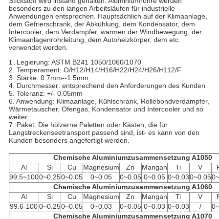
Stickstoff wird instand gehalten.
Aluminiumrohre werden
besonders zu den langen Arbeitsläufen für industrielle
Anwendungen entsprochen. Hauptsächlich auf der Klimaanlage,
dem Gefrierschrank, der Abkühlung, dem Kondensator, dem
Intercooler, dem Verdampfer, warmen der Windbewegung, der
Klimaanlagenrohrleitung, dem Autoheizkörper, dem etc.
verwendet werden.
Legierung:
ASTM B241
1050/1060/1070
1 .
2. Temperament: O/H12/H14/H16/H22/H24/H26/H112/F
3. Stärke: 0.7mm--1.5mm
4. Durchmesser: entsprechend den Anforderungen des Kunden
5. Toleranz: +/- 0.05mm
6. Anwendung: Klimaanlage, Kühlschrank, Rollebondverdampfer,
Wärmetauscher, Ofengas, Kondensator und Intercooler und so
weiter.
7. Paket: Die hölzerne Paletten oder Kästen, die für
Langstreckenseetransport passend sind, ist- es kann von den
Kunden besonders angefertigt werden.
Chemische Aluminiumzusammensetzung A1050
Al
Si
Cu
Magnesium
Zn
Mangan
Ti
V
99.5~100
0~0.25
0~0.05
0~0.05
0~0.05
0~0.05
0~0.03
0~0.05
0~
Chemische Aluminiumzusammensetzung A1060
Al
Si
Cu
Magnesium
Zn
Mangan
Ti
V
99.6-100
0~0.25
0~0.05
0~0.03
0~0.05
0~0.03
0~0.03
/
0~
Chemische Aluminiumzusammensetzung A1070