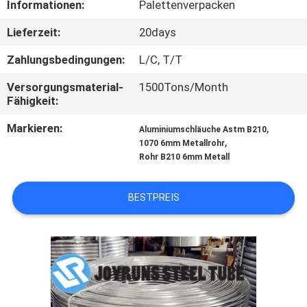
Informationen:
Palettenverpacken
TRETEN
Lieferzeit:
20days
SIE
Zahlungsbedingungen:
L/C, T/T
MIT
Versorgungsmaterial-
1500Tons/Month
UNS
Fähigkeit:
IN
Markieren:
,
Aluminiumschläuche Astm B210
,
VERBINDUNG
1070 6mm Metallrohr
Rohr B210 6mm Metall
FORDERN
BESTPREIS
SIE
EIN
ZITAT
SEITENVERZEICHNIS