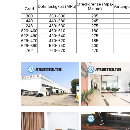
Streckgrenze (Mpa-
Dehnfestigkeit (MPa)
Verlänge
Grad
Minute)
360
360~500
235
440
440~580
245
243
480~630
275
620~460
460~610
180
622~490
490~640
275
629~470
470~620
185
629~590
590~740
400
762
720~870
470