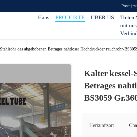
Post: jr
Haus
PRODUKTE
ÜBER US
Treten 
mit uns
Verbin
l-Stahlrohr des abgehobenen Betrages nahtloser Hochdruckder rauchrohr-BS305
Kalter kessel
Betrages naht
BS3059 Gr.36
Herkunftsort
Cha