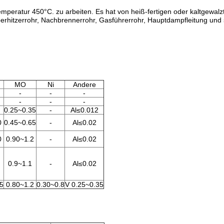
Temperatur 450°C. zu arbeiten. Es hat von heiß-fertigen oder kaltgewa
rhitzerrohr, Nachbrennerrohr, Gasführerrohr, Hauptdampfleitung und 
MO
Ni
Andere
-
-
-
-
-
-
0.25~0.35
-
Al≤0.012
0
0.45~0.65
-
Al≤0.02
0
0.90~1.2
-
Al≤0.02
0.9~1.1
-
Al≤0.02
5
0.80~1.2
0.30~0.8
V 0.25~0.35