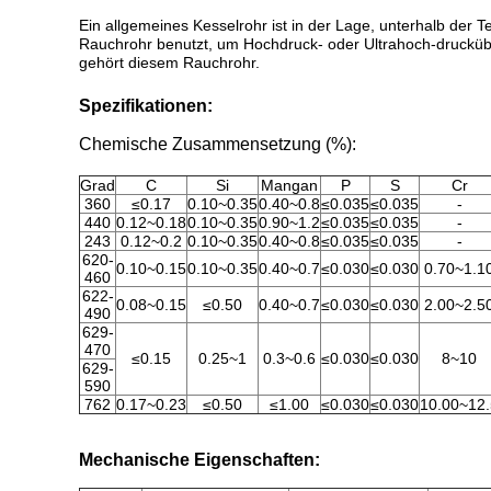
Ein allgemeines Kesselrohr ist in der Lage, unterhalb der 
Rauchrohr benutzt, um Hochdruck- oder Ultrahoch-druckübe
gehört diesem Rauchrohr.
Spezifikationen:
Chemische Zusammensetzung (%):
Grad
C
Si
Mangan
P
S
Cr
360
≤0.17
0.10~0.35
0.40~0.8
≤0.035
≤0.035
-
440
0.12~0.18
0.10~0.35
0.90~1.2
≤0.035
≤0.035
-
243
0.12~0.2
0.10~0.35
0.40~0.8
≤0.035
≤0.035
-
620-
0.10~0.15
0.10~0.35
0.40~0.7
≤0.030
≤0.030
0.70~1.1
460
622-
0.08~0.15
≤0.50
0.40~0.7
≤0.030
≤0.030
2.00~2.5
490
629-
470
≤0.15
0.25~1
0.3~0.6
≤0.030
≤0.030
8~10
629-
590
762
0.17~0.23
≤0.50
≤1.00
≤0.030
≤0.030
10.00~12.
Mechanische Eigenschaften: