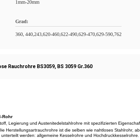
1mm-20mm
Grad:
360, 440,243,620-460,622-490,629-470,629-590,762
ose Rauchrohre BS3059
,
BS 3059 Gr.360
l-Rohr
toff, Legierung und Austenitedelstahlrohre mit spezifizierten Eigensch
Die Herstellungsartrauchrohre ist die selben wie nahtloses Stahlrohr, 
 unterteilt werden: allgemeine Kesselrohre und Hochdruckkesselrohre.