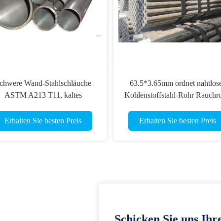
chwere Wand-Stahlschläuche
63.5*3.65mm ordnet nahtlos
ASTM A213 T11, kaltes
Kohlenstoffstahl-Rohr Rauchr
Zeichnennahtloser Kessel-
EN10216-2 P235GH TC1
Stahlrohr
195GH
Erhalten Sie besten Preis
Erhalten Sie besten Preis
Schicken Sie uns Ihr