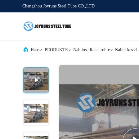
Changzhou Joyruns Steel Tube CO.,LTD
Haus
>
PRODUKTE
>
Nahtlose Rauchrohre
>
Kalter kesse