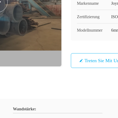
Markenname
Joy
Zertifizierung
ISO
Modellnummer
6mm
Treten Sie Mit U
Wandstärke: