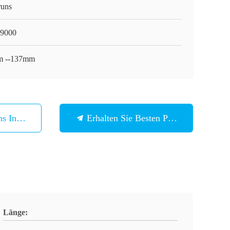
runs
9000
 --137mm
ns In Verbindung
Erhalten Sie Besten Preis
Länge: