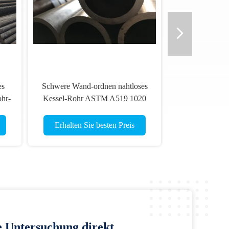
es
Schwere Wand-ordnen nahtloses
ohr-
Kessel-Rohr ASTM A519 1020
22*4mm kalte Zeichnung
Erhalten Sie besten Preis
e Untersuchung direkt