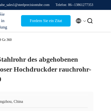
stube_sales1@steelprecisiontube.com
Telefon: 86--13861277353
Sie


 in
Fordern Sie ein Zitat
dung
9 Gr.360
-Stahlrohr des abgehobenen
loser Hochdruckder rauchrohr-
0
ngzhou, China