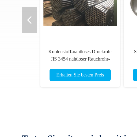
Kohlenstoff-nahtloses Druckrohr
S
JIS 3454 nahtloser Rauchrohr-
STPG370 410
Erhalten Sie besten Preis