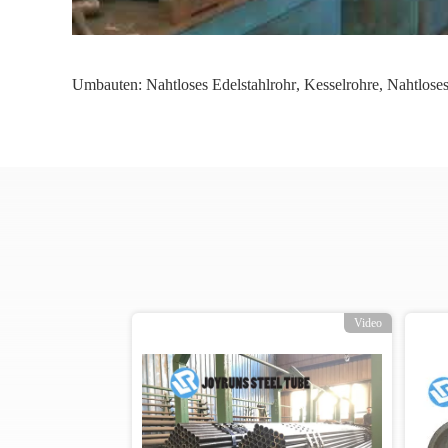
Umbauten:
Nahtloses Edelstahlrohr
,
Kesselrohre
,
Nahtloses
o
Video