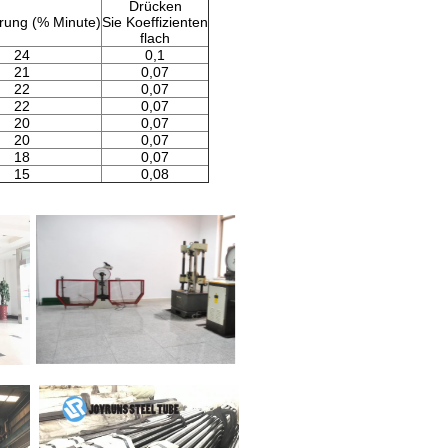
Drücken
rung (% Minute)
Sie Koeffizienten
flach
24
0,1
21
0,07
22
0,07
22
0,07
20
0,07
20
0,07
18
0,07
15
0,08