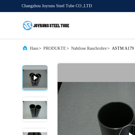
Changzhou Joyruns Steel Tube CO.,LTD
Haus
>
PRODUKTE
>
Nahtlose Rauchrohre
>
ASTM A179 sea