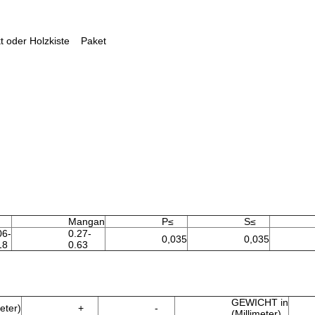
kt oder Holzkiste Paket
Mangan
P≤
S≤
06-
0.27-
0,035
0,035
18
0.63
GEWICHT in
eter)
+
-
(Millimeter)