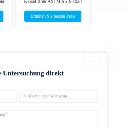
ohr-
Kessel-Rohr ASTM A519 1020
22*4mm kalte Zeichnung
Erhalten Sie besten Preis
e Untersuchung direkt