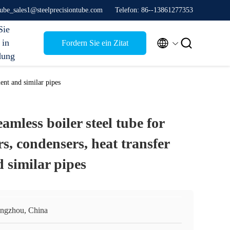
stube_sales1@steelprecisiontube.com
Telefon: 86--13861277353
Sie


 in
Fordern Sie ein Zitat
dung
ent and similar pipes
less boiler steel tube for
s, condensers, heat transfer
 similar pipes
ngzhou, China