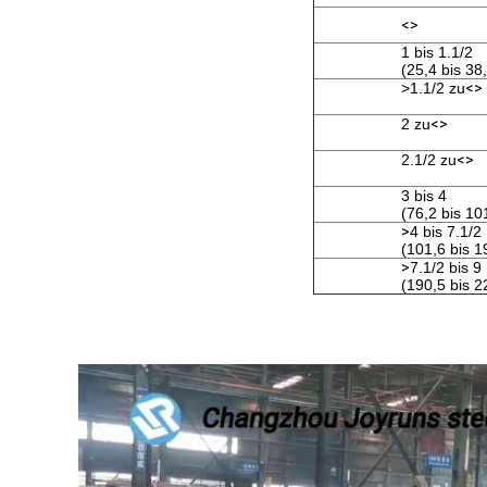
<>
1 bis 1.1/2
(25,4 bis 38
>1.1/2 zu
<>
2 zu
<>
2.1/2 zu
<>
3 bis 4
(76,2 bis 10
>
4 bis 7.1/2
(101,6 bis 1
>
7.1/2 bis 9
(190,5 bis 2