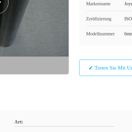
Markenname
Joy
Zertifizierung
ISO
Modellnummer
6mm
Treten Sie Mit U
Art: