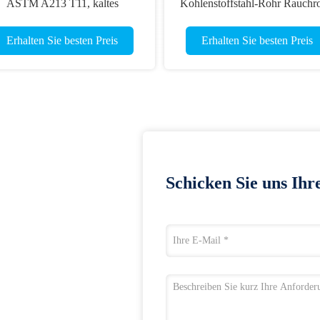
ASTM A213 T11, kaltes
Kohlenstoffstahl-Rohr Rauchr
Zeichnennahtloser Kessel-
EN10216-2 P235GH TC1
Stahlrohr
195GH
Erhalten Sie besten Preis
Erhalten Sie besten Preis
Schicken Sie uns Ihr