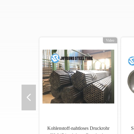
o
Video
Kohlenstoff-nahtloses Druckrohr
S