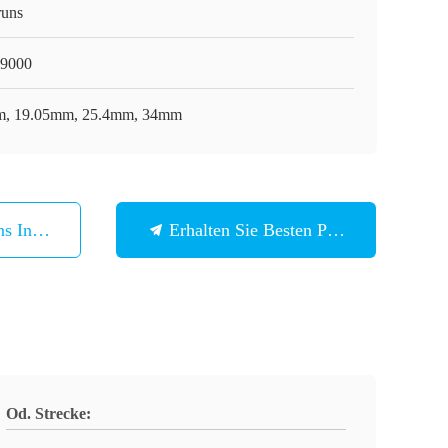
runs
9000
, 19.05mm, 25.4mm, 34mm
ns In Verbindung
Erhalten Sie Besten Preis
Od. Strecke: