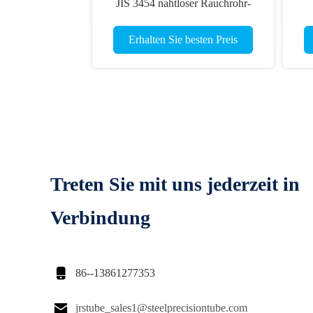
JIS 3454 nahtloser Rauchrohr-
STPG370 410
Erhalten Sie besten Preis
Treten Sie mit uns jederzeit in
Verbindung

86--13861277353

jrstube_sales1@steelprecisiontube.com