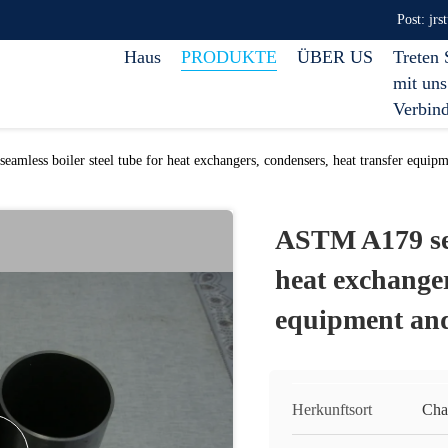
Post: jr
Haus
PRODUKTE
ÜBER US
Treten 
mit uns
Verbin
mless boiler steel tube for heat exchangers, condensers, heat transfer equipm
ASTM A179 seam
heat exchanger
equipment and
Herkunftsort
Cha