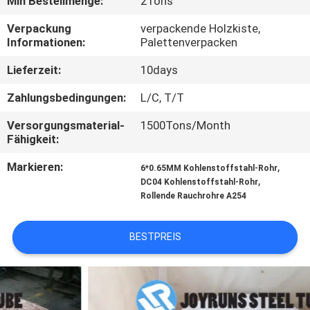
Min Bestellmenge:
2Tons
TRETEN
Verpackung
verpackende Holzkiste,
Informationen:
Palettenverpacken
SIE
Lieferzeit:
10days
MIT
UNS
Zahlungsbedingungen:
L/C, T/T
IN
Versorgungsmaterial-
1500Tons/Month
Fähigkeit:
VERBINDUNG
Markieren:
,
6*0.65MM Kohlenstoffstahl-Rohr
,
DC04 Kohlenstoffstahl-Rohr
FORDERN
Rollende Rauchrohre A254
SIE
EIN
BESTPREIS
ZITAT
SEITENVERZEICHNIS