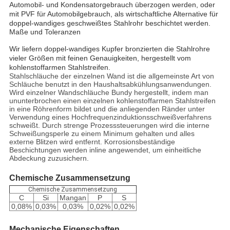
Automobil- und Kondensatorgebrauch überzogen werden, oder
mit PVF für Automobilgebrauch, als wirtschaftliche Alternative für
doppel-wandiges geschweißtes Stahlrohr beschichtet werden.
Maße und Toleranzen
Wir liefern doppel-wandiges Kupfer bronzierten die Stahlrohre
vieler Größen mit feinen Genauigkeiten, hergestellt vom
kohlenstoffarmen Stahlstreifen.
Stahlschläuche der einzelnen Wand ist die allgemeinste Art von
Schläuche benutzt in den Haushaltsabkühlungsanwendungen.
Wird einzelner Wandschläuche Bundy hergestellt, indem man
ununterbrochen einen einzelnen kohlenstoffarmen Stahlstreifen
in eine Röhrenform bildet und die anliegenden Ränder unter
Verwendung eines Hochfrequenzinduktionsschweißverfahrens
schweißt. Durch strenge Prozesssteuerungen wird die interne
Schweißungsperle zu einem Minimum gehalten und alles
externe Blitzen wird entfernt. Korrosionsbeständige
Beschichtungen werden inline angewendet, um einheitliche
Abdeckung zuzusichern.
Chemische Zusammensetzung
Chemische Zusammensetzung
C
Si
Mangan
P
S
0,08%
0,03%
0,03%
0,02%
0,02%
Mechanische Eigenschaften