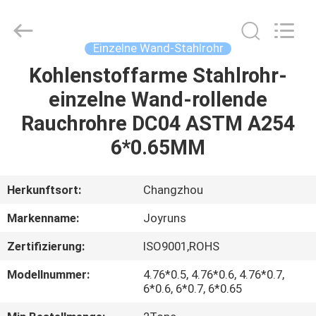
Changzhou
Joyruns
Steel
Tube
CO.,LTD.
Einzelne Wand-Stahlrohr
All
Rights
Kohlenstoffarme Stahlrohr-
HAUS
Reserved.
einzelne Wand-rollende
PRODUKTE
Rauchrohre DC04 ASTM A254
6*0.65MM
ÜBER
US
Herkunftsort:
Changzhou
Markenname:
Joyruns
FABRIK-
Zertifizierung:
ISO9001,ROHS
AUSFLUG
Modellnummer:
4.76*0.5, 4.76*0.6, 4.76*0.7,
6*0.6, 6*0.7, 6*0.65
QUALITÄTSKONTROLLE