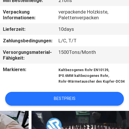
Min Bestellmenge:
2Tons
TRETEN
Verpackung
verpackende Holzkiste,
Informationen:
Palettenverpacken
SIE
Lieferzeit:
10days
MIT
UNS
Zahlungsbedingungen:
L/C, T/T
IN
Versorgungsmaterial-
1500Tons/Month
Fähigkeit:
VERBINDUNG
Markieren:
,
Kaltbezogenes Rohr EN10139
,
8*0.6MM kaltbezogenes Rohr
FORDERN
Rohr-Wärmetauscher des Kupfer-DC04
SIE
EIN
BESTPREIS
ZITAT
SEITENVERZEICHNIS