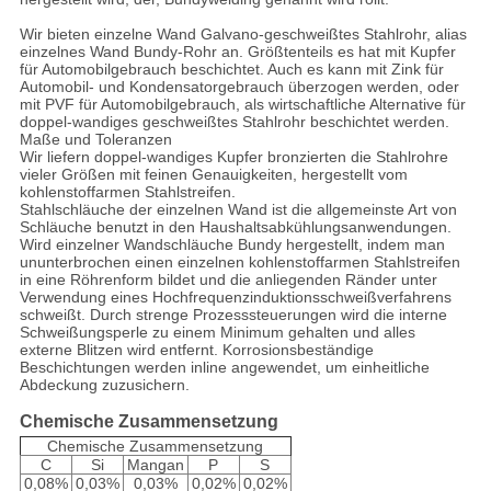
Wir bieten einzelne Wand Galvano-geschweißtes Stahlrohr, alias
einzelnes Wand Bundy-Rohr an. Größtenteils es hat mit Kupfer
für Automobilgebrauch beschichtet. Auch es kann mit Zink für
Automobil- und Kondensatorgebrauch überzogen werden, oder
mit PVF für Automobilgebrauch, als wirtschaftliche Alternative für
doppel-wandiges geschweißtes Stahlrohr beschichtet werden.
Maße und Toleranzen
Wir liefern doppel-wandiges Kupfer bronzierten die Stahlrohre
vieler Größen mit feinen Genauigkeiten, hergestellt vom
kohlenstoffarmen Stahlstreifen.
Stahlschläuche der einzelnen Wand ist die allgemeinste Art von
Schläuche benutzt in den Haushaltsabkühlungsanwendungen.
Wird einzelner Wandschläuche Bundy hergestellt, indem man
ununterbrochen einen einzelnen kohlenstoffarmen Stahlstreifen
in eine Röhrenform bildet und die anliegenden Ränder unter
Verwendung eines Hochfrequenzinduktionsschweißverfahrens
schweißt. Durch strenge Prozesssteuerungen wird die interne
Schweißungsperle zu einem Minimum gehalten und alles
externe Blitzen wird entfernt. Korrosionsbeständige
Beschichtungen werden inline angewendet, um einheitliche
Abdeckung zuzusichern.
Chemische Zusammensetzung
Chemische Zusammensetzung
C
Si
Mangan
P
S
0,08%
0,03%
0,03%
0,02%
0,02%