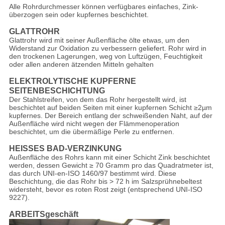
Alle Rohrdurchmesser können verfügbares einfaches, Zink-
überzogen sein oder kupfernes beschichtet.
GLATTROHR
Glattrohr wird mit seiner Außenfläche ölte etwas, um den
Widerstand zur Oxidation zu verbessern geliefert. Rohr wird in
den trockenen Lagerungen, weg von Luftzügen, Feuchtigkeit
oder allen anderen ätzenden Mitteln gehalten
ELEKTROLYTISCHE KUPFERNE
SEITENBESCHICHTUNG
Der Stahlstreifen, von dem das Rohr hergestellt wird, ist
beschichtet auf beiden Seiten mit einer kupfernen Schicht ≥2µm
kupfernes. Der Bereich entlang der schweißenden Naht, auf der
Außenfläche wird nicht wegen der Flämmenoperation
beschichtet, um die übermäßige Perle zu entfernen.
HEISSES BAD-VERZINKUNG
Außenfläche des Rohrs kann mit einer Schicht Zink beschichtet
werden, dessen Gewicht ≥ 70 Gramm pro das Quadratmeter ist,
das durch UNI-en-ISO 1460/97 bestimmt wird. Diese
Beschichtung, die das Rohr bis > 72 h im Salzsprühnebeltest
widersteht, bevor es roten Rost zeigt (entsprechend UNI-ISO
9227).
ARBEITSgeschäft