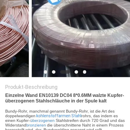
DATENSCHUTZ-
BESTIMMUNGEN
Produkt-Beschreibung
Einzelne Wand EN10139 DC04 8*0.6MM walzte Kupfer-
überzogenen Stahlschläuche in der Spule kalt
Bundy-Rohr, manchmal genannt Bundy-Rohr, ist die Art des
doppelwandigen
kohlenstoffarmen Stahl
rohrs, das indem es
einen Kupfer-
überzogenen
Stahlstreifen durch 720 Grad und das
Widerstand
bronzieren
die überschnittene Naht in einem Prozess
hergestellt wird, der, Bundywelding genannt wird rollt.