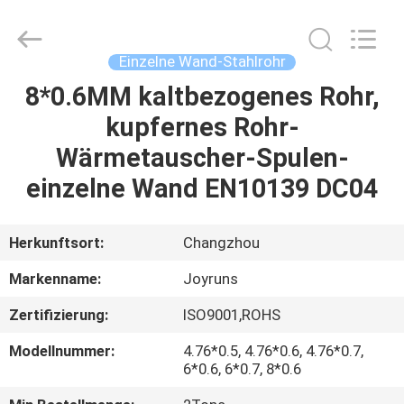
Changzhou
Joyruns
Steel
Tube
CO.,LTD.
Einzelne Wand-Stahlrohr
All
Rights
8*0.6MM kaltbezogenes Rohr,
HAUS
Reserved.
kupfernes Rohr-
PRODUKTE
Wärmetauscher-Spulen-
einzelne Wand EN10139 DC04
ÜBER
US
Herkunftsort:
Changzhou
Markenname:
Joyruns
FABRIK-
Zertifizierung:
ISO9001,ROHS
AUSFLUG
Modellnummer:
4.76*0.5, 4.76*0.6, 4.76*0.7,
6*0.6, 6*0.7, 8*0.6
QUALITÄTSKONTROLLE