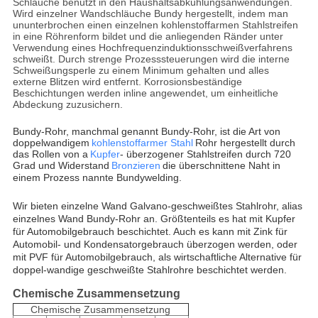
Schläuche benutzt in den Haushaltsabkühlungsanwendungen.
Wird einzelner Wandschläuche Bundy hergestellt, indem man
ununterbrochen einen einzelnen kohlenstoffarmen Stahlstreifen
in eine Röhrenform bildet und die anliegenden Ränder unter
Verwendung eines Hochfrequenzinduktionsschweißverfahrens
schweißt. Durch strenge Prozesssteuerungen wird die interne
Schweißungsperle zu einem Minimum gehalten und alles
externe Blitzen wird entfernt. Korrosionsbeständige
Beschichtungen werden inline angewendet, um einheitliche
Abdeckung zuzusichern.
Bundy-Rohr, manchmal genannt Bundy-Rohr, ist die Art von
doppelwandigem
kohlenstoffarmer Stahl
Rohr hergestellt durch
das Rollen von a
Kupfer
- überzogener Stahlstreifen durch 720
Grad und Widerstand
Bronzieren
die überschnittene Naht in
einem Prozess nannte Bundywelding.
Wir bieten einzelne Wand Galvano-geschweißtes Stahlrohr, alias
einzelnes Wand Bundy-Rohr an. Größtenteils es hat mit Kupfer
für Automobilgebrauch beschichtet. Auch es kann mit Zink für
Automobil- und Kondensatorgebrauch überzogen werden, oder
mit PVF für Automobilgebrauch, als wirtschaftliche Alternative für
doppel-wandige geschweißte Stahlrohre beschichtet werden.
Chemische Zusammensetzung
Chemische Zusammensetzung