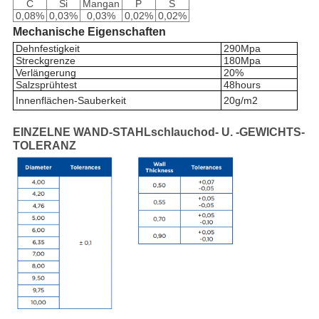
C
Si
Mangan
P
S
0,08%
0,03%
0,03%
0,02%
0,02%
Mechanische Eigenschaften
Dehnfestigkeit
290Mpa
Streckgrenze
180Mpa
Verlängerung
20
%
Salzsprühtest
48hours
Innenflächen-Sauberkeit
20g/m2
EINZELNE WAND-STAHLschlauchod- U. -GEWICHTS-
TOLERANZ