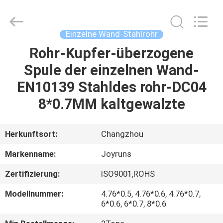
Changzhou
Joyruns
Steel
Tube
CO.,LTD.
Einzelne Wand-Stahlrohr
All
Rights
Rohr-Kupfer-überzogene
HAUS
Reserved.
Spule der einzelnen Wand-
PRODUKTE
EN10139 Stahldes rohr-DC04
8*0.7MM kaltgewalzte
ÜBER
US
Herkunftsort:
Changzhou
Markenname:
Joyruns
FABRIK-
Zertifizierung:
ISO9001,ROHS
AUSFLUG
Modellnummer:
4.76*0.5, 4.76*0.6, 4.76*0.7,
6*0.6, 6*0.7, 8*0.6
QUALITÄTSKONTROLLE