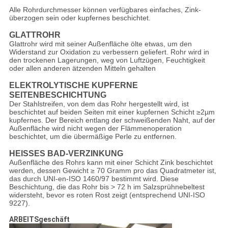
Alle Rohrdurchmesser können verfügbares einfaches, Zink-
überzogen sein oder kupfernes beschichtet.
GLATTROHR
Glattrohr wird mit seiner Außenfläche ölte etwas, um den
Widerstand zur Oxidation zu verbessern geliefert. Rohr wird in
den trockenen Lagerungen, weg von Luftzügen, Feuchtigkeit
oder allen anderen ätzenden Mitteln gehalten
ELEKTROLYTISCHE KUPFERNE
SEITENBESCHICHTUNG
Der Stahlstreifen, von dem das Rohr hergestellt wird, ist
beschichtet auf beiden Seiten mit einer kupfernen Schicht ≥2µm
kupfernes. Der Bereich entlang der schweißenden Naht, auf der
Außenfläche wird nicht wegen der Flämmenoperation
beschichtet, um die übermäßige Perle zu entfernen.
HEISSES BAD-VERZINKUNG
Außenfläche des Rohrs kann mit einer Schicht Zink beschichtet
werden, dessen Gewicht ≥ 70 Gramm pro das Quadratmeter ist,
das durch UNI-en-ISO 1460/97 bestimmt wird. Diese
Beschichtung, die das Rohr bis > 72 h im Salzsprühnebeltest
widersteht, bevor es roten Rost zeigt (entsprechend UNI-ISO
9227).
ARBEITSgeschäft