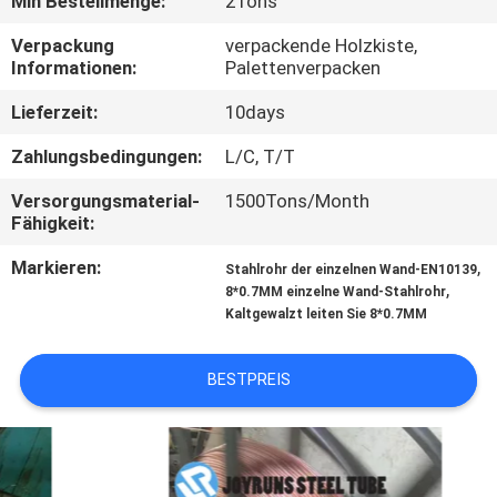
Min Bestellmenge:
2Tons
TRETEN
Verpackung
verpackende Holzkiste,
Informationen:
Palettenverpacken
SIE
Lieferzeit:
10days
MIT
UNS
Zahlungsbedingungen:
L/C, T/T
IN
Versorgungsmaterial-
1500Tons/Month
Fähigkeit:
VERBINDUNG
Markieren:
,
Stahlrohr der einzelnen Wand-EN10139
,
8*0.7MM einzelne Wand-Stahlrohr
FORDERN
Kaltgewalzt leiten Sie 8*0.7MM
SIE
EIN
BESTPREIS
ZITAT
SEITENVERZEICHNIS