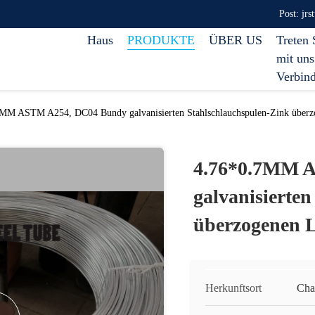
Post: jr
Haus
PRODUKTE
ÜBER US
Treten 
mit uns
Verbin
MM ASTM A254, DC04 Bundy galvanisierten Stahlschlauchspulen-Zink überz
4.76*0.7MM 
galvanisierte
überzogenen 
Herkunftsort
Cha