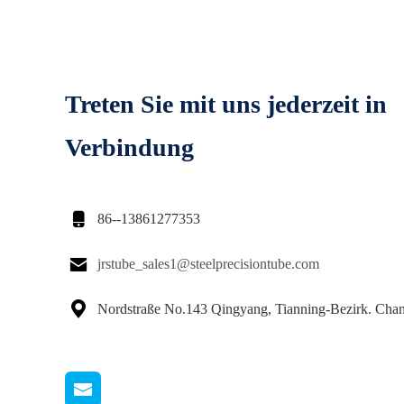
Treten Sie mit uns jederzeit in
Verbindung

86--13861277353

jrstube_sales1@steelprecisiontube.com

Nordstraße No.143 Qingyang, Tianning-Bezirk. Cha