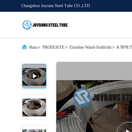
Changzhou Joyruns Steel Tube CO.,LTD
Haus
>
PRODUKTE
>
Einzelne Wand-Stahlrohr
>
4.76*0.7