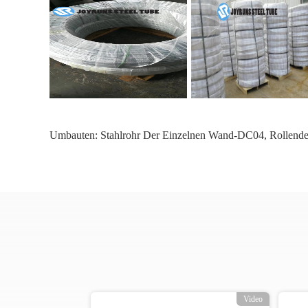
Umbauten:
Stahlrohr Der Einzelnen Wand-DC04
,
Rollend
o
Video