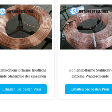
tahlkohlenstoffarme friedliche
Kohlenstoffarme Stahlrohr-
unde Stahlspule der einzelnen
einzelne Wand-rollende
nd-BHG1 des rohr-6*0.7MM
Rauchrohre DC04 ASTM A2
STM A254 für Kondensator
6*0.65MM
Erhalten Sie besten Preis
Erhalten Sie besten Preis