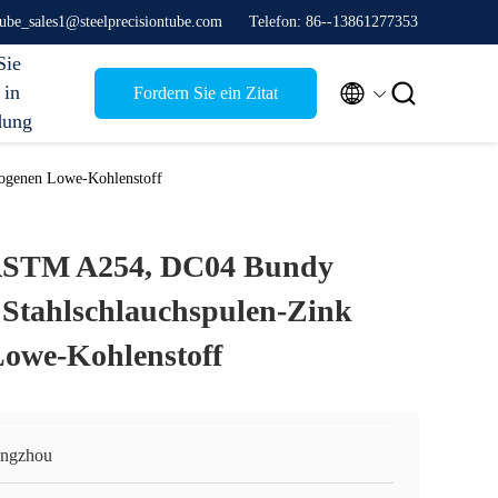
stube_sales1@steelprecisiontube.com
Telefon: 86--13861277353
Sie


 in
Fordern Sie ein Zitat
dung
ogenen Lowe-Kohlenstoff
ASTM A254, DC04 Bundy
n Stahlschlauchspulen-Zink
Lowe-Kohlenstoff
ngzhou