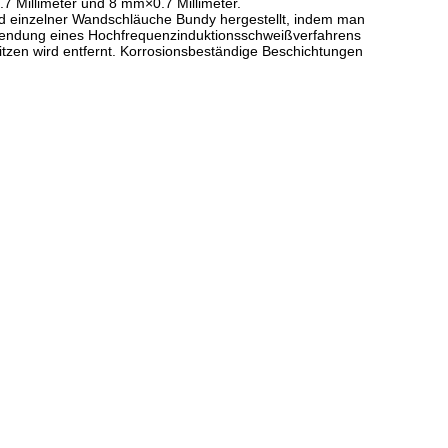
.7 Millimeter und 8 mm×0.7 Millimeter.
rd einzelner Wandschläuche Bundy hergestellt, indem man
rwendung eines Hochfrequenzinduktionsschweißverfahrens
tzen wird entfernt. Korrosionsbeständige Beschichtungen