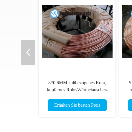
8*0.6MM kaltbezogenes Rohr,
S
kupfernes Rohr-Wärmetauscher-
r
Spulen-einzelne Wand EN10139
Wa
DC04
A
Erhalten Sie besten Preis