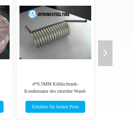
4*0.5MM Kühlschrank-
Kondensator des einzelne Wand-
54
galvanisierte Stahlrohr-DC04
Stahlrohrschlange
Erhalten Sie besten Preis