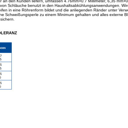
 wir an den Kunden liefern, umfassen 4.76mm×0.7 Millimeter, 6,35 mm×0
Art von Schläuche benutzt in den Haushaltsabkühlungsanwendungen. Wi
eifen in eine Röhrenform bildet und die anliegenden Ränder unter Ve
rne Schweißungsperle zu einem Minimum gehalten und alles externe Bli
sichern.
TOLERANZ