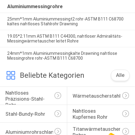
Aluminiummessingrohre
25mm*1mm Aluminiummessingt2 rohr-ASTM B111 C68700
kaltes nahtloses Stahlrohr Drawning
19.05*2.11mm ASTM B111 C44300, nahtloser Admiralitäts-
Messingwärmetauscher leitet Rohre
24mm*1mm Aluminiummessingkalte Drawning nahtlose
Messingrohre rohr-ASTM B111 C68700
Beliebte Kategorien
Alle
Nahtloses 
Wärmetauscherstahlrohr
Präzisions-Stahl-
Rohr
Nahtloses 
Stahl-Bundy-Rohr
Kupfernes Rohr
Titanwärmetauscher-
Aluminiumrohrschlange
Rohre