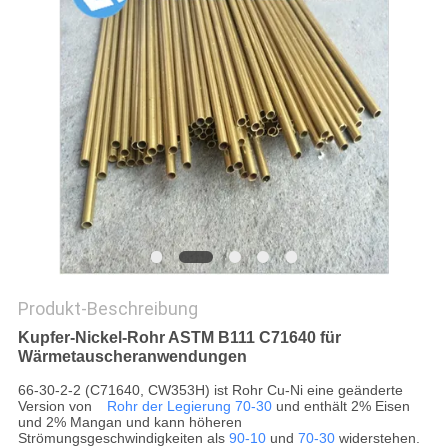
DATENSCHUTZ-
BESTIMMUNGEN
Produkt-Beschreibung
Kupfer-Nickel-Rohr ASTM B111 C71640 für
Wärmetauscheranwendungen
66-30-2-2 (C71640, CW353H) ist Rohr Cu-Ni eine geänderte
Version von
Rohr der Legierung 70-30
und enthält 2% Eisen
und 2% Mangan und kann höheren
Strömungsgeschwindigkeiten als
90-10
und
70-30
widerstehen.