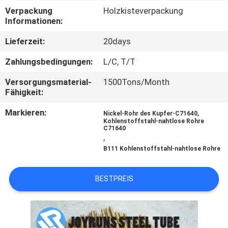
Verpackung
Holzkisteverpackung
TRETEN
Informationen:
SIE
Lieferzeit:
20days
MIT
Zahlungsbedingungen:
L/C, T/T
UNS
Versorgungsmaterial-
1500Tons/Month
IN
Fähigkeit:
VERBINDUNG
Markieren:
,
Nickel-Rohr des Kupfer-C71640
Kohlenstoffstahl-nahtlose Rohre
C71640
,
FORDERN
B111 Kohlenstoffstahl-nahtlose Rohre
SIE
EIN
BESTPREIS
ZITAT
SEITENVERZEICHNIS