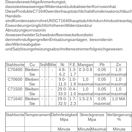
DieanderewichtigeAnmerkungist,
dasssieetwaswenigerWiderstandzulokalisierterKorrosionhat.
DieseProdukteC71640werdenhauptsächlichalsKondensatorschläuch
Handels-
sindKondensatorrohreUNSC71640hauptsächlichdurchIndustrieanlag
EswurdeursprünglichfürhöherenWiderstandzur
Abnutzungkorrosionin
AnwesenheitderSchwebstoffeentwickeltundistin
denmehrstufigengrellenEntsalzungsanlagen, besondersin
denWärmeabgabe-
undSalzlösungsheizungsabschnittenextremerfolgreichgewesen.
Stahlsorte
Cu
Sn
Al
Wie
Ni
F.E.
Mangan
Pb
Zn
C70400
Bleiben
-
-
-
4.8-
1.3-
0.3-0.8
0,05
1,0
Sie
6.2
1.7
maximal
maximal
C70600
Bleiben
-
-
-
9.0-
1.0-
1,0
0,05
1,0
Sie
11.0
1.8
maximal
maximal
maximal
C71500
Bleiben
-
-
-
29.0-
0.4-
1,0
0,05
1,0
Sie
33.0
1.0
maximal
maximal
maximal
C71640
Bleiben
-
-
-
29.0-
1.7-
1.5-2.5
0,05
1,0 MA
Sie
32.0
2.3
maximal
Stahlsorte
Temperament
Dehnfestigkeit
Streckgrenze
Verlängerung
Mpa
Mpa
%
Minute
Minute
Maximal
Minute