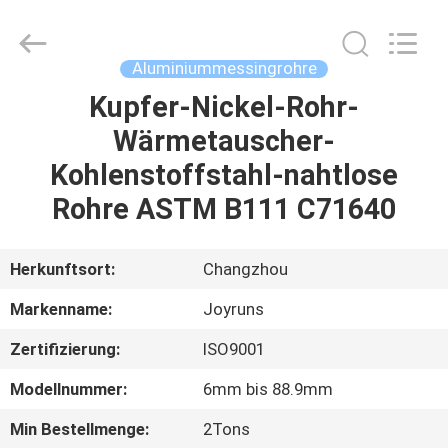
Changzhou
Joyruns
Steel
Tube
CO.,LTD.
Aluminiummessingrohre
All
Rights
Kupfer-Nickel-Rohr-
HAUS
Reserved.
Wärmetauscher-
PRODUKTE
Kohlenstoffstahl-nahtlose
Rohre ASTM B111 C71640
ÜBER
US
Herkunftsort:
Changzhou
Markenname:
Joyruns
FABRIK-
Zertifizierung:
ISO9001
AUSFLUG
Modellnummer:
6mm bis 88.9mm
QUALITÄTSKONTROLLE
Min Bestellmenge:
2Tons