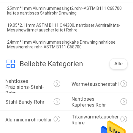
25mm*1mm Aluminiummessingt2 rohr-ASTM B111 C68700
kaltes nahtloses Stahlrohr Drawning
19.05*2.11mm ASTM B111 C44300, nahtloser Admiralitäts-
Messingwärmetauscher leitet Rohre
24mm*1mm Aluminiummessingkalte Drawning nahtlose
Messingrohre rohr-ASTM B111 C68700
Beliebte Kategorien
Alle
Nahtloses 
Wärmetauscherstahlrohr
Präzisions-Stahl-
Rohr
Nahtloses 
Stahl-Bundy-Rohr
Kupfernes Rohr
Titanwärmetauscher-
Aluminiumrohrschlange
Rohre