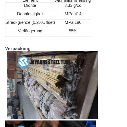
Element
Aluminiummessing
Dichte
8,33 g/cc
Dehnfestigkeit
MPa 414
Streckgrenze (0.2%Offset)
MPa 186
Verlängerung
55%
Verpackung