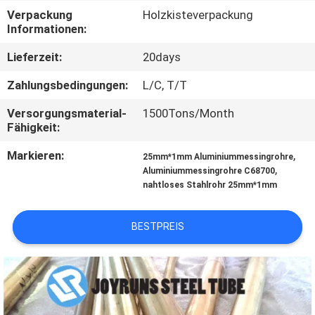
Verpackung
Holzkisteverpackung
TRETEN
Informationen:
SIE
Lieferzeit:
20days
MIT
Zahlungsbedingungen:
L/C, T/T
UNS
Versorgungsmaterial-
1500Tons/Month
IN
Fähigkeit:
VERBINDUNG
Markieren:
,
25mm*1mm Aluminiummessingrohre
,
Aluminiummessingrohre C68700
nahtloses Stahlrohr 25mm*1mm
FORDERN
SIE
BESTPREIS
EIN
ZITAT
SEITENVERZEICHNIS