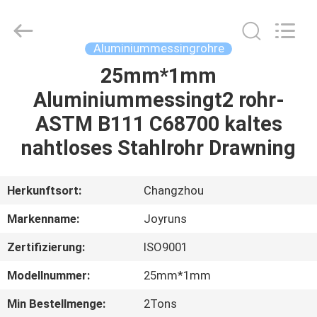
Changzhou
Joyruns
Steel
Tube
CO.,LTD.
Aluminiummessingrohre
All
Rights
25mm*1mm
HAUS
Reserved.
Aluminiummessingt2 rohr-
PRODUKTE
ASTM B111 C68700 kaltes
nahtloses Stahlrohr Drawning
ÜBER
US
Herkunftsort:
Changzhou
Markenname:
Joyruns
FABRIK-
Zertifizierung:
ISO9001
AUSFLUG
Modellnummer:
25mm*1mm
QUALITÄTSKONTROLLE
Min Bestellmenge:
2Tons