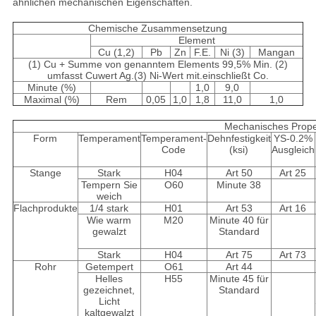
ähnlichen mechanischen Eigenschaften.
Chemische Zusammensetzung
Element
Cu (1,2)
Pb
Zn
F.E.
Ni (3)
Mangan
(1) Cu + Summe von genanntem Elements 99,5% Min. (2)
umfasst Cuwert Ag.(3) Ni-Wert mit.einschließt Co.
Minute (%)
1,0
9,0
Maximal (%)
Rem
0,05
1,0
1,8
11,0
1,0
Mechanisches Prope
Form
Temperament
Temperament-
Dehnfestigkeit
YS-0.2%
Code
(ksi)
Ausgleich
Stange
Stark
H04
Art 50
Art 25
Tempern Sie
O60
Minute 38
weich
Flachprodukte
1/4 stark
H01
Art 53
Art 16
Wie warm
M20
Minute 40 für
gewalzt
Standard
Stark
H04
Art 75
Art 73
Rohr
Getempert
O61
Art 44
Helles
H55
Minute 45 für
gezeichnet,
Standard
Licht
kaltgewalzt