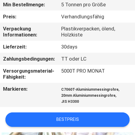
Min Bestellmenge:
5 Tonnen pro Größe
TRETEN
Preis:
Verhandlungsfähig
SIE
Verpackung
Plastikverpacken, ölend,
MIT
Informationen:
Holzkiste
UNS
Lieferzeit:
30days
IN
Zahlungsbedingungen:
TT oder LC
VERBINDUNG
Versorgungsmaterial-
5000T PRO MONAT
Fähigkeit:
FORDERN
Markieren:
,
C7060T-Aluminiummessingrohre
SIE
,
20mm Aluminiummessingrohre
JIS H3300
EIN
ZITAT
BESTPREIS
SEITENVERZEICHNIS