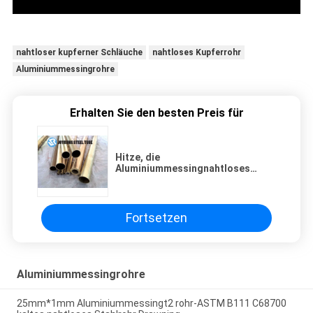
nahtloser kupferner Schläuche
nahtloses Kupferrohr
Aluminiummessingrohre
Erhalten Sie den besten Preis für
Hitze, die
Aluminiummessingnahtloses
kupfernes Nickel-Legierungs-
Rohr der rohr-C7060T JIS H3300
austauscht
Fortsetzen
Aluminiummessingrohre
25mm*1mm Aluminiummessingt2 rohr-ASTM B111 C68700