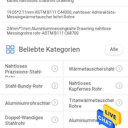
kaltes nahtloses Stahlrohr Drawning
19.05*2.11mm ASTM B111 C44300, nahtloser Admiralitäts-
Messingwärmetauscher leitet Rohre
24mm*1mm Aluminiummessingkalte Drawning nahtlose
Messingrohre rohr-ASTM B111 C68700
Beliebte Kategorien
Alle
Nahtloses 
Wärmetauscherstahlrohr
Präzisions-Stahl-
Rohr
Nahtloses 
Stahl-Bundy-Rohr
Kupfernes Rohr
Titanwärmetauscher-
Aluminiumrohrschlange
Rohre
Doppel-Wandiges 
Aluminiummessingrohre
Stahlrohr