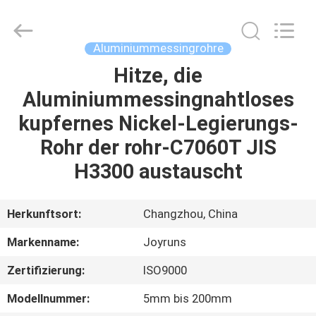
Changzhou
Joyruns
Steel
Tube
CO.,LTD.
Aluminiummessingrohre
All
Rights
Hitze, die
HAUS
Reserved.
Aluminiummessingnahtloses
PRODUKTE
kupfernes Nickel-Legierungs-
Rohr der rohr-C7060T JIS
ÜBER
H3300 austauscht
US
Herkunftsort:
Changzhou, China
FABRIK-
Markenname:
Joyruns
AUSFLUG
Zertifizierung:
ISO9000
QUALITÄTSKONTROLLE
Modellnummer:
5mm bis 200mm