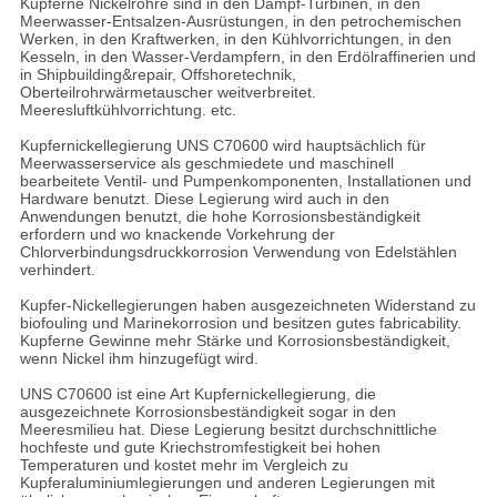
Kupferne Nickelrohre sind in den Dampf-Turbinen, in den
Meerwasser-Entsalzen-Ausrüstungen, in den petrochemischen
Werken, in den Kraftwerken, in den Kühlvorrichtungen, in den
Kesseln, in den Wasser-Verdampfern, in den Erdölraffinerien und
in Shipbuilding&repair, Offshoretechnik,
Oberteilrohrwärmetauscher weitverbreitet.
Meeresluftkühlvorrichtung. etc.
Kupfernickellegierung UNS C70600 wird hauptsächlich für
Meerwasserservice als geschmiedete und maschinell
bearbeitete Ventil- und Pumpenkomponenten, Installationen und
Hardware benutzt. Diese Legierung wird auch in den
Anwendungen benutzt, die hohe Korrosionsbeständigkeit
erfordern und wo knackende Vorkehrung der
Chlorverbindungsdruckkorrosion Verwendung von Edelstählen
verhindert.
Kupfer-Nickellegierungen haben ausgezeichneten Widerstand zu
biofouling und Marinekorrosion und besitzen gutes fabricability.
Kupferne Gewinne mehr Stärke und Korrosionsbeständigkeit,
wenn Nickel ihm hinzugefügt wird.
UNS C70600 ist eine Art Kupfernickellegierung, die
ausgezeichnete Korrosionsbeständigkeit sogar in den
Meeresmilieu hat. Diese Legierung besitzt durchschnittliche
hochfeste und gute Kriechstromfestigkeit bei hohen
Temperaturen und kostet mehr im Vergleich zu
Kupferaluminiumlegierungen und anderen Legierungen mit