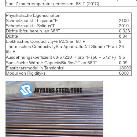
* bei Zimmertemperatur gemessen, 68°F (20°C).
Physikalische Eigenschaften
Schmelzpunkt - Liquidus°F
2100
Schmelzpunkt - Solidus°F
2010
Dichte lb/cu herein. an 68°F
0,323
Dichte
8,94
Elektrisches Conductivity% IACS an 68°F
9
Thermisches ConductivityBtu-/quadratfuß/ft Stunde °F an
26
68°F
Ausdehnungskoeffizient 68-57210⁻ ⁶ pro °F (68 – 572°F)
9,5
Spezifische Wärme CapacityBtu/lbs/°F an 68°F
0,09
Elastizitätsmodul in Tensionksi
18000
Modul von Rigidityksi
6800