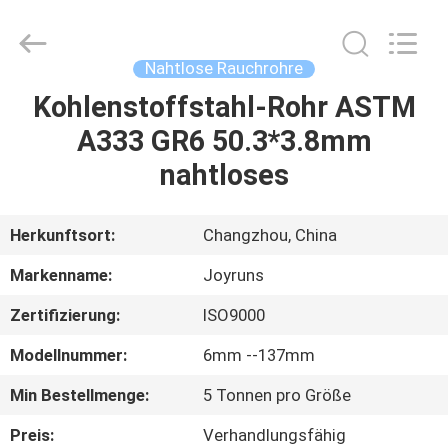
Changzhou
Joyruns
Steel
Tube
CO.,LTD.
Nahtlose Rauchrohre
All
Rights
Kohlenstoffstahl-Rohr ASTM
HAUS
Reserved.
A333 GR6 50.3*3.8mm
PRODUKTE
nahtloses
ÜBER
Herkunftsort:
Changzhou, China
US
Markenname:
Joyruns
Zertifizierung:
ISO9000
FABRIK-
Modellnummer:
6mm --137mm
AUSFLUG
Min Bestellmenge:
5 Tonnen pro Größe
QUALITÄTSKONTROLLE
Preis:
Verhandlungsfähig