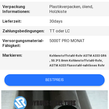
Verpackung
Plastikverpacken, ölend,
TRETEN
Informationen:
Holzkiste
SIE
Lieferzeit:
30days
MIT
Zahlungsbedingungen:
TT oder LC
UNS
Versorgungsmaterial-
5000T PRO MONAT
IN
Fähigkeit:
VERBINDUNG
Markieren:
Kohlenstoffstahl-Rohr ASTM A333 GR6
,
,
50.3*3.8mm Kohlenstoffstahl-Rohr
ASTM A333 Flussstahl-nahtloses Rohr
FORDERN
SIE
BESTPREIS
EIN
ZITAT
SEITENVERZEICHNIS