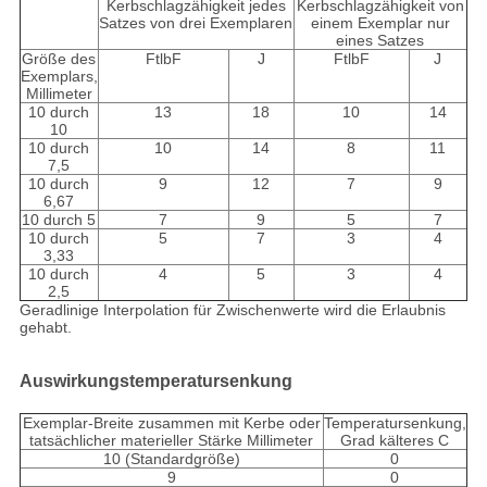
Kerbschlagzähigkeit jedes
Kerbschlagzähigkeit von
Satzes von drei Exemplaren
einem Exemplar nur
eines Satzes
Größe des
FtlbF
J
FtlbF
J
Exemplars,
Millimeter
10 durch
13
18
10
14
10
10 durch
10
14
8
11
7,5
10 durch
9
12
7
9
6,67
10 durch 5
7
9
5
7
10 durch
5
7
3
4
3,33
10 durch
4
5
3
4
2,5
Geradlinige Interpolation für Zwischenwerte wird die Erlaubnis
gehabt.
Auswirkungstemperatursenkung
Exemplar-Breite zusammen mit Kerbe oder
Temperatursenkung,
tatsächlicher materieller Stärke Millimeter
Grad kälteres C
10 (Standardgröße)
0
9
0