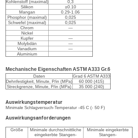
Kohlenstoff (maximal)
0,3
Silikon
≥0.10
Mangan
0.29-1.06
Phosphor (maximal)
0,025
Schwefel (maximal)
0,025
Chrom
—
Nickel
Kupfer
—
Molybdän
—
Vanadium
—
Aluminium
Mechanische Eigenschaften ASTM A333 Gr.6
Daten
Grad 6 ASTM A333
Dehnfestigkeit, Minute, P/in (MPa)
60 000 (415)
Streckgrenze, Minute, P/in (MPa)
35 000 (240)
Auswirkungstemperatur
Minimale Schlagversuch-Temperatur -45 C (- 50 F)
Auswirkungsanforderungen
Größe
Minimale durchschnittliche
Minimale eingekerbte
eingekerbte Stangen-
Stangen-