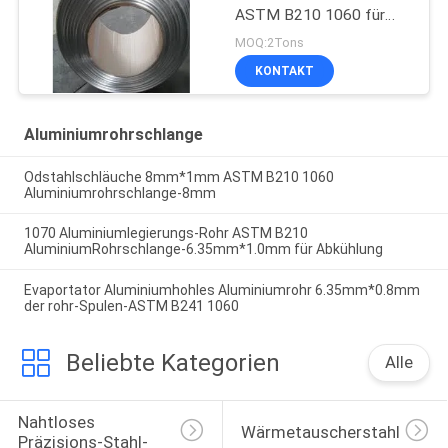
ASTM B210 1060 für
Verdampfer
MOQ:2Tons
KONTAKT
Aluminiumrohrschlange
Odstahlschläuche 8mm*1mm ASTM B210 1060
Aluminiumrohrschlange-8mm
1070 Aluminiumlegierungs-Rohr ASTM B210
AluminiumRohrschlange-6.35mm*1.0mm für Abkühlung
Evaportator Aluminiumhohles Aluminiumrohr 6.35mm*0.8mm
der rohr-Spulen-ASTM B241 1060
Beliebte Kategorien
Alle
Nahtloses 
Wärmetauscherstahlrohr
Präzisions-Stahl-