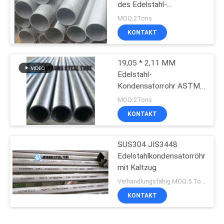
des Edelstahl-
Kondensator-Rohr-UNS
MOQ:2Tons
S31500
KONTAKT
19,05 * 2,11 MM
Edelstahl-
Kondensatorrohr ASTM
A249 316 316L
MOQ:2Tons
KONTAKT
SUS304 JIS3448
Edelstahlkondensatorröhre
mit Kaltzug
Verhandlungsfähig MOQ:5 Tonnen pro Größe
KONTAKT