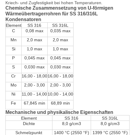
Kriech- und Zugfestigkeit bei hohen Temperaturen.
Chemische Zusammensetzung von U-förmigen
Wärmeübertragerrohren für SS 316/316L
Kondensatoren
Element
SS 316
SS 316L
C
0,08 max
0,035 max
Mn
2,0 max
2,0 max
Si
1,0 max
1,0 max
P
0,045 max
0,045 max
S
0,030 max
0,030 max
Cr
16,00 - 18,00
16,00 - 18,00
Mo
2,00 - 3,00
2,00 - 3,00
Ni
11,00 - 14,00
10,00 - 14,00
Fe
67,845 min
68,89 min
Mechanische und physikalische Eigenschaften
Element
SS 316
SS 316L
Dichte
8,0 g/cm3
8,0 g/cm3
Schmelzpunkt
1400 °C (2550 °F)
1399 °C (2550 °F)