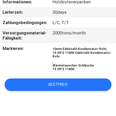
Informationen:
Holzkisteverpacken
TRETEN
Lieferzeit:
30days
SIE
Zahlungsbedingungen:
L/C, T/T
MIT
Versorgungsmaterial-
2000tons/month
UNS
Fähigkeit:
IN
Markieren:
,
10mm Edelstahl-Kondensator-Rohr
19.05*2.11MM Edelstahl-Kondensator-
VERBINDUNG
Rohr
,
Wärmetauscher-Schläuche
19.05*2.11MM
FORDERN
SIE
BESTPREIS
EIN
ZITAT
SEITENVERZEICHNIS