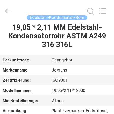
Changzhou
Joyruns
Steel
Tube
CO.,LTD.
Edelstahl-Kondensator-Rohr
All
Rights
19,05 * 2,11 MM Edelstahl-
HAUS
Reserved.
Kondensatorrohr ASTM A249
PRODUKTE
316 316L
ÜBER
Herkunftsort:
Changzhou
US
Markenname:
Joyruns
Zertifizierung:
ISO9001
FABRIK-
Modellnummer:
19.05*2.11*12000
AUSFLUG
Min Bestellmenge:
2Tons
QUALITÄTSKONTROLLE
Verpackung
Plastikverpacken, Endstöpsel,