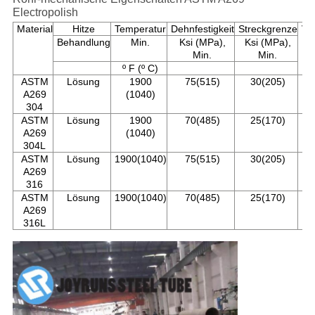
Electropolish
Material
Hitze
Temperatur
Dehnfestigkeit
Streckgrenze
Ve
%
Behandlung
Min.
Ksi (MPa),
Ksi (MPa),
Min.
Min.
º F (º C)
ASTM
Lösung
1900
75(515)
30(205)
A269
(1040)
304
ASTM
Lösung
1900
70(485)
25(170)
A269
(1040)
304L
ASTM
Lösung
1900(1040)
75(515)
30(205)
A269
316
ASTM
Lösung
1900(1040)
70(485)
25(170)
A269
316L