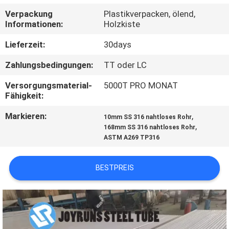
Verpackung
Plastikverpacken, ölend,
TRETEN
Informationen:
Holzkiste
SIE
Lieferzeit:
30days
MIT
Zahlungsbedingungen:
TT oder LC
UNS
Versorgungsmaterial-
5000T PRO MONAT
IN
Fähigkeit:
VERBINDUNG
Markieren:
,
10mm SS 316 nahtloses Rohr
,
168mm SS 316 nahtloses Rohr
ASTM A269 TP316
FORDERN
SIE
BESTPREIS
EIN
ZITAT
SEITENVERZEICHNIS