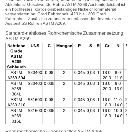
Abkühlens. Geschweißte Rohre ASTM A269 Austenitedelstahl ist
ein hochfestes, korrosionsbeständiges Nickelchrommaterial
verwendeten bei Grad Fahrenheit -423 bis 1300 Grad
Fahrenheit. Zusätzlich zu unserem umfassenden Inventar von
Austenit SS Rohren ASTM A269,
Standard-nahtloses Rohr-chemische Zusammensetzung
ASTM A269
Nahtlose
UNS
C
Mangan
P
S
Si
Cr
Ni
M
Grade
ASTM
A269
Schlauch
ASTM
S30400
0,08
2
0,045
0,03
1
18.0-
8.0-
A269 304
20.0
11.0
ASTM
S30403
0,035
2
0,045
0,03
1
18.0-
8.0-
A269
20.0
13.0
304L
ASTM
S31600
0,08
2
0,045
0,03
1
16.0-
11.0-
2.0
A269 316
18.0
14.0
3.0
ASTM
S31603
0,035
2
0,045
0,03
1
16.0-
10.0-
2.0
A269
18.0
14.0
3.0
316L
Rohr-mechanische Eigenschaften ASTM A269