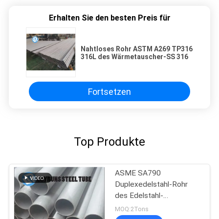
Erhalten Sie den besten Preis für
Nahtloses Rohr ASTM A269 TP316
316L des Wärmetauscher-SS 316
Fortsetzen
Top Produkte
ASME SA790
Duplexedelstahl-Rohr
des Edelstahl-
Kondensator-Rohr-UNS
MOQ:2Tons
S31500