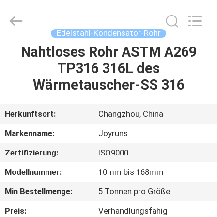
Changzhou
Joyruns
Steel
Tube
CO.,LTD.
Edelstahl-Kondensator-Rohr
All
Rights
Nahtloses Rohr ASTM A269
HAUS
Reserved.
TP316 316L des
PRODUKTE
Wärmetauscher-SS 316
ÜBER
Herkunftsort:
Changzhou, China
US
Markenname:
Joyruns
Zertifizierung:
ISO9000
FABRIK-
Modellnummer:
10mm bis 168mm
AUSFLUG
Min Bestellmenge:
5 Tonnen pro Größe
QUALITÄTSKONTROLLE
Preis:
Verhandlungsfähig