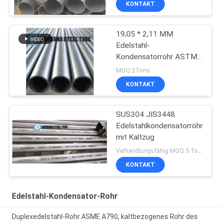
KONTAKT
19,05 * 2,11 MM
Edelstahl-
Kondensatorrohr ASTM
A249 316 316L
MOQ:2Tons
KONTAKT
SUS304 JIS3448
Edelstahlkondensatorröhre
mit Kaltzug
Verhandlungsfähig MOQ:5 Tonnen pro Größe
KONTAKT
Edelstahl-Kondensator-Rohr
Duplexedelstahl-Rohr ASME A790, kaltbezogenes Rohr des