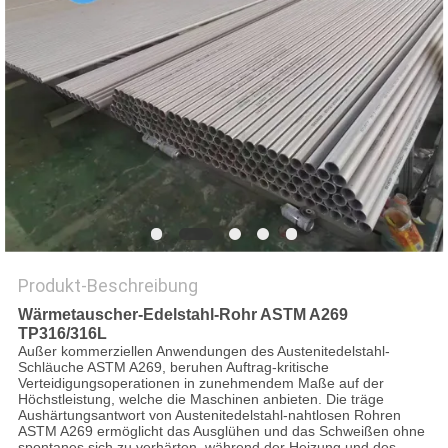
DATENSCHUTZ-
BESTIMMUNGEN
Produkt-Beschreibung
Wärmetauscher-Edelstahl-Rohr ASTM A269
TP316/316L
Außer kommerziellen Anwendungen des Austenitedelstahl-
Schläuche ASTM A269, beruhen Auftrag-kritische
Verteidigungsoperationen in zunehmendem Maße auf der
Höchstleistung, welche die Maschinen anbieten. Die träge
Aushärtungsantwort von Austenitedelstahl-nahtlosen Rohren
ASTM A269 ermöglicht das Ausglühen und das Schweißen ohne
spontanes sich zu verhärten, während der Heizung und des