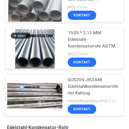
Kondensator-Rohr-UNS
MOQ:2Tons
S31500
KONTAKT
19,05 * 2,11 MM
Edelstahl-
Kondensatorrohr ASTM
A249 316 316L
MOQ:2Tons
KONTAKT
SUS304 JIS3448
Edelstahlkondensatorröhre
mit Kaltzug
Verhandlungsfähig MOQ:5 Tonnen pro Größe
KONTAKT
Edelstahl-Kondensator-Rohr