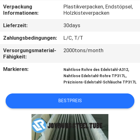
Verpackung
Plastikverpacken, Endstöpsel,
TRETEN
Informationen:
Holzkisteverpacken
SIE
Lieferzeit:
30days
MIT
Zahlungsbedingungen:
L/C, T/T
UNS
Versorgungsmaterial-
2000tons/month
IN
Fähigkeit:
VERBINDUNG
Markieren:
,
Nahtlose Rohre des Edelstahl-A312
,
Nahtlose Edelstahl-Rohre TP317L
Präzisions-Edelstahl-Schläuche TP317L
FORDERN
SIE
BESTPREIS
EIN
ZITAT
SEITENVERZEICHNIS