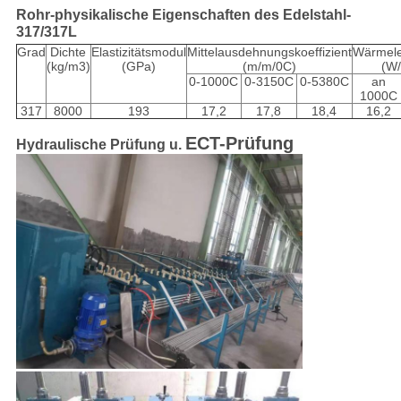
Rohr-physikalische Eigenschaften des Edelstahl-
317/317L
Grad
Dichte
Elastizitätsmodul
Mittelausdehnungskoeffizient
Wärmelei
(kg/m3)
(GPa)
(m/m/0C)
(W
0-1000C
0-3150C
0-5380C
an
1000C
317
8000
193
17,2
17,8
18,4
16,2
ECT-Prüfung
Hydraulische Prüfung u.