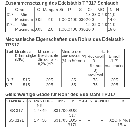
Zusammensetzung des Edelstahls TP317 Schlauch
Grad
C
Mangan
Si
P
S
Cr
MO
Ni
N
317
Min.
–
–
–
–
–
18,0
3.0-4.0
11,0
–
Maximum.
0,08
2,0
1,0
0,040
0,030
20,0
14,0
–
317L
Min.
–
–
–
–
–
18,0
3.0-4.0
11,0
–
Maximum.
0,08
2,0
1,0
0,040
0,030
20,0
15,0
–
Mechanische Eigenschaften des Rohrs des Edelstahl-
TP317
Minute der
Härte
Grad
Minute der
Minute des
Dehnfestigkeit
Beweises der
Verlängerung
Rockwell
Brinell
(MPa)
Streckgrenze-
(% in 50mm)
B
(HB)
0,2% (MPa)
(Stunde
maximales
B)
maximal
317
515
205
35
75
205
317L
515
205
35
75
205
Gleichwertige Grade für Rohr des Edelstahl-TP317
STANDARD
WERKSTOFF
UNS
JIS
BS
GOST
AFNOR
En
NR.
SS 317
1,4449
S31700
SUS
–
–
–
–
317
SS 317L
1,4438
S31703
SUS
–
–
–
X2CrNiMo1
317L
15-4