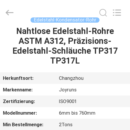
Changzhou
Joyruns
Steel
Tube
CO.,LTD.
Edelstahl-Kondensator-Rohr
All
Rights
Nahtlose Edelstahl-Rohre
HAUS
Reserved.
ASTM A312, Präzisions-
PRODUKTE
Edelstahl-Schläuche TP317
TP317L
ÜBER
US
Herkunftsort:
Changzhou
Markenname:
Joyruns
FABRIK-
Zertifizierung:
ISO9001
AUSFLUG
Modellnummer:
6mm bis 760mm
QUALITÄTSKONTROLLE
Min Bestellmenge:
2Tons