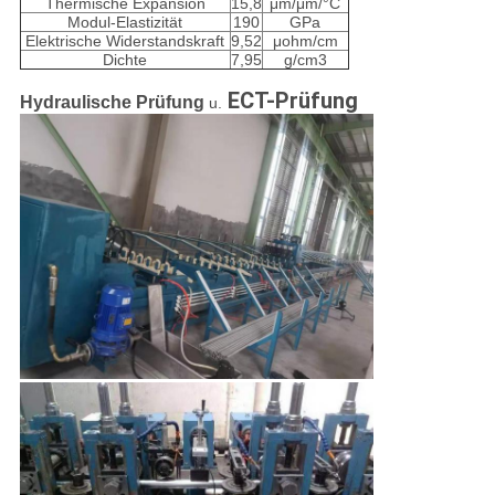
Thermische Expansion
15,8
μm/μm/°C
Modul-Elastizität
190
GPa
Elektrische Widerstandskraft
9,52
μohm/cm
Dichte
7,95
g/cm3
ECT-Prüfung
Hydraulische Prüfung
u.