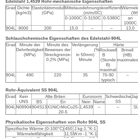
Edelstahl 1,4539 Rohr-mechanische Eigenschaften
Grad
Dichte
Elastizitätsmodul
Mittelausdehnungskoeffizient
Wärmelei
(kg/m3)
(GPa)
(m/m/0C)
(W
0-1000C
0-3150C
0-5380C
an
1000C
904L
8000
200
15,0
–
–
13,0
Schlauchchemische Eigenschaften des Edelstahl-904L
Grad
Minute der
Minute des
Verlängerung
Härte
Dehnfestigkeit
Beweises der
(%
Rockwell
Brinell
(MPa)
Streckgrenze-
in 50mm)
B
(HB)
0,2% (MPa)
Minute
(Stunde
maximales
B)
maximal
904L
490
220
35
70-90
–
typisch
Rohr-Äquivalent SS 904L
Grad
Kein
Alte Briten
Euronorm
Schwedische
Jap
UNS
SS
BS
En
Nein
Name
904L
N08904
904S13
X1NiCrMoCu25-
1,4539
–
–
S
20-5
Physikalische Eigenschaften von Rohr 904L SS
Spezifische Wärme (0-100°C)
450
J.kg-1.°K-1
Wärmeleitfähigkeit
11,5
W.m -1.°K-1