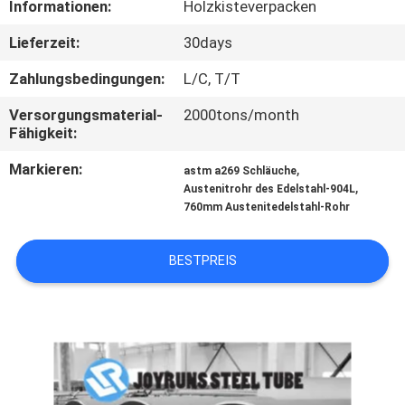
Informationen:
Holzkisteverpacken
TRETEN
Lieferzeit:
30days
SIE
Zahlungsbedingungen:
L/C, T/T
MIT
Versorgungsmaterial-
2000tons/month
UNS
Fähigkeit:
IN
Markieren:
,
astm a269 Schläuche
,
VERBINDUNG
Austenitrohr des Edelstahl-904L
760mm Austenitedelstahl-Rohr
FORDERN
BESTPREIS
SIE
EIN
ZITAT
SEITENVERZEICHNIS