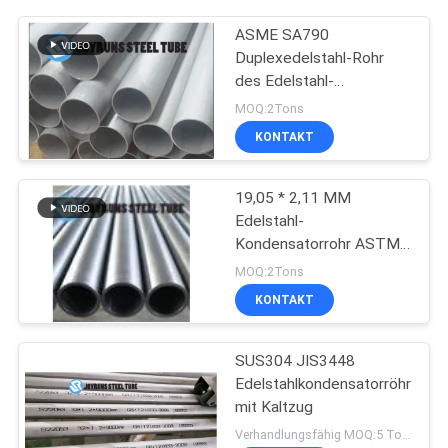
ASME SA790
Duplexedelstahl-Rohr
des Edelstahl-
Kondensator-Rohr-UNS
MOQ:2Tons
S31500
KONTAKT
19,05 * 2,11 MM
Edelstahl-
Kondensatorrohr ASTM
A249 316 316L
MOQ:2Tons
KONTAKT
SUS304 JIS3448
Edelstahlkondensatorröhre
mit Kaltzug
Verhandlungsfähig MOQ:5 Tonnen pro Größe