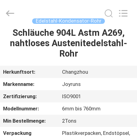
Changzhou
Joyruns
Steel
Tube
CO.,LTD.
Edelstahl-Kondensator-Rohr
All
Rights
Schläuche 904L Astm A269,
HAUS
Reserved.
nahtloses Austenitedelstahl-
PRODUKTE
Rohr
ÜBER
Herkunftsort:
Changzhou
US
Markenname:
Joyruns
Zertifizierung:
ISO9001
FABRIK-
Modellnummer:
6mm bis 760mm
AUSFLUG
Min Bestellmenge:
2Tons
QUALITÄTSKONTROLLE
Verpackung
Plastikverpacken, Endstöpsel,