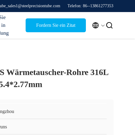
stube_sales1@steelprecisiontube.com
Telefon: 86--13861277353
Sie


 in
Fordern Sie ein Zitat
dung
SS Wärmetauscher-Rohre 316L
5.4*2.77mm
ngzhou
runs