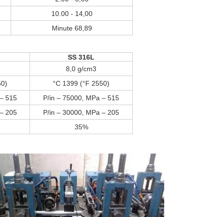
10.00 - 14,00
Minute 68,89
SS 316L
8,0 g/cm3
50)
°C 1399 (°F 2550)
 – 515
P/in – 75000, MPa – 515
 – 205
P/in – 30000, MPa – 205
35%