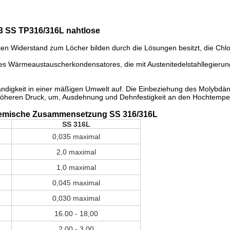
 SS TP316/316L nahtlose
rten Widerstand zum Löcher bilden durch die Lösungen besitzt, die Ch
 Wärmeaustauscherkondensatores, die mit Austenitedelstahllegierung 
digkeit in einer mäßigen Umwelt auf. Die Einbeziehung des Molybdäni
h höheren Druck, um, Ausdehnung und Dehnfestigkeit an den Hochtemp
hemische Zusammensetzung SS 316/316L
SS 316L
0,035 maximal
2,0 maximal
1,0 maximal
0,045 maximal
0,030 maximal
16.00 - 18,00
2.00 - 3,00