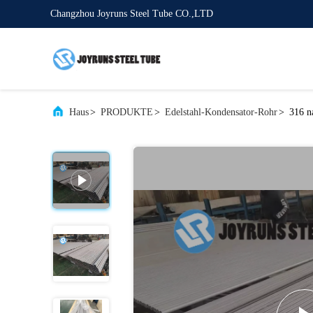
Changzhou Joyruns Steel Tube CO.,LTD
Haus
>
PRODUKTE
>
Edelstahl-Kondensator-Rohr
>
316 n