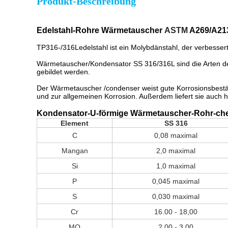
Produkt-Beschreibung
Edelstahl-Rohre Wärmetauscher
ASTM
A269/A213
TP316-/316Ledelstahl ist ein Molybdänstahl, der verbesse
Wärmetauscher/Kondensator SS 316/316L sind die Arten des
gebildet werden.
Der Wärmetauscher /condenser weist gute Korrosionsbestän
und zur allgemeinen Korrosion. Außerdem liefert sie auc
Kondensator-U-förmige Wärmetauscher-Rohr-c
Element
SS 316
C
0,08 maximal
Mangan
2,0 maximal
Si
1,0 maximal
P
0,045 maximal
S
0,030 maximal
Cr
16.00 - 18,00
MO
2.00 - 3,00