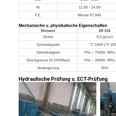
Ni
11.00 - 14,00
F.E.
Minute 67,845
Mechanische u. physikalische Eigenschaften
Element
SS 316
Dichte
8,0 g/cm3
Schmelzpunkt
°C 1400 (°F 25
Dehnfestigkeit
P/in – 75000, MPa
Streckgrenze (0.2%Offset)
P/in – 30000, MPa
Verlängerung
35%
Hydraulische Prüfung u.
ECT-Prüfung