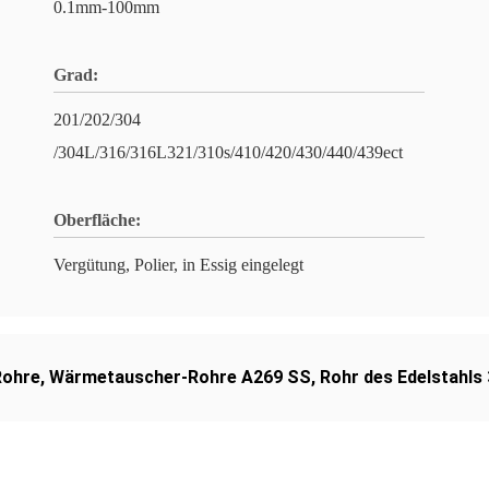
0.1mm-100mm
Grad:
201/202/304
/304L/316/316L321/310s/410/420/430/440/439ect
Oberfläche:
Vergütung, Polier, in Essig eingelegt
Rohre
,
Wärmetauscher-Rohre A269 SS
,
Rohr des Edelstahls