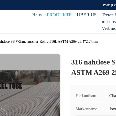
Post: jr
Haus
PRODUKTE
ÜBER US
Treten 
mit uns
Verbin
ahtlose SS Wärmetauscher-Rohre 316L ASTM A269 25.4*2.77mm
316 nahtlose 
ASTM A269 2
Herkunftsort
Cha
Markenname
Joy