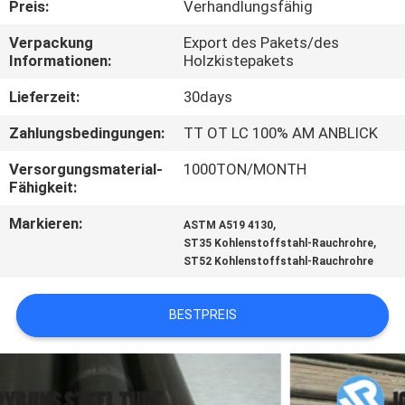
Preis:
Verhandlungsfähig
TRETEN
Verpackung
Export des Pakets/des
Informationen:
Holzkistepakets
SIE
MIT
Lieferzeit:
30days
UNS
Zahlungsbedingungen:
TT OT LC 100% AM ANBLICK
IN
Versorgungsmaterial-
1000TON/MONTH
Fähigkeit:
VERBINDUNG
Markieren:
,
ASTM A519 4130
,
ST35 Kohlenstoffstahl-Rauchrohre
FORDERN
ST52 Kohlenstoffstahl-Rauchrohre
SIE
EIN
BESTPREIS
ZITAT
SEITENVERZEICHNIS