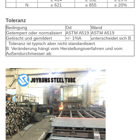
N
≥ 621
≥ 855
≥ 20%
Toleranz
Bedingung
Od
Wand
Getempert oder normalisiert
ASTM A519
ASTM A519
Gelöscht und gemildert
+/- 1%A
unterscheidet sich B
: Toleranz ist typisch aber nicht standardisiert.
B: Veränderung hängt vom Herstellungsverfahren und vom
Außendurchmesser ab.