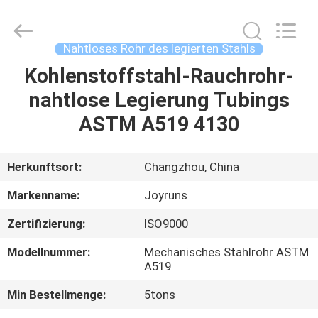
Changzhou
Joyruns
Steel
Tube
CO.,LTD.
Nahtloses Rohr des legierten Stahls
All
Rights
Kohlenstoffstahl-Rauchrohr-
HAUS
Reserved.
nahtlose Legierung Tubings
PRODUKTE
ASTM A519 4130
ÜBER
Herkunftsort:
Changzhou, China
US
Markenname:
Joyruns
Zertifizierung:
ISO9000
FABRIK-
Modellnummer:
Mechanisches Stahlrohr ASTM
AUSFLUG
A519
Min Bestellmenge:
5tons
QUALITÄTSKONTROLLE