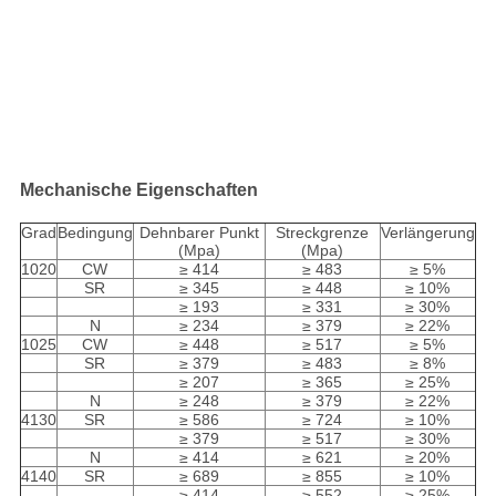
Mechanische Eigenschaften
Grad
Bedingung
Dehnbarer Punkt
Streckgrenze
Verlängerung
(Mpa)
(Mpa)
1020
CW
≥ 414
≥ 483
≥ 5%
SR
≥ 345
≥ 448
≥ 10%
≥ 193
≥ 331
≥ 30%
N
≥ 234
≥ 379
≥ 22%
1025
CW
≥ 448
≥ 517
≥ 5%
SR
≥ 379
≥ 483
≥ 8%
≥ 207
≥ 365
≥ 25%
N
≥ 248
≥ 379
≥ 22%
4130
SR
≥ 586
≥ 724
≥ 10%
≥ 379
≥ 517
≥ 30%
N
≥ 414
≥ 621
≥ 20%
4140
SR
≥ 689
≥ 855
≥ 10%
≥ 414
≥ 552
≥ 25%