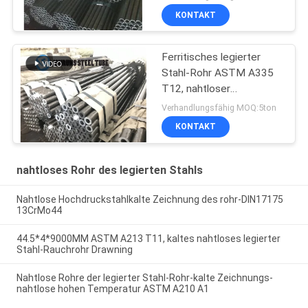
Zeichnungs-
KONTAKT
Ferritisches legierter
Stahl-Rohr ASTM A335
T12, nahtloser
Kohlenstoffstahl der
Verhandlungsfähig MOQ:5ton
hohen Temperatur
KONTAKT
nahtloses Rohr des legierten Stahls
Nahtlose Hochdruckstahlkalte Zeichnung des rohr-DIN17175
13CrMo44
44.5*4*9000MM ASTM A213 T11, kaltes nahtloses legierter
Stahl-Rauchrohr Drawning
Nahtlose Rohre der legierter Stahl-Rohr-kalte Zeichnungs-
nahtlose hohen Temperatur ASTM A210 A1