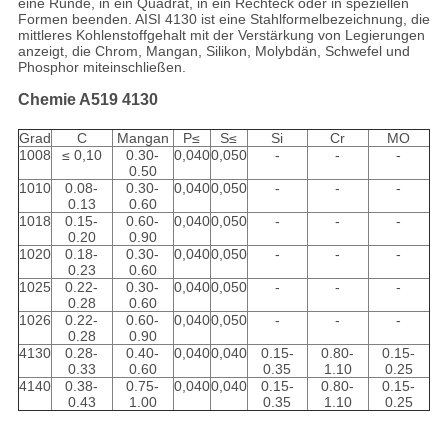
eine Runde, in ein Quadrat, in ein Rechteck oder in speziellen
Formen beenden. AISI 4130 ist eine Stahlformelbezeichnung, die
mittleres Kohlenstoffgehalt mit der Verstärkung von Legierungen
anzeigt, die Chrom, Mangan, Silikon, Molybdän, Schwefel und
Phosphor miteinschließen.
Chemie A519 4130
Grad
C
Mangan
P≤
S≤
Si
Cr
MO
1008
≤ 0,10
0.30-
0,040
0,050
-
-
-
0.50
1010
0.08-
0.30-
0,040
0,050
-
-
-
0.13
0.60
1018
0.15-
0.60-
0,040
0,050
-
-
-
0.20
0.90
1020
0.18-
0.30-
0,040
0,050
-
-
-
0.23
0.60
1025
0.22-
0.30-
0,040
0,050
-
-
-
0.28
0.60
1026
0.22-
0.60-
0,040
0,050
-
-
-
0.28
0.90
4130
0.28-
0.40-
0,040
0,040
0.15-
0.80-
0.15-
0.33
0.60
0.35
1.10
0.25
4140
0.38-
0.75-
0,040
0,040
0.15-
0.80-
0.15-
0.43
1.00
0.35
1.10
0.25