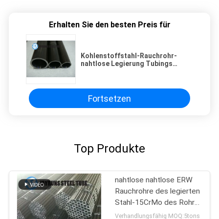
Erhalten Sie den besten Preis für
Kohlenstoffstahl-Rauchrohr-
nahtlose Legierung Tubings
ASTM A519 4130
Fortsetzen
Top Produkte
nahtlose nahtlose ERW
Rauchrohre des legierten
Stahl-15CrMo des Rohr-
DIN17175 kalten der
Verhandlungsfähig MOQ:5tons