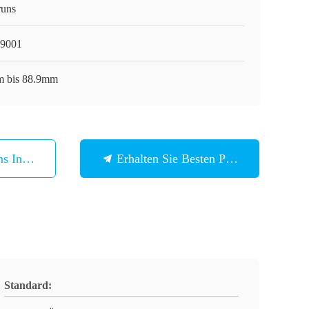
runs
9001
 bis 88.9mm
ns In Verbindung
Erhalten Sie Besten Preis
Standard: