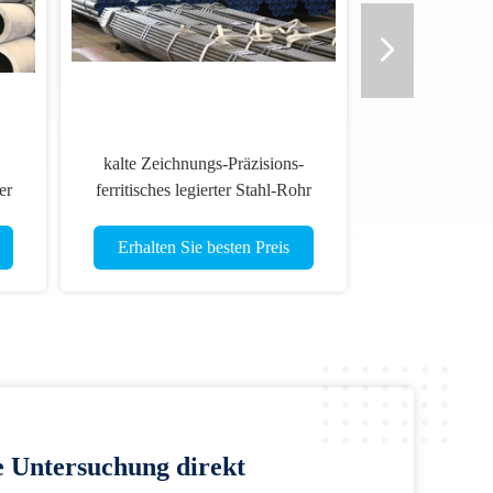
kalte Zeichnungs-Präzisions-
er
ferritisches legierter Stahl-Rohr
75
48*10mm 42CrMo4 EN10083-3
Quart
Erhalten Sie besten Preis
e Untersuchung direkt