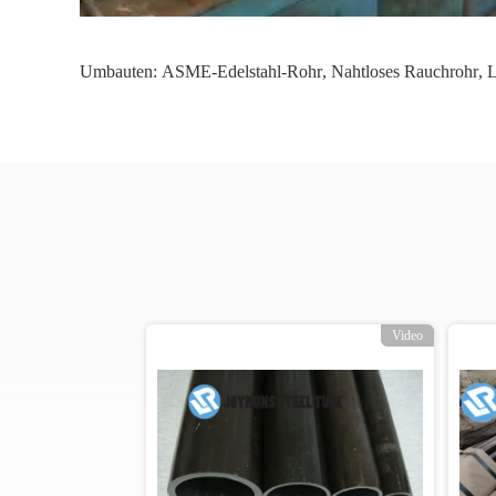
Umbauten:
ASME-Edelstahl-Rohr
,
Nahtloses Rauchrohr
,
L
o
Video