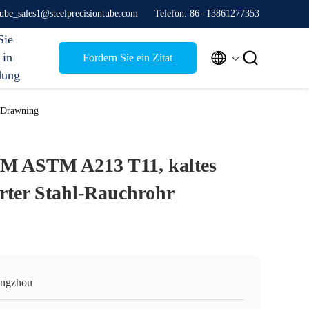
stube_sales1@steelprecisiontube.com
Telefon: 86--13861277353
Sie


 in
Fordern Sie ein Zitat
dung
 Drawning
M ASTM A213 T11, kaltes
erter Stahl-Rauchrohr
ngzhou