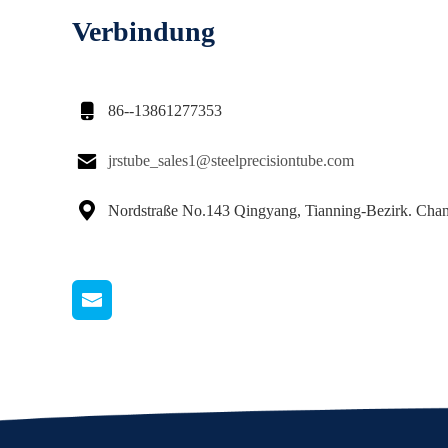
Verbindung

86--13861277353

jrstube_sales1@steelprecisiontube.com

Nordstraße No.143 Qingyang, Tianning-Bezirk. Cha