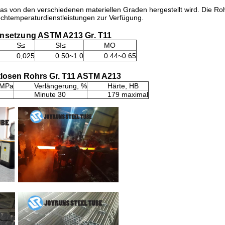
das von den verschiedenen materiellen Graden hergestellt wird. Die R
Hochtemperaturdienstleistungen zur Verfügung.
nsetzung ASTM A213 Gr. T11
S≤
SI≤
MO
0,025
0.50~1.0
0.44~0.65
losen Rohrs Gr. T11 ASTM A213
 MPa
Verlängerung, %
Härte, HB
Minute 30
179 maximal