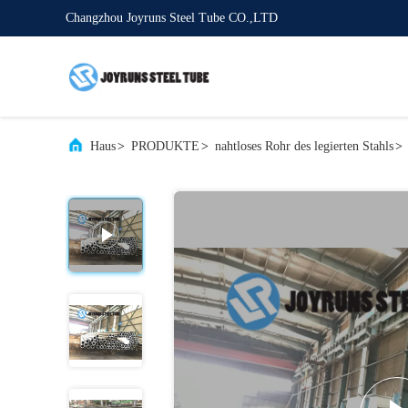
Changzhou Joyruns Steel Tube CO.,LTD
Haus
>
PRODUKTE
>
nahtloses Rohr des legierten Stahls
>