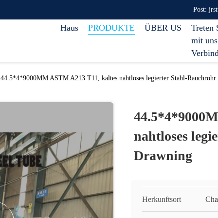
Post: jr
Haus
PRODUKTE
ÜBER US
Treten 
mit uns
Verbin
44.5*4*9000MM ASTM A213 T11, kaltes nahtloses legierter Stahl-Rauchrohr
44.5*4*9000M
nahtloses legi
Drawning
Herkunftsort
Cha