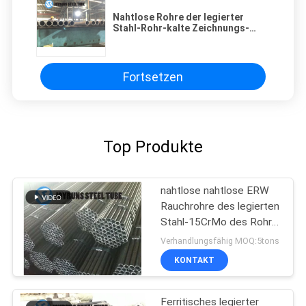
Nahtlose Rohre der legierter
Stahl-Rohr-kalte Zeichnungs-
nahtlose hohen Temperatur ASTM
A210 A1
Fortsetzen
Top Produkte
nahtlose nahtlose ERW
Rauchrohre des legierten
Stahl-15CrMo des Rohr-
DIN17175 kalten der
Verhandlungsfähig MOQ:5tons
Zeichnungs-
KONTAKT
Ferritisches legierter