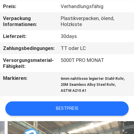
Preis:
Verhandlungsfähig
TRETEN
Verpackung
Plastikverpacken, ölend,
SIE
Informationen:
Holzkiste
MIT
Lieferzeit:
30days
UNS
Zahlungsbedingungen:
TT oder LC
IN
Versorgungsmaterial-
5000T PRO MONAT
VERBINDUNG
Fähigkeit:
Markieren:
,
6mm nahtloses legierter Stahl-Rohr
FORDERN
,
20M Seamless Alloy Steel Rohr
ASTM A210 A1
SIE
EIN
BESTPREIS
ZITAT
SEITENVERZEICHNIS