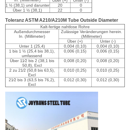
In. (Millimeter)
Über (+)
Unter (-)
1 ½ (38,1) und darunter
20
0
Über 1 ½ (38,1)
22
0
Toleranz ASTM A210/A210M Tube Outside Diameter
Kalt-fertige nahtlose Rohre
Außendurchmesser
Zulässige Veränderungen herein.
In. (Millimeter)
(Millimeter)
Über (+)
Unter (-)
Unter 1 (25,4)
0,004 (0,10)
0,004 (0,10)
1 bis 1 ½ (25,4 bis 38,1),
0,006 (0,15)
0,006 (0,15)
umfassend
Über 11⁄2 bis 2 (38,1 bis
0,008 (0,20)
0,008 (0,20)
50,8), Excl
2 zu 21⁄2 (50,8 bis 63,5),
0,010 (0,25)
0,010 (0,25)
Excl
21⁄2 bis 3 (63,5 bis 76,2),
0,012 (0,30)
0,012 (0,30)
Excl