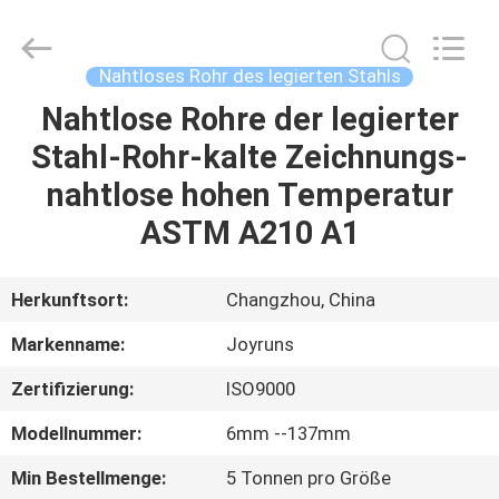
Changzhou
Joyruns
Steel
Tube
CO.,LTD.
Nahtloses Rohr des legierten Stahls
All
Rights
Nahtlose Rohre der legierter
HAUS
Reserved.
Stahl-Rohr-kalte Zeichnungs-
PRODUKTE
nahtlose hohen Temperatur
ASTM A210 A1
ÜBER
US
Herkunftsort:
Changzhou, China
Markenname:
Joyruns
FABRIK-
Zertifizierung:
ISO9000
AUSFLUG
Modellnummer:
6mm --137mm
QUALITÄTSKONTROLLE
Min Bestellmenge:
5 Tonnen pro Größe