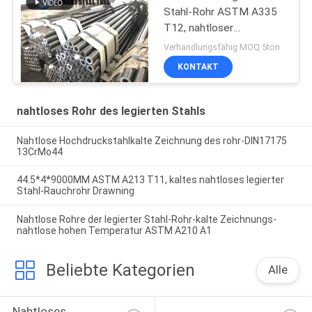
Stahl-Rohr ASTM A335
T12, nahtloser
Kohlenstoffstahl der
Verhandlungsfähig MOQ:5ton
hohen Temperatur
KONTAKT
nahtloses Rohr des legierten Stahls
Nahtlose Hochdruckstahlkalte Zeichnung des rohr-DIN17175
13CrMo44
44.5*4*9000MM ASTM A213 T11, kaltes nahtloses legierter
Stahl-Rauchrohr Drawning
Nahtlose Rohre der legierter Stahl-Rohr-kalte Zeichnungs-
nahtlose hohen Temperatur ASTM A210 A1
Beliebte Kategorien
Alle
Nahtloses 