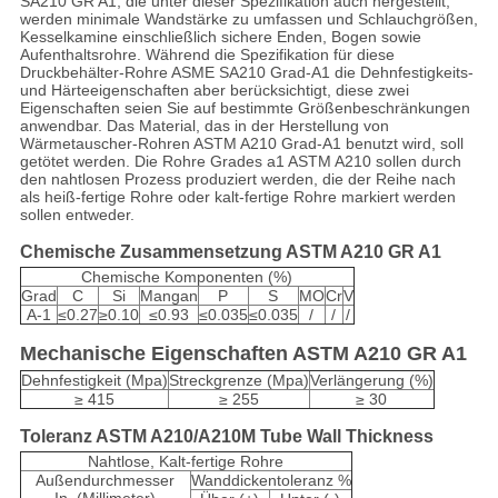
SA210 GR A1, die unter dieser Spezifikation auch hergestellt,
werden minimale Wandstärke zu umfassen und Schlauchgrößen,
Kesselkamine einschließlich sichere Enden, Bogen sowie
Aufenthaltsrohre. Während die Spezifikation für diese
Druckbehälter-Rohre ASME SA210 Grad-A1 die Dehnfestigkeits-
und Härteeigenschaften aber berücksichtigt, diese zwei
Eigenschaften seien Sie auf bestimmte Größenbeschränkungen
anwendbar. Das Material, das in der Herstellung von
Wärmetauscher-Rohren ASTM A210 Grad-A1 benutzt wird, soll
getötet werden. Die Rohre Grades a1 ASTM A210 sollen durch
den nahtlosen Prozess produziert werden, die der Reihe nach
als heiß-fertige Rohre oder kalt-fertige Rohre markiert werden
sollen entweder.
Chemische Zusammensetzung ASTM A210 GR A1
Chemische Komponenten (%)
Grad
C
Si
Mangan
P
S
MO
Cr
V
A-1
≤0.27
≥0.10
≤0.93
≤0.035
≤0.035
/
/
/
Mechanische Eigenschaften ASTM A210 GR A1
Dehnfestigkeit (Mpa)
Streckgrenze (Mpa)
Verlängerung (%)
≥ 415
≥ 255
≥ 30
Toleranz ASTM A210/A210M Tube Wall Thickness
Nahtlose, Kalt-fertige Rohre
Außendurchmesser
Wanddickentoleranz %