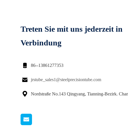
Treten Sie mit uns jederzeit in
Verbindung

86--13861277353

jrstube_sales1@steelprecisiontube.com

Nordstraße No.143 Qingyang, Tianning-Bezirk. Cha