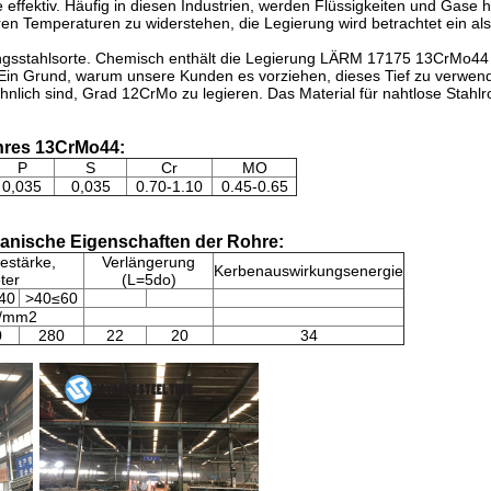
effektiv. Häufig in diesen Industrien, werden Flüssigkeiten und Gase
 Temperaturen zu widerstehen, die Legierung wird betrachtet ein als i
ungsstahlsorte. Chemisch enthält die Legierung LÄRM 17175 13CrMo4
. Ein Grund, warum unsere Kunden es vorziehen, dieses Tief zu verwen
hnlich sind, Grad 12CrMo zu legieren. Das Material für nahtlose Stahl
hres 13CrMo44:
P
S
Cr
MO
0,035
0,035
0.70-1.10
0.45-0.65
anische Eigenschaften der Rohre:
estärke,
Verlängerung
Kerbenauswirkungsenergie
ter
(L=5do)
40
>40≤60
N/mm2
0
280
22
20
34