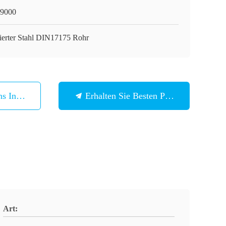
9000
ierter Stahl DIN17175 Rohr
ns In Verbindung
Erhalten Sie Besten Preis
Art: