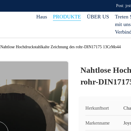
Post: jr
Haus
PRODUKTE
ÜBER US
Treten 
mit uns
Verbin
Nahtlose Hochdruckstahlkalte Zeichnung des rohr-DIN17175 13CrMo44
Nahtlose Hoch
rohr-DIN1717
Herkunftsort
Cha
Markenname
Joy