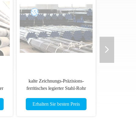
kalte Zeichnungs-Präzisions-
er
ferritisches legierter Stahl-Rohr
75
48*10mm 42CrMo4 EN10083-3
Quart
Erhalten Sie besten Preis