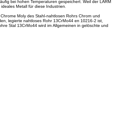
 häufig bei hohen Temperaturen gespeichert. Weil der LÄRM
deales Metall für diese Industrien.
4 Chrome Moly des Stahl-nahtlosen Rohrs Chrom und
den, legierte nahtloses Rohr 13CrMo44 en 10216-2 ist,
rohre Stal 13CrMo44 wird im Allgemeinen in gelöschte und