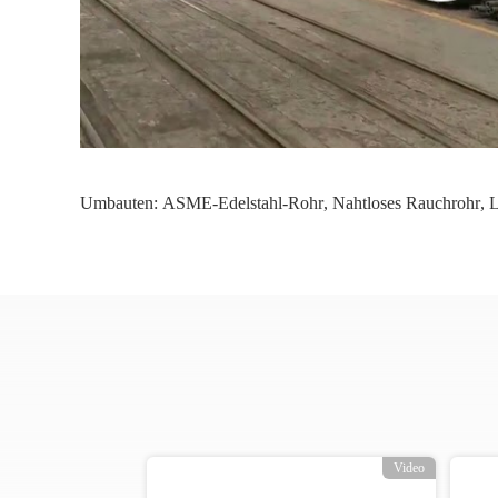
Umbauten:
ASME-Edelstahl-Rohr
,
Nahtloses Rauchrohr
,
L
o
Video