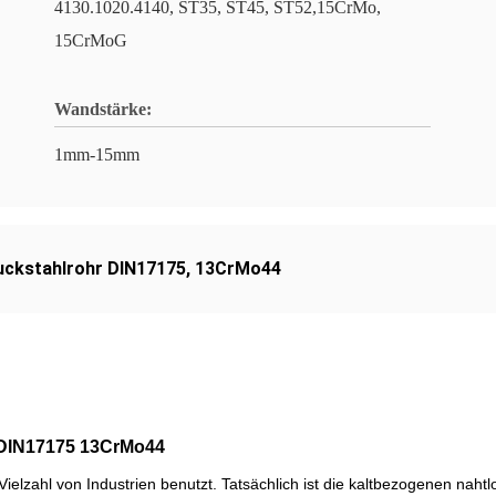
4130.1020.4140, ST35, ST45, ST52,15CrMo,
15CrMoG
Wandstärke:
1mm-15mm
ckstahlrohr DIN17175
,
13CrMo44
 DIN17175 13CrMo44
ielzahl von Industrien benutzt. Tatsächlich ist die kaltbezogenen na