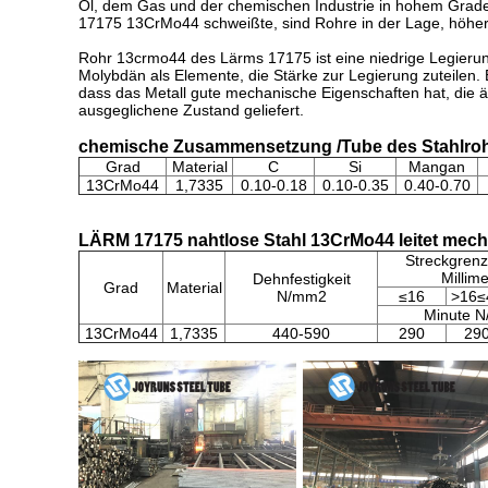
Öl, dem Gas und der chemischen Industrie in hohem Grade 
17175 13CrMo44 schweißte, sind Rohre in der Lage, höheren
Rohr 13crmo44 des Lärms 17175 ist eine niedrige Legier
Molybdän als Elemente, die Stärke zur Legierung zuteilen
dass das Metall gute mechanische Eigenschaften hat, die ä
ausgeglichene Zustand geliefert.
chemische Zusammensetzung /Tube des Stahlro
Grad
Material
C
Si
Mangan
13CrMo44
1,7335
0.10-0.18
0.10-0.35
0.40-0.70
LÄRM 17175 nahtlose Stahl 13CrMo44 leitet mech
Streckgrenz
Millime
Dehnfestigkeit
Grad
Material
N/mm2
≤16
>16≤
Minute 
13CrMo44
1,7335
440-590
290
29