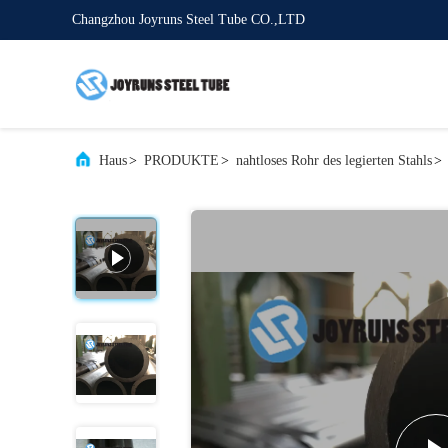
Changzhou Joyruns Steel Tube CO.,LTD
Haus
>
PRODUKTE
>
nahtloses Rohr des legierten Stahls
>