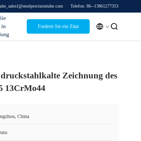
stube_sales1@steelprecisiontube.com
Telefon: 86--13861277353
Sie


 in
Fordern Sie ein Zitat
dung
druckstahlkalte Zeichnung des
5 13CrMo44
ngzhou, China
runs