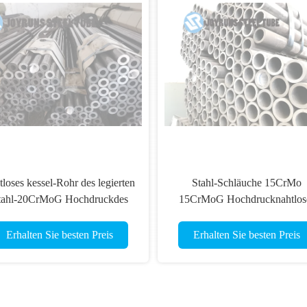
tloses kessel-Rohr des legierten
Stahl-Schläuche 15CrMo
tahl-20CrMoG Hochdruckdes
15CrMoG Hochdrucknahtlos
rohr-DIN17175 20CrMo
legierter Rauchrohr-DIN171
Erhalten Sie besten Preis
Erhalten Sie besten Preis