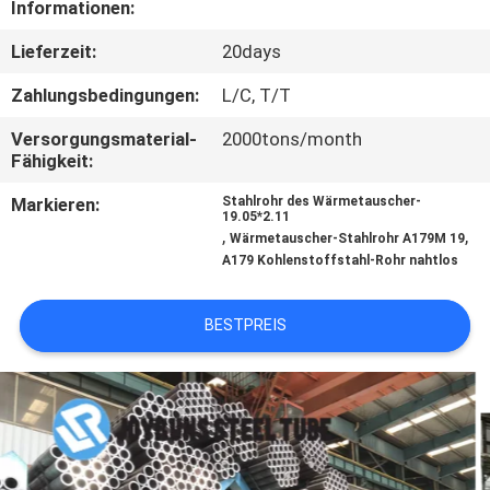
Informationen:
TRETEN
Lieferzeit:
20days
SIE
Zahlungsbedingungen:
L/C, T/T
MIT
Versorgungsmaterial-
2000tons/month
UNS
Fähigkeit:
IN
Markieren:
Stahlrohr des Wärmetauscher-
19.05*2.11
VERBINDUNG
,
,
Wärmetauscher-Stahlrohr A179M 19
A179 Kohlenstoffstahl-Rohr nahtlos
FORDERN
BESTPREIS
SIE
EIN
ZITAT
SEITENVERZEICHNIS