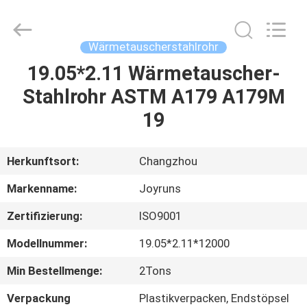
Changzhou
Joyruns
Steel
Tube
CO.,LTD.
Wärmetauscherstahlrohr
All
Rights
19.05*2.11 Wärmetauscher-
HAUS
Reserved.
Stahlrohr ASTM A179 A179M
PRODUKTE
19
ÜBER
Herkunftsort:
Changzhou
US
Markenname:
Joyruns
Zertifizierung:
ISO9001
FABRIK-
Modellnummer:
19.05*2.11*12000
AUSFLUG
Min Bestellmenge:
2Tons
QUALITÄTSKONTROLLE
Verpackung
Plastikverpacken, Endstöpsel