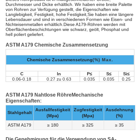
Durchmesser und Dicke erhältlich. Wir haben eine breite Palette
von Rohren zur Verfügung gestellt, die Eigenschaften wie
Langlebigkeit, Festigkeit, hohe Festigkeit,Sie haben eine längere
Lebensdauer und sind in verschiedenen Formen wie Eisen- und
Nichteisenmetallen erhältlich.Diese A179-Röhren werden mit
Oberflächenbeschichtungen wie schwarz, geölt, Phosphat und
hell poliert geliefert.
ASTM A179 Chemische Zusammensetzung
Chemische Zusammensetzung
(%) Max.
C
In
P≤
S≤
Si≤
0.06-0.18
0.27 zu 0.63
0.035
0.035
0.25
ASTM A179 Nahtlose Röhre
Mechanische
Eigenschaften:
Ausfallfestigkeit
Zugfestigkeit
Ausdehnung
Stahlgehalt
(Mpa)
(Mpa)
(%)
ASTM A179
≥ 180
≥ 325
≥ 35
Die Genehmigung für die Verwendung von SA-