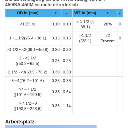
450/SA-450M ist nicht erforderlich.
:
OD in (mm)
+
-
WT In (mm)
+
-
≤ 1,1/2 (<
<1(25.4)
0.10
0.10
20%
0
38,1)
>1.1/2
22
1∼1.1/2(25.4∼38.1)
0.15
0.15
0
((38.1)
Prozent
>1,1/2∼<2(38,1∼50,8)
0.20
0.20
2∼<2.1/2
0.25
0.25
((50.8∼63.5)
2.1/2∼<3(63.5∼76.2)
0.30
0.30
3∼4(76.2∼101.6)
0.38
0.38
>4∼7.1/2
0.38
0.64
((101.6∼190.5)
> 7,1/2∼9
0.38
1.14
((190,5∼228,6)
Arbeitsplatz