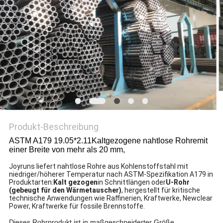
DATENSCHUTZ-
BESTIMMUNGEN
Produkt-Beschreibung
ASTM A179 19.05*2.11
Kaltgezogene nahtlose Rohre
mit
einer Breite von mehr als 20 mm,
Joyruns liefert nahtlose Rohre aus Kohlenstoffstahl mit
niedriger/höherer Temperatur nach ASTM-Spezifikation A179 in
Produktarten:
Kalt gezogen
in Schnittlängen oder
U-Rohr
(gebeugt für den Wärmetauscher)
, hergestellt für kritische
technische Anwendungen wie Raffinerien, Kraftwerke, Newclear
Power, Kraftwerke für fossile Brennstoffe.
Dieses Rohrprodukt ist in maßgeschneiderter Größe,