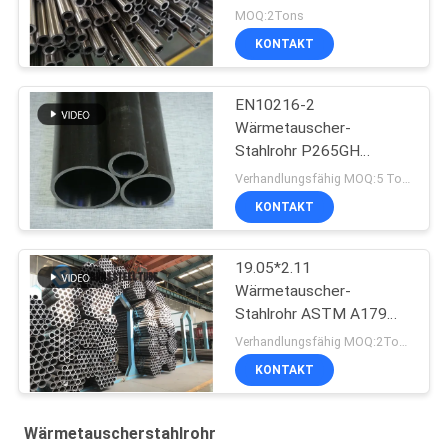
Wärmetauscher-JIS3445
MOQ:2Tons
Stahldes rohr-STKM13A
KONTAKT
EN10216-2
Wärmetauscher-
Stahlrohr P265GH
Kaltziehen
Verhandlungsfähig MOQ:5 Tonnen pro Größe
KONTAKT
19.05*2.11
Wärmetauscher-
Stahlrohr ASTM A179
A179M 19
Verhandlungsfähig MOQ:2Tons
KONTAKT
Wärmetauscherstahlrohr