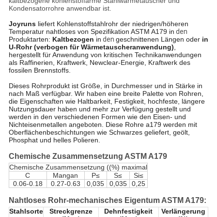
kaltbezogene kohlenstoffarme Stahlwärmetauscher und
Kondensatorrohre anwendbar ist.
Joyruns
liefert Kohlenstoffstahlrohr der niedrigen/höheren
Temperatur nahtloses von Spezifikation ASTM A179 in
den
Produktarten:
Kaltbezogen
in
den
geschnittenen Längen oder
in
U-Rohr (verbogen für Wärmetauscheranwendung)
,
hergestellt für Anwendung von kritischen Technikanwendungen
als Raffinerien, Kraftwerk, Newclear-Energie, Kraftwerk des
fossilen Brennstoffs.
Dieses Rohrprodukt ist Größe, in Durchmesser und in Stärke in
nach Maß verfügbar. Wir haben eine breite Palette von Rohren,
die Eigenschaften wie Haltbarkeit, Festigkeit, hochfeste, längere
Nutzungsdauer haben und mehr zur Verfügung gestellt und
werden in den verschiedenen Formen wie den Eisen- und
Nichteisenmetallen angeboten. Diese Rohre a179 werden mit
Oberflächenbeschichtungen wie Schwarzes geliefert, geölt,
Phosphat und helles Polieren.
Chemische Zusammensetzung ASTM A179
Chemische Zusammensetzung ((%) maximal
C
Mangan
P≤
S≤
Si≤
0.06-0.18
0.27-0.63
0,035
0,035
0,25
Nahtloses Rohr-
mechanisches Eigentum
ASTM A179
:
Stahlsorte
Streckgrenze
Dehnfestigkeit
Verlängerung