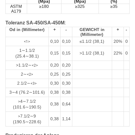
(Mpa)
(Mpa)
(%)
ASTM
≥180
≥325
≥35
A179
Toleranz SA-450/SA-450M
:
Od in (Millimeter)
+
-
GEWICHT in
+
-
(Millimeter)
0,10
0,10
≤1.1/2 (38,1)
20%
0
<1>
1∼1.1/2
0,15
0,15
>1.1/2 (38,1)
22%
0
(25.4∼38.1)
>1.1/2∼
0,20
0,20
<2>
2∼
0,25
0,25
<2>
2.1/2∼
0,30
0,30
<3>
3∼4 (76.2∼101.6)
0,38
0,38
4∼7.1/2
>
0,38
0,64
(101.6∼190.5)
7.1/2∼9
>
0,38
1,14
(190.5∼228.6)