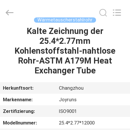
Changzhou
Joyruns
Steel
Tube
CO.,LTD.
Wärmetauscherstahlrohr
All
Rights
Kalte Zeichnung der
HAUS
Reserved.
25.4*2.77mm
PRODUKTE
Kohlenstoffstahl-nahtlose
Rohr-ASTM A179M Heat
ÜBER
Exchanger Tube
US
Herkunftsort:
Changzhou
FABRIK-
Markenname:
Joyruns
AUSFLUG
Zertifizierung:
ISO9001
QUALITÄTSKONTROLLE
Modellnummer:
25.4*2.77*12000