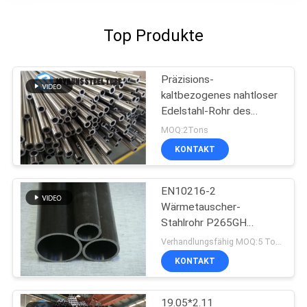
Top Produkte
Präzisions-
kaltbezogenes nahtloser
Edelstahl-Rohr des
Wärmetauscher-JIS3445
MOQ:2Tons
Stahldes rohr-STKM13A
KONTAKT
EN10216-2
Wärmetauscher-
Stahlrohr P265GH
Kaltziehen
Verhandlungsfähig MOQ:5 Tonnen pro Größe
KONTAKT
19.05*2.11