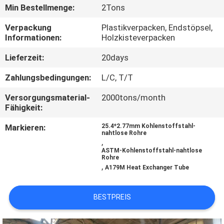
Min Bestellmenge:
2Tons
TRETEN
Verpackung
Plastikverpacken, Endstöpsel,
SIE
Informationen:
Holzkisteverpacken
MIT
Lieferzeit:
20days
UNS
Zahlungsbedingungen:
L/C, T/T
IN
Versorgungsmaterial-
2000tons/month
VERBINDUNG
Fähigkeit:
Markieren:
25.4*2.77mm Kohlenstoffstahl-
nahtlose Rohre
FORDERN
,
ASTM-Kohlenstoffstahl-nahtlose
SIE
Rohre
,
A179M Heat Exchanger Tube
EIN
ZITAT
BESTPREIS
SEITENVERZEICHNIS