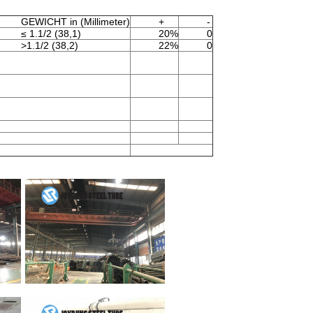
GEWICHT in (Millimeter)
+
-
≤ 1.1/2 (38,1)
20%
0
>1.1/2 (38,2)
22%
0