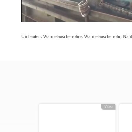
Umbauten:
Wärmetauscherrohre
,
Wärmetauscherrohr
,
Naht
o
Video