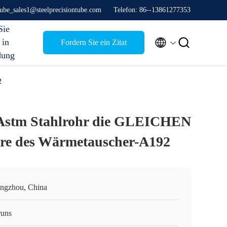
stube_sales1@steelprecisiontube.com
Telefon: 86--13861277353
Sie


 in
Fordern Sie ein Zitat
dung
2
Astm Stahlrohr die GLEICHEN
hre des Wärmetauscher-A192
ngzhou, China
runs