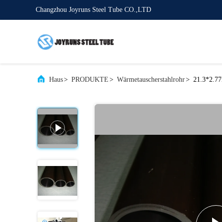
Changzhou Joyruns Steel Tube CO.,LTD
Haus
>
PRODUKTE
>
Wärmetauscherstahlrohr
>
21.3*2.7