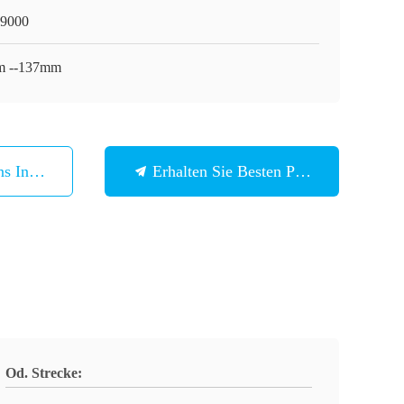
9000
 --137mm
ns In Verbindung
Erhalten Sie Besten Preis
Od. Strecke: