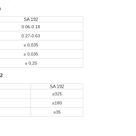
)
SA 192
0.06-0.18
0.27-0.63
≤ 0,035
≤ 0,035
≤ 0,25
92
SA 192
≥325
≥180
≥35