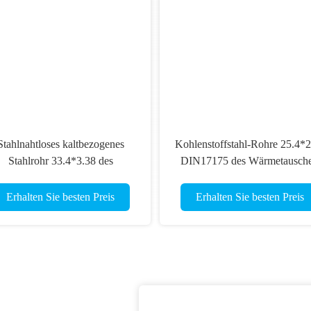
Stahlnahtloses kaltbezogenes
Kohlenstoffstahl-Rohre 25.4*2
Stahlrohr 33.4*3.38 des
DIN17175 des Wärmetausche
ärmetauscher-DIN17175 des
ST35.8 nahtlose
rohr-ST45.8
Erhalten Sie besten Preis
Erhalten Sie besten Preis