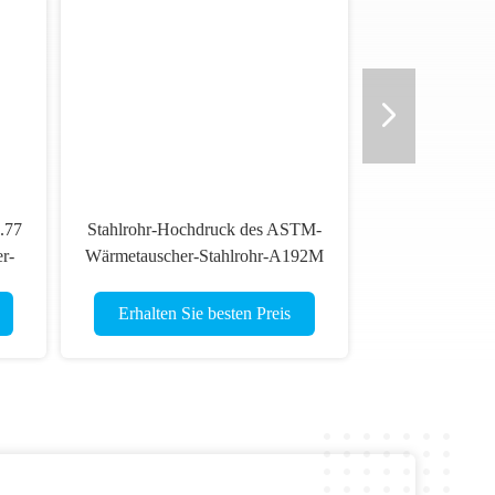
.77
Stahlrohr-Hochdruck des ASTM-
r-
Wärmetauscher-Stahlrohr-A192M
Heavy Wall Seamless
Erhalten Sie besten Preis