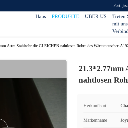
Post: jr
Haus
PRODUKTE
ÜBER US
Treten 
mit uns
Verbin
7mm Astm Stahlrohr die GLEICHEN nahtlosen Rohre des Wärmetauscher-A19
21.3*2.77mm 
nahtlosen Ro
Herkunftsort
Cha
Markenname
Joy