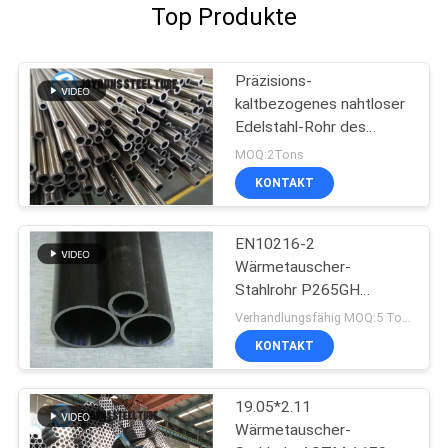
Top Produkte
Präzisions-
kaltbezogenes nahtloser
Edelstahl-Rohr des
Wärmetauscher-JIS3445
MOQ:2Tons
Stahldes rohr-STKM13A
KONTAKT
EN10216-2
Wärmetauscher-
Stahlrohr P265GH
Kaltziehen
Verhandlungsfähig MOQ:5 Tonnen pro Größe
KONTAKT
19.05*2.11
Wärmetauscher-