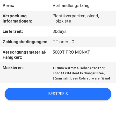
Preis:
Verhandlungsfähig
TRETEN
Verpackung
Plastikverpacken, ölend,
SIE
Informationen:
Holzkiste
MIT
Lieferzeit:
30days
UNS
Zahlungsbedingungen:
TT oder LC
IN
Versorgungsmaterial-
5000T PRO MONAT
VERBINDUNG
Fähigkeit:
Markieren:
,
137mm Wärmetauscher-Stahlrohr
FORDERN
,
Rohr A192M Heat Exchanger Steel
20mm nahtloses Rohr schwerer Wand
SIE
EIN
BESTPREIS
ZITAT
SEITENVERZEICHNIS