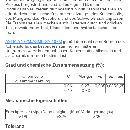
Prozess hergestellt und sind kaltbezogen. Hitze und
Produktanalyse werden durchgeführt, worin Stahlmaterialien an
erforderliche chemische Zusammensetzungen des Kohlenstoffs,
des Mangans, des Phosphors und des Schwefels sich anpassen.
Die Stahlmaterialien machen auch Härtetest durch und drücken
Test, erweiternden Test, Flanschtest und hydrostatischen Test
flach.
ASTM A 192M/ASME SA-192M
gehört den nahtlosen Rohren des
Kohlenstoffs, das besonders zum hohen, mittleren,
Unterdruckzweck in den nahtlosen Kohlenstoffstahlkesseln und
als Überhitzerrohren bestimmt ist.
Grad und chemische Zusammensetzung (%):
Chemische
C
Mangan
P≤
S≤
Si≤
Zusammensetzung
0.06-
0.27-
0,035
0,035
0,25
0.18
0.63
Mechanische Eigenschaften
Streckgrenze (Mpa)
Dehnfestigkeit (Mpa)
Verlängerung (%)
≥180
≥325
≥35
Toleranz