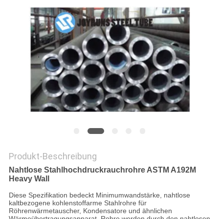
DATENSCHUTZ-
BESTIMMUNGEN
Produkt-Beschreibung
Nahtlose Stahlhochdruckrauchrohre ASTM A192M
Heavy Wall
Diese Spezifikation bedeckt Minimumwandstärke, nahtlose
kaltbezogene kohlenstoffarme Stahlrohre für
Röhrenwärmetauscher, Kondensatore und ähnlichen
Wärmeübertragungsapparat. Rohre werden durch den nahtlosen