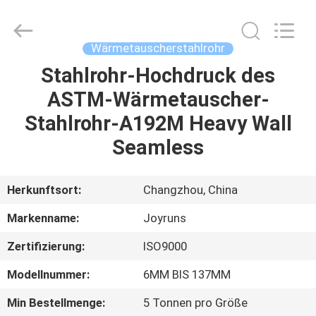
Changzhou
Joyruns
Steel
Tube
CO.,LTD.
Wärmetauscherstahlrohr
All
Rights
Stahlrohr-Hochdruck des
HAUS
Reserved.
ASTM-Wärmetauscher-
PRODUKTE
Stahlrohr-A192M Heavy Wall
Seamless
ÜBER
US
Herkunftsort:
Changzhou, China
Markenname:
Joyruns
FABRIK-
Zertifizierung:
ISO9000
AUSFLUG
Modellnummer:
6MM BIS 137MM
QUALITÄTSKONTROLLE
Min Bestellmenge:
5 Tonnen pro Größe