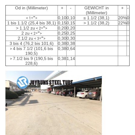
Od in (Millimeter)
+
-
GEWICHT in
+
-
(Millimeter)
0,10
0,10
≤ 1.1/2 (38,1)
20%
0
< 1="">
1 bis 1.1/2 (25,4 bis 38,1)
0,15
0,15
> 1.1/2 (38,2)
22%
0
> 1.1/2 zu
0,20
0,20
< 2="">
2 zu
0,25
0,25
< 2="">
2.1/2 zu
0,30
0,30
< 3="">
3 bis 4 (76,2 bis 101,6)
0,38
0,38
4 bis 7.1/2 (101,6 bis
0,38
0,64
>
190,5)
7.1/2 bis 9 (190,5 bis
0,38
1,14
>
228,6)