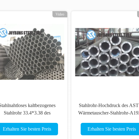
Video
Stahlnahtloses kaltbezogenes
Stahlrohr-Hochdruck des AS
Stahlrohr 33.4*3.38 des
Wärmetauscher-Stahlrohr-A1
ärmetauscher-DIN17175 des
Heavy Wall Seamless
rohr-ST45.8
Erhalten Sie besten Preis
Erhalten Sie besten Preis