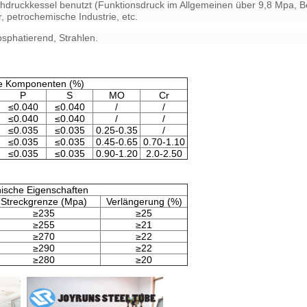
chdruckkessel benutzt (Funktionsdruck im Allgemeinen über 9,8 Mpa, 
, petrochemische Industrie, etc.
sphatierend, Strahlen.
e Komponenten (%)
P
S
MO
Cr
≤0.040
≤0.040
/
/
≤0.040
≤0.040
/
/
≤0.035
≤0.035
0.25-0.35
/
≤0.035
≤0.035
0.45-0.65
0.70-1.10
≤0.035
≤0.035
0.90-1.20
2.0-2.50
ische Eigenschaften
Streckgrenze (Mpa)
Verlängerung (%)
≥235
≥25
≥255
≥21
≥270
≥22
≥290
≥22
≥280
≥20