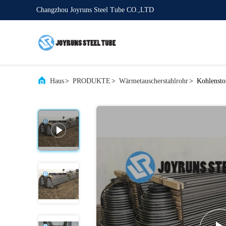
Changzhou Joyruns Steel Tube CO.,LTD
Haus
>
PRODUKTE
>
Wärmetauscherstahlrohr
>
Kohlensto