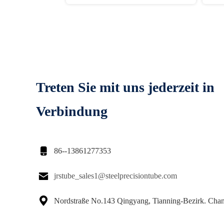
Treten Sie mit uns jederzeit in
Verbindung

86--13861277353

jrstube_sales1@steelprecisiontube.com

Nordstraße No.143 Qingyang, Tianning-Bezirk. Cha