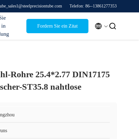
stube_sales1@steelprecisiontube.com
Telefon: 86--13861277353
Sie


 in
Fordern Sie ein Zitat
dung
ahl-Rohre 25.4*2.77 DIN17175
cher-ST35.8 nahtlose
ngzhou
runs