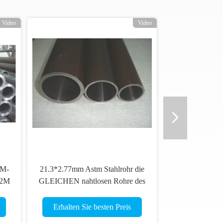
Video
Video
TM-
21.3*2.77mm Astm Stahlrohr die
92M
GLEICHEN nahtlosen Rohre des
Wärmetauscher-A192
Erhalten Sie besten Preis