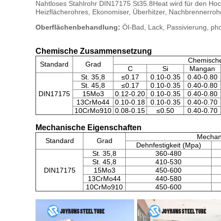
Nahtloses Stahlrohr DIN17175 St35.8Heat wird für den Ho
Heizflächerohres, Ekonomiser, Überhitzer, Nachbrennerrohr
Oberflächenbehandlung:
Öl-Bad, Lack, Passivierung, pho
Chemische Zusammensetzung
Chemisch
Standard
Grad
C
Si
Mangan
St. 35,8
≤0.17
0.10-0.35
0.40-0.80
St. 45,8
≤0.17
0.10-0.35
0.40-0.80
DIN17175
15Mo3
0.12-0.20
0.10-0.35
0.40-0.80
13CrMo44
0.10-0.18
0.10-0.35
0.40-0.70
10CrMo910
0.08-0.15
≤0.50
0.40-0.70
Mechanische Eigenschaften
Mechan
Standard
Grad
Dehnfestigkeit (Mpa)
St. 35,8
360-480
St. 45,8
410-530
DIN17175
15Mo3
450-600
13CrMo44
440-580
10CrMo910
450-600