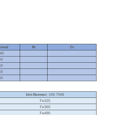
ximal
Ni
Cr
040
50
50
50
50
Uni-Normen
: UNI 7946
Fe320
Fe360
Fe490