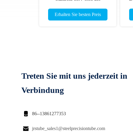
Wärmetauscher-DIN17175 des
rohr-ST45.8
Erhalten Sie besten Preis
Treten Sie mit uns jederzeit in
Verbindung

86--13861277353

jrstube_sales1@steelprecisiontube.com