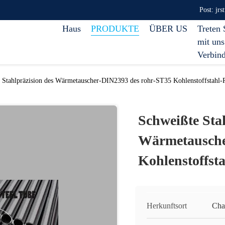
Post: jr
Haus
PRODUKTE
ÜBER US
Treten 
mit uns
Verbin
 Stahlpräzision des Wärmetauscher-DIN2393 des rohr-ST35 Kohlenstoffstahl-
Schweißte Sta
Wärmetausche
Kohlenstoffst
Herkunftsort
Cha