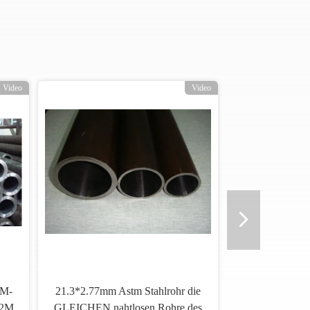
Video
Video
TM-
21.3*2.77mm Astm Stahlrohr die
92M
GLEICHEN nahtlosen Rohre des