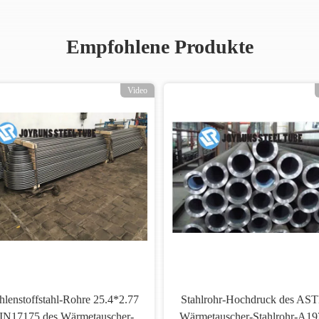
Empfohlene Produkte
Video
lenstoffstahl-Rohre 25.4*2.77
Stahlrohr-Hochdruck des AS
IN17175 des Wärmetauscher-
Wärmetauscher-Stahlrohr-A1