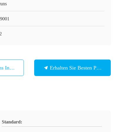
runs
9001
2
ns In Verbindung
Erhalten Sie Besten Preis
Standard: