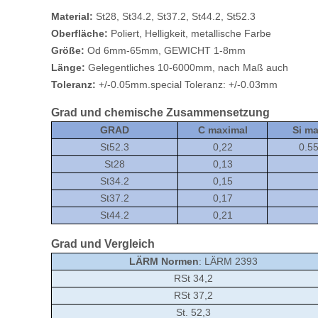
Material:
St28, St34.2, St37.2, St44.2, St52.3
Oberfläche:
Poliert, Helligkeit, metallische Farbe
Größe:
Od 6mm-65mm, GEWICHT 1-8mm
Länge:
Gelegentliches 10-6000mm, nach Maß auch
Toleranz:
+/-0.05mm.special Toleranz: +/-0.03mm
Grad und chemische Zusammensetzung
GRAD
C maximal
Si m
St52.3
0,22
0.5
St28
0,13
St34.2
0,15
St37.2
0,17
St44.2
0,21
Grad und Vergleich
LÄRM Normen
: LÄRM 2393
RSt 34,2
RSt 37,2
St. 52,3