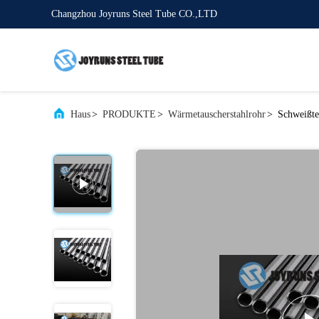
Changzhou Joyruns Steel Tube CO.,LTD
Haus
>
PRODUKTE
>
Wärmetauscherstahlrohr
>
Schweißte