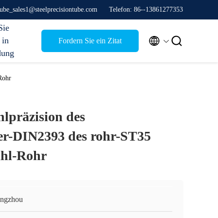
stube_sales1@steelprecisiontube.com
Telefon: 86--13861277353
Sie


 in
Fordern Sie ein Zitat
dung
Rohr
hlpräzision des
r-DIN2393 des rohr-ST35
ahl-Rohr
ngzhou