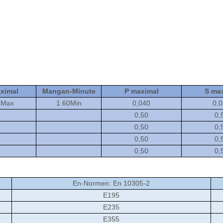
aximal
Mangan-Minute
P maximal
S ma
5Max
1.60Min
0,040
0,
0,50
0,
0,50
0,
0,50
0,
0,50
0,
En-Normen: En 10305-2
E195
E235
E355