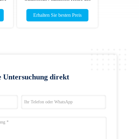
Wärmetauscher-A192
Erhalten Sie besten Preis
e Untersuchung direkt