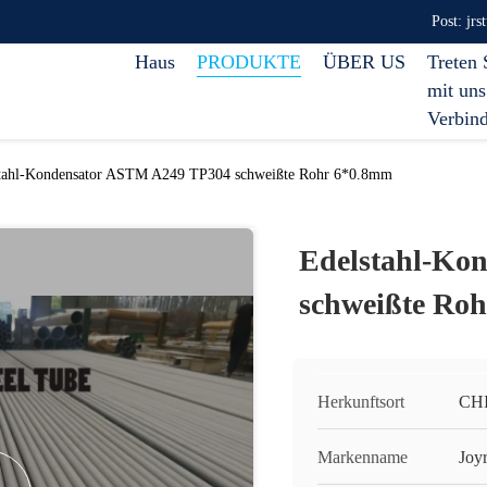
Post: jr
Haus
PRODUKTE
ÜBER US
Treten 
mit uns
Verbin
tahl-Kondensator ASTM A249 TP304 schweißte Rohr 6*0.8mm
Edelstahl-Ko
schweißte Ro
Herkunftsort
CH
Markenname
Joy