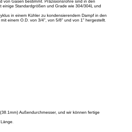
d von Gasen bestimmt. Präzisionsrohre sind in den
t einige Standardgrößen und Grade wie 304/304L und
lzyklus in einem Kühler zu kondensierendem Dampf in den
it einem O.D. von 3/4", von 5/8" und von 1" hergestellt.
" (38.1mm) Außendurchmesser, und wir können fertige
r Länge.