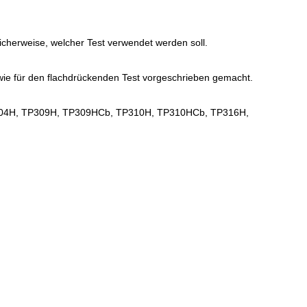
icherweise, welcher Test verwendet werden soll.
 für den flachdrückenden Test vorgeschrieben gemacht.
de TP304H, TP309H, TP309HCb, TP310H, TP310HCb, TP316H,