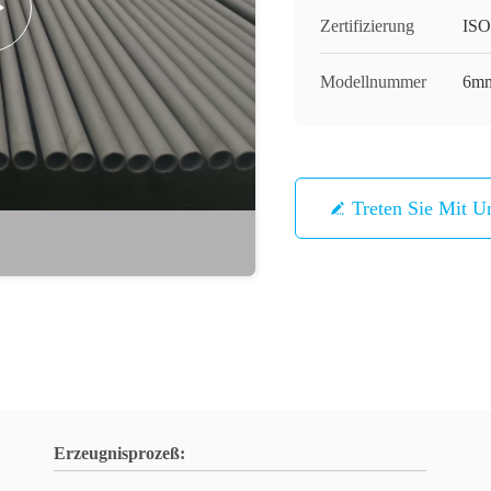
Zertifizierung
ISO
Modellnummer
6mm
Treten Sie Mit U
Erzeugnisprozeß: