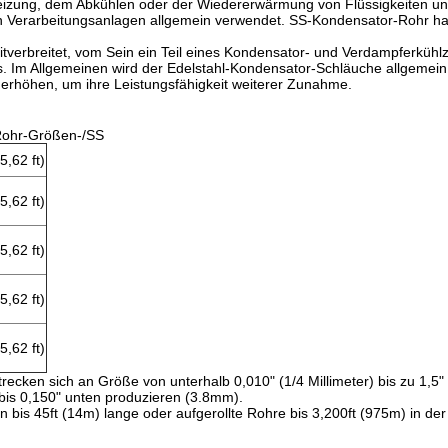
 Heizung, dem Abkühlen oder der Wiedererwärmung von Flüssigkeiten un
n Verarbeitungsanlagen allgemein verwendet. SS-Kondensator-Rohr ha
tverbreitet, vom Sein ein Teil eines Kondensator- und Verdampferküh
. Im Allgemeinen wird der Edelstahl-Kondensator-Schläuche allgemein m
erhöhen, um ihre Leistungsfähigkeit weiterer Zunahme.
Rohr-Größen-/SS
5,62 ft)
5,62 ft)
5,62 ft)
5,62 ft)
5,62 ft)
cken sich an Größe von unterhalb 0,010" (1/4 Millimeter) bis zu 1,5
 bis 0,150" unten produzieren (3.8mm).
bis 45ft (14m) lange oder aufgerollte Rohre bis 3,200ft (975m) in de