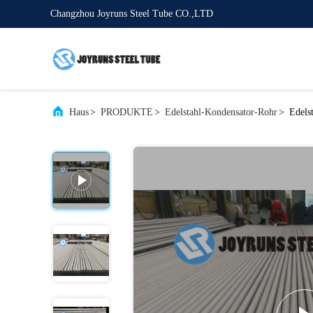
Changzhou Joyruns Steel Tube CO.,LTD
Haus
>
PRODUKTE
>
Edelstahl-Kondensator-Rohr
>
Edels