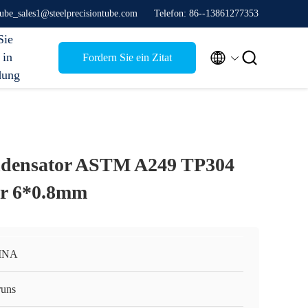
stube_sales1@steelprecisiontube.com
Telefon: 86--13861277353
Sie


 in
Fordern Sie ein Zitat
dung
ndensator ASTM A249 TP304
hr 6*0.8mm
INA
runs