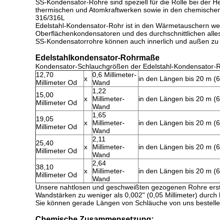
SS-Kondensator-Rohre sind speziell für die Rolle bei der
thermischen und Atomkraftwerken sowie in den chemische
316/316L
Edelstahl-Kondensator-Rohr ist in den Wärmetauschern wei
Oberflächenkondensatoren und des durchschnittlichen alles
SS-Kondensatorrohre können auch innerlich und außen zu 
Edelstahlkondensator-Rohrmaße
Kondensator-Schlauchgrößen der Edelstahl-Kondensator-
12,70
0,6 Millimeter-
x
in den Längen bis 20 m (6
Millimeter Od
Wand
1,22
15,00
x
Millimeter-
in den Längen bis 20 m (6
Millimeter Od
Wand
1,65
19,05
x
Millimeter-
in den Längen bis 20 m (6
Millimeter Od
Wand
2,11
25,40
x
Millimeter-
in den Längen bis 20 m (6
Millimeter Od
Wand
2,64
38,10
x
Millimeter-
in den Längen bis 20 m (6
Millimeter Od
Wand
Unsere nahtlosen und geschweißten gezogenen Rohre erstre
Wandstärken zu weniger als 0,002" (0,05 Millimeter) durch
Sie können gerade Längen von Schläuche von uns bestellen 
Chemische Zusammensetzung: