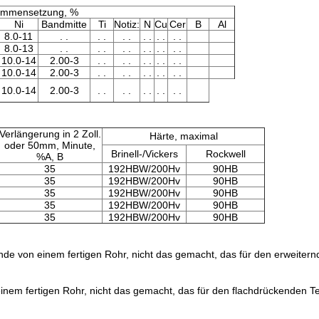
mmensetzung, %
Ni
Bandmitte
Ti
Notiz:
N
Cu
Cer
B
Al
8.0-11
. .
. .
. .
. .
. .
. .
8.0-13
. .
. .
. .
. .
. .
. .
10.0-14
2.00-3
. .
. .
. .
. .
. .
10.0-14
2.00-3
. .
. .
. .
. .
. .
10.0-14
2.00-3
. .
. .
. .
. .
. .
Verlängerung in 2 Zoll.
Härte, maximal
oder 50mm, Minute,
Brinell-/Vickers
Rockwell
%A, B
35
192HBW/200Hv
90HB
35
192HBW/200Hv
90HB
35
192HBW/200Hv
90HB
35
192HBW/200Hv
90HB
35
192HBW/200Hv
90HB
de von einem fertigen Rohr, nicht das gemacht, das für den erweitern
nem fertigen Rohr, nicht das gemacht, das für den flachdrückenden T