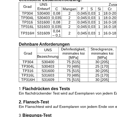
UNS
Zusa
Grad
Entwurf
C
Mangan
P
S
Si
Cr
TP304
S30400
0,08
2
0,045
0,03
1
18.0-20
TP304L
S30403
0,035
2
0,045
0,03
1
18.0-20
TP316
S31600
0,08
2
0,045
0,03
1
16.0-18
TP316L
S31603
0,035
2
0,045
0,03
1
16.0-18
0,04
TP316H
S31609
2
0,045
0,03
1
16.0-18
– 0,1
Dehnbare Anforderungen
Dehnfestigkeit,
Streckgrenze,
UNS
Grad
minimales ksi
minimales ksi
Bezeichnung
[MPa]
[MPa]
TP304
S30400
75 [515]
30 [205]
TP304L
S30403
70 [485]
25 [170]
TP316
S31600
75 [515]
30 [205]
TP316L
S31603
70 [485]
25 [170]
TP316H
S31609
75 [515]
30 [205]
Flachdrücken des Tests
1.
Ein flachdrückender Test wird auf Exemplaren von jedem En
2. Flansch-Test
Ein Flanschtest wird auf Exemplaren von jedem Ende von ei
Biegungs-Test
3.